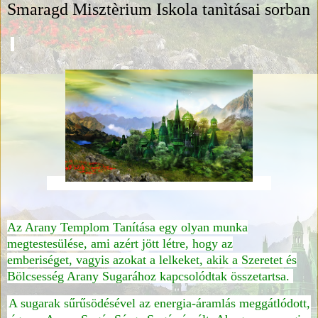
Smaragd Misztèrium Iskola tanìtásai sorban
Az Arany Templom Tanítása egy olyan munka
megtestesülése, ami azért jött létre, hogy az
emberiséget, vagyis azokat a lelkeket, akik a Szeretet és
Bölcsesség Arany Sugarához kapcsolódtak összetartsa.
A sugarak sűrűsödésével az energia-áramlás meggátlódott,