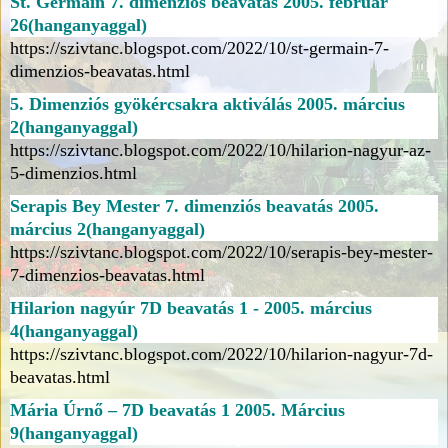
St. Germain 7. dimenziós beavatás 2005. február
26(hanganyaggal)
https://szivtanc.blogspot.com/2022/10/st-germain-7-
dimenzios-beavatas.html
5. Dimenziós gyökércsakra aktiválás 2005. március
2(hanganyaggal)
https://szivtanc.blogspot.com/2022/10/hilarion-nagyur-az-
5-dimenzios.html
Serapis Bey Mester 7. dimenziós beavatás 2005.
március 2(hanganyaggal)
https://szivtanc.blogspot.com/2022/10/serapis-bey-mester-
7-dimenzios-beavatas.html
Hilarion nagyúr 7D beavatás 1 - 2005. március
4(hanganyaggal)
https://szivtanc.blogspot.com/2022/10/hilarion-nagyur-7d-
beavatas.html
Mária Úrnő – 7D beavatás 1 2005. Március
9(hanganyaggal)