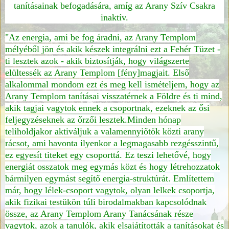
tanításainak befogadására, amíg az Arany Szív Csakra
inaktív.
"Az energia, ami be fog áradni, az Arany Templom
mélyéből jön és akik készek integrálni ezt a Fehér Tüzet -
ti lesztek azok - akik biztosítják, hogy világszerte
elültessék az Arany Templom [fény]magjait. Első
alkalommal mondom ezt és meg kell ismételjem, hogy az
Arany Templom tanításai visszatérnek a Földre és ti mind,
akik tagjai vagytok ennek a csoportnak, ezeknek az ősi
feljegyzéseknek az őrzői lesztek.Minden hónap
teliholdjakor aktiváljuk a valamennyiőtök közti arany
rácsot, ami havonta ilyenkor a legmagasabb rezgésszintű,
ez egyesít titeket egy csoporttá. Ez teszi lehetővé, hogy
energiát osszatok meg egymás közt és hogy létrehozzatok
bármilyen egymást segítő energia-struktúrát. Említettem
már, hogy lélek-csoport vagytok, olyan lelkek csoportja,
akik fizikai testükön túli birodalmakban kapcsolódnak
össze, az Arany Templom Arany Tanácsának része
vagytok, azok a tanulók, akik elsajátították a tanításokat és