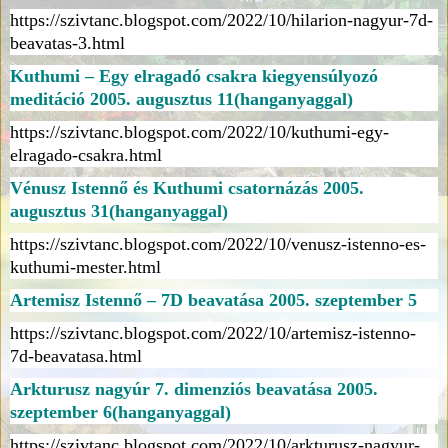
https://szivtanc.blogspot.com/2022/10/hilarion-nagyur-7d-
beavatas-3.html
Kuthumi – Egy elragadó csakra kiegyensúlyozó
meditáció 2005. augusztus 11(hanganyaggal)
https://szivtanc.blogspot.com/2022/10/kuthumi-egy-
elragado-csakra.html
Vénusz Istennő és Kuthumi csatornázás 2005.
augusztus 31(hanganyaggal)
https://szivtanc.blogspot.com/2022/10/venusz-istenno-es-
kuthumi-mester.html
Artemisz Istennő – 7D beavatása
2005. szeptember 5
https://szivtanc.blogspot.com/2022/10/artemisz-istenno-
7d-beavatasa.html
Arkturusz nagyúr 7. dimenziós beavatása 2005.
szeptember 6(hanganyaggal)
https://szivtanc.blogspot.com/2022/10/arkturusz-nagyur-