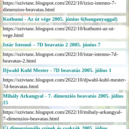
https://szivtanc.blogspot.com/2022/10/izisz-istenno-7-
dimenzios-beavatas.html
Kuthumi - Az út vége 2005. június 6(hanganyaggal)
https://szivtanc.blogspot.com/2022/10/kuthumi-az-ut-
vege.html
Istár Istennő – 7D beavatás 2 2005. június 7
https://szivtanc.blogspot.com/2022/10/istar-istenno-7d-
beavatas-2.html
Djwahl Kuhl Mester - 7D beavatás 2005. július 1
https://szivtanc.blogspot.com/2022/10/djwahl-kuhl-mester-
7d-beavatas.html
Mihály Arkangyal - 7. dimenziós beavatás 2005. július
15
https://szivtanc.blogspot.com/2022/10/mihaly-arkangyal-
7-dimenzios-beavatas.html
Új dimenzionális színek és csakrák 2005. július