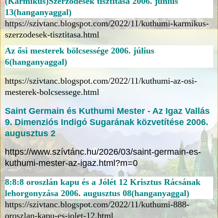
(Karmikus)Szerződések tisztítása 2006. június
13(hanganyaggal)
https://szivtanc.blogspot.com/2022/11/kuthumi-karmikus-
szerzodesek-tisztitasa.html
Az ősi mesterek bölcsessége 2006. július
6(hanganyaggal)
https://szivtanc.blogspot.com/2022/11/kuthumi-az-osi-
mesterek-bolcsessege.html
Saint Germain és Kuthumi Mester - Az Igaz Vallás
9. Dimenziós Indigó Sugarának közvetítése 2006.
augusztus 2
https://www.szívtánc.hu/2026/03/saint-germain-es-
kuthumi-mester-az-igaz.html?m=0
8:8:8 oroszlán kapu és a Jólét 12 Krisztus Rácsának
lehorgonyzása 2006. augusztus 08(hanganyaggal)
https://szivtanc.blogspot.com/2022/11/kuthumi-888-
oroszlan-kapu-es-jolet-12.html