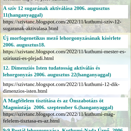
A szív 12 sugarának aktiválása 2006. augusztus
11(hanganyaggal)
https://szivtanc.blogspot.com/2022/11/kuthumi-sziv-12-
sugaranak-aktivalasa.html
Új morfogenetikus mező lehorgonyzásának kísérlete
2006. augusztus18.
https://szivtanc.blogspot.com/2022/11/kuthumi-mester-es-
sziriuszi-es-plejadi.html
12. Dimenziós Isten tudatosság aktiválás és
lehorgonyzás 2006. augusztus 22(hanganyaggal)
https://szivtanc.blogspot.com/2022/11/kuthumi-12-dik-
dimenzios-isten.html
A Magfélelem tisztítása és az Önszabotázs öt
Magmintája 2006. szeptember 6.(hanganyaggal)
https://szivtanc.blogspot.com/2022/11/kuthumi-mag-
felelem-tisztasa-es-az.html
9:9 Portál lehorgonyzása Kuthumi-Nada Úrnő 2006.