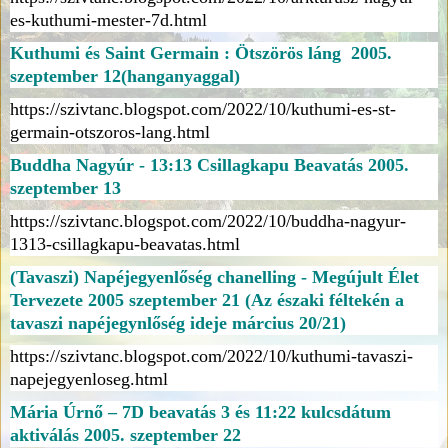
es-kuthumi-mester-7d.html
Kuthumi és Saint Germain : Ötszörös láng 2005.
szeptember 12(hanganyaggal)
https://szivtanc.blogspot.com/2022/10/kuthumi-es-st-
germain-otszoros-lang.html
Buddha Nagyúr - 13:13 Csillagkapu Beavatás 2005.
szeptember 13
https://szivtanc.blogspot.com/2022/10/buddha-nagyur-
1313-csillagkapu-beavatas.html
(Tavaszi) Napéjegyenlőség chanelling - Megújult Élet
Tervezete 2005 szeptember 21 (Az északi féltekén a
tavaszi napéjegynlőség ideje március 20/21)
https://szivtanc.blogspot.com/2022/10/kuthumi-tavaszi-
napejegyenloseg.html
Mária Úrnő – 7D beavatás 3 és 11:22 kulcsdátum
aktiválás 2005. szeptember 22