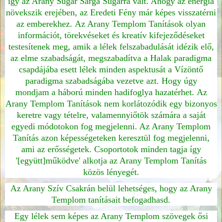
így az Arany Sugár Sárga Sugárrá vált. Ahogy az energia
növekszik erejében, az Eredeti Fény már képes visszatérni
az emberekhez. Az Arany Templom Tanítások olyan
információt, törekvéseket és kreatív kifejeződéseket
testesítenek meg, amik a lélek felszabadulását idézik elő,
az elme szabadságát, megszabadítva a Halak paradigma
csapdájába esett lélek minden aspektusát a Vízöntő
paradigma szabadságába vezetve azt. Hogy úgy
mondjam a háború minden hadifoglya hazatérhet. Az
Arany Templom Tanítások nem korlátozódik egy bizonyos
keretre vagy tételre, valamennyiőtök számára a saját
egyedi módotokon fog megjelenni. Az Arany Templom
Tanítás azon képességeteken keresztül fog megjelenni,
ami az erősségetek. Csoportotok minden tagja így
'[együtt]működve' alkotja az Arany Templom Tanítás
közös lényegét.
Az Arany Szív Csakrán belül lehetséges, hogy az Arany
Templom tanításait befogadhasd.
Egy lélek sem képes az Arany Templom szövegek ősi