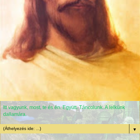
Itt vagyunk, most, te és én. Együtt. Táncolunk. A lelkünk
dallamára.
▼