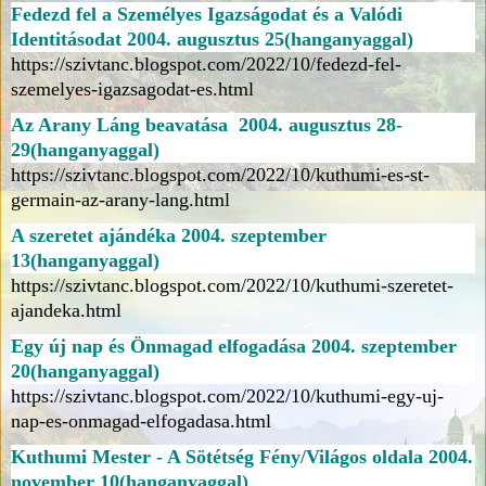
Fedezd fel a Személyes Igazságodat és a Valódi
Identitásodat 2004. augusztus 25
(hanganyaggal)
https://szivtanc.blogspot.com/2022/10/fedezd-fel-
szemelyes-igazsagodat-es.html
Az Arany Láng beavatása 2004. augusztus 28-
29(hanganyaggal)
https://szivtanc.blogspot.com/2022/10/kuthumi-es-st-
germain-az-arany-lang.html
A szeretet ajándéka 2004. szeptember
13(hanganyaggal)
https://szivtanc.blogspot.com/2022/10/kuthumi-szeretet-
ajandeka.html
Egy új nap és Önmagad elfogadása 2004. szeptember
20(hanganyaggal)
https://szivtanc.blogspot.com/2022/10/kuthumi-egy-uj-
nap-es-onmagad-elfogadasa.html
Kuthumi Mester - A Sötétség Fény/Világos oldala 2004.
november 10
(hanganyaggal)