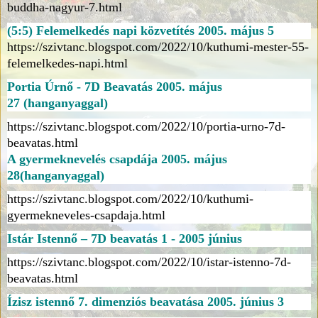
buddha-nagyur-7.html
(5:5) Felemelkedés napi közvetítés 2005. május 5
https://szivtanc.blogspot.com/2022/10/kuthumi-mester-55-
felemelkedes-napi.html
Portia Úrnő - 7D Beavatás
2005. május
27
(hanganyaggal)
https://szivtanc.blogspot.com/2022/10/portia-urno-7d-
beavatas.html
A gyermeknevelés csapdája 2005. május
28(hanganyaggal)
https://szivtanc.blogspot.com/2022/10/kuthumi-
gyermekneveles-csapdaja.html
Istár Istennő – 7D beavatás 1 - 2005 június
https://szivtanc.blogspot.com/2022/10/istar-istenno-7d-
beavatas.html
Ízisz istennő 7. dimenziós beavatása 2005. június 3