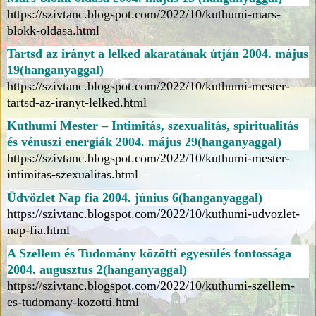
https://szivtanc.blogspot.com/2022/10/kuthumi-mars-
blokk-oldasa.html
Tartsd az irányt a lelked akaratának útján 2004. május
19(hanganyaggal)
https://szivtanc.blogspot.com/2022/10/kuthumi-mester-
tartsd-az-iranyt-lelked.html
Kuthumi Mester – Intimitás, szexualitás, spiritualitás
és vénuszi energiák 2004. május 29(hanganyaggal)
https://szivtanc.blogspot.com/2022/10/kuthumi-mester-
intimitas-szexualitas.html
Üdvözlet Nap fia 2004. június 6(hanganyaggal)
https://szivtanc.blogspot.com/2022/10/kuthumi-udvozlet-
nap-fia.html
A Szellem és Tudomány közötti egyesülés fontossága
2004. augusztus 2(hanganyaggal)
https://szivtanc.blogspot.com/2022/10/kuthumi-szellem-
es-tudomany-kozotti.html