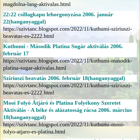
magdolna-lang-aktivalas.html
22:22 csillagkapu lehorgonyzása 2006. január
22(hanganyaggal)
https://szivtanc.blogspot.com/2022/11/kuthumi-sziriuszi-
beavatas-es-2222.html
Kuthumi - Második Platina Sugár aktiválás 2006.
február 17
https://szivtanc.blogspot.com/2022/11/kuthumi-masodik-
platina-sugar-aktivalas.html
Szíriuszi beavatás 2006. február 18(hanganyaggal)
https://szivtanc.blogspot.com/2022/11/kuthumi-sziriuszi-
beavatas-es-2222.html
Mooi Folyó Átjáró és Platina Folyékony Szeretet
Aktiválás - A béke és alázatosság rácsa 2006. március
18(hanganyaggal)
https://szivtanc.blogspot.com/2022/11/kuthumi-mooi-
folyo-atjaro-es-platina.html