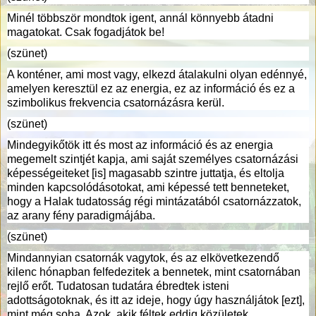
Minél többször mondtok igent, annál könnyebb átadni
magatokat. Csak fogadjátok be!
(szünet)
A konténer, ami most vagy, elkezd átalakulni olyan edénnyé,
amelyen keresztül ez az energia, ez az információ és ez a
szimbolikus frekvencia csatornázásra kerül.
(szünet)
Mindegyikőtök itt és most az információ és az energia
megemelt szintjét kapja, ami saját személyes csatornázási
képességeiteket [is] magasabb szintre juttatja, és eltolja
minden kapcsolódásotokat, ami képessé tett benneteket,
hogy a Halak tudatosság régi mintázatából csatornázzatok,
az arany fény paradigmájába.
(szünet)
Mindannyian csatornák vagytok, és az elkövetkezendő
kilenc hónapban felfedezitek a bennetek, mint csatornában
rejlő erőt. Tudatosan tudatára ébredtek isteni
adottságotoknak, és itt az ideje, hogy úgy használjátok [ezt],
mint még soha. Azok, akik féltek eddig közületek