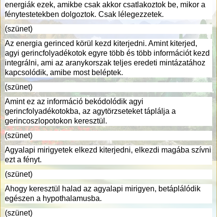
energiák ezek, amikbe csak akkor csatlakoztok be, mikor a
fénytestetekben dolgoztok. Csak lélegezzetek.
(szünet)
Az energia gerinced körül kezd kiterjedni. Amint kiterjed,
agyi gerincfolyadékotok egyre több és több információt kezd
integrálni, ami az aranykorszak teljes eredeti mintázatához
kapcsolódik, amibe most beléptek.
(szünet)
Amint ez az információ bekódolódik agyi
gerincfolyadékotokba, az agytörzseteket táplálja a
gerincoszlopotokon keresztül.
(szünet)
Agyalapi mirigyetek elkezd kiterjedni, elkezdi magába szívni
ezt a fényt.
(szünet)
Ahogy keresztül halad az agyalapi mirigyen, betáplálódik
egészen a hypothalamusba.
(szünet)