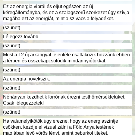
Ez az energia vibrál és eljut egészen az új
kéregállományba, és ez a szalagszerű szerkezet úgy szívja
magába ezt az energiát, mint a szivacs a folyadékot.
(szünet)
Lélegezz tovább.
(szünet)
Most a 12 új arkangyal jelenléte csatlakozik hozzánk ebben
a térben és összekapcsolódik mindannyiótokkal.
(szünet)
Az energia növekszik.
(szünet)
Néhányan kezdhetik forrónak érezni testhőmérsékletüket.
Csak lélegezzetek!
(szünet)
Ha valamelyikőtök úgy érezné, hogy az energiaszintje
csökken, kezdje el vizualizálni a Föld Anya testének
magjában lévő vörös fényt, amint beburkol titeket.