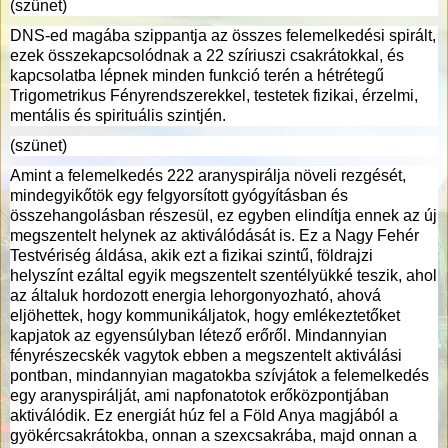
(szünet)
DNS-ed magába szippantja az összes felemelkedési spirált,
ezek összekapcsolódnak a 22 szíriuszi csakrátokkal, és
kapcsolatba lépnek minden funkció terén a hétrétegű
Trigometrikus Fényrendszerekkel, testetek fizikai, érzelmi,
mentális és spirituális szintjén.
(szünet)
Amint a felemelkedés 222 aranyspirálja növeli rezgését,
mindegyikőtök egy felgyorsított gyógyításban és
összehangolásban részesül, ez egyben elindítja ennek az új
megszentelt helynek az aktiválódását is. Ez a Nagy Fehér
Testvériség áldása, akik ezt a fizikai szintű, földrajzi
helyszínt ezáltal egyik megszentelt szentélyükké teszik, ahol
az általuk hordozott energia lehorgonyozható, ahová
eljöhettek, hogy kommunikáljatok, hogy emlékeztetőket
kapjatok az egyensúlyban létező erőről. Mindannyian
fényrészecskék vagytok ebben a megszentelt aktiválási
pontban, mindannyian magatokba szívjátok a felemelkedés
egy aranyspirálját, ami napfonatotok erőközpontjában
aktiválódik. Ez energiát húz fel a Föld Anya magjából a
gyökércsakrátokba, onnan a szexcsakrába, majd onnan a