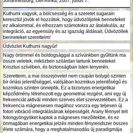
Johannesburg, Dél-Afrika, 2007. július 7.
Kuthumi vagyok, a bölcsesség és a szeretet sugarain
keresztül jövök el hozzátok, hogy üdvözöljelek benneteket
ez alkalommal, és elhozzam számotokra az átalakulás, az
integráció, az egyensúly és az igazság áldásait. Üdvözöllek
benneteket szeretteim!
Üdvözlet Kuthumi nagyúr!
Nagy örömmel és boldogsággal a szívünkben gyűltünk ma
össze veletek, miközben szilárdan tartunk benneteket
Krisztus szívében, és biztonságban Isten tenyerén.
Szeretteim, a mai összejövetel nem csupán bolygó szinten
bír óriási jelentőséggel, valójában kozmikus jelentőségű és
kozmikus szinten ünneplik. Ez a bizonyos energetikai
képződmény létrehozott egy geometriai rezgést, ami egy új
frekvenciát aktivál minden szerves élet szervezetében. Ez a
frekvencia mágnesesen magához vonzza egy teljesen új
foton vibráció integrálásának képességét. Arany fénnyel telt
fotongyöngyöket kaptok a mágneses mezőitekbe, és ez
önmagában energetikai jelzés minden fényrendszer összes
élete számára, hogy a meghatalmasodás új paradigmája