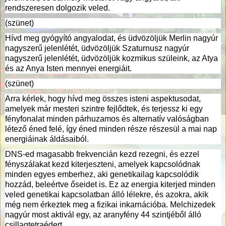
rendszeresen dolgozik veled.
(szünet)
Hívd meg gyógyító angyalodat, és üdvözöljük Merlin nagyúr
nagyszerű jelenlétét, üdvözöljük Szaturnusz nagyúr
nagyszerű jelenlétét, üdvözöljük kozmikus szüleink, az Atya
és az Anya Isten mennyei energiáit.
(szünet)
Arra kérlek, hogy hívd meg összes isteni aspektusodat,
amelyek már mesteri szintre fejlődtek, és terjessz ki egy
fényfonalat minden párhuzamos és alternatív valóságban
létező éned felé, így éned minden része részesül a mai nap
energiáinak áldásaiból.
DNS-ed magasabb frekvencián kezd rezegni, és ezzel
fényszálakat kezd kiterjeszteni, amelyek kapcsolódnak
minden egyes emberhez, aki genetikailag kapcsolódik
hozzád, beleértve őseidet is. Ez az energia kiterjed minden
veled genetikai kapcsolatban álló lélekre, és azokra, akik
még nem érkeztek meg a fizikai inkarnációba. Melchizedek
nagyúr most aktivál egy, az aranyfény 44 szintjéből álló
csillagtetraédert.