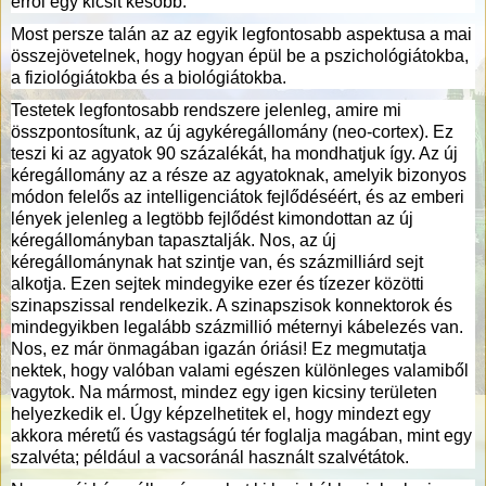
erről egy kicsit később.
Most persze talán az az egyik legfontosabb aspektusa a mai
összejövetelnek, hogy hogyan épül be a pszichológiátokba,
a fiziológiátokba és a biológiátokba.
Testetek legfontosabb rendszere jelenleg, amire mi
összpontosítunk, az új agykéregállomány (neo-cortex). Ez
teszi ki az agyatok 90 százalékát, ha mondhatjuk így. Az új
kéregállomány az a része az agyatoknak, amelyik bizonyos
módon felelős az intelligenciátok fejlődéséért, és az emberi
lények jelenleg a legtöbb fejlődést kimondottan az új
kéregállományban tapasztalják. Nos, az új
kéregállománynak hat szintje van, és százmilliárd sejt
alkotja. Ezen sejtek mindegyike ezer és tízezer közötti
szinapszissal rendelkezik. A szinapszisok konnektorok és
mindegyikben legalább százmillió méternyi kábelezés van.
Nos, ez már önmagában igazán óriási! Ez megmutatja
nektek, hogy valóban valami egészen különleges valamiből
vagytok. Na mármost, mindez egy igen kicsiny területen
helyezkedik el. Úgy képzelhetitek el, hogy mindezt egy
akkora méretű és vastagságú tér foglalja magában, mint egy
szalvéta; például a vacsoránál használt szalvétátok.