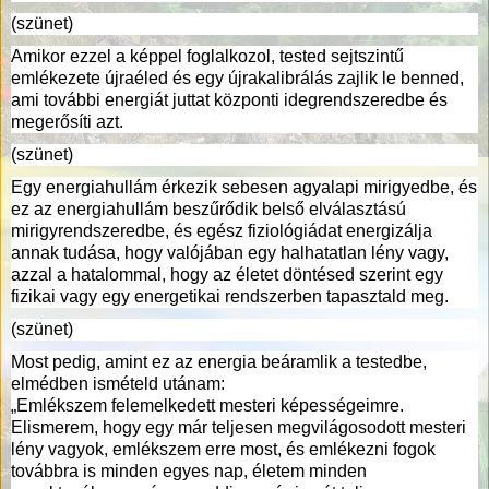
(szünet)
Amikor ezzel a képpel foglalkozol, tested sejtszintű
emlékezete újraéled és egy újrakalibrálás zajlik le benned,
ami további energiát juttat központi idegrendszeredbe és
megerősíti azt.
(szünet)
Egy energiahullám érkezik sebesen agyalapi mirigyedbe, és
ez az energiahullám beszűrődik belső elválasztású
mirigyrendszeredbe, és egész fiziológiádat energizálja
annak tudása, hogy valójában egy halhatatlan lény vagy,
azzal a hatalommal, hogy az életet döntésed szerint egy
fizikai vagy egy energetikai rendszerben tapasztald meg.
(szünet)
Most pedig, amint ez az energia beáramlik a testedbe,
elmédben ismételd utánam:
„Emlékszem felemelkedett mesteri képességeimre.
Elismerem, hogy egy már teljesen megvilágosodott mesteri
lény vagyok, emlékszem erre most, és emlékezni fogok
továbbra is minden egyes nap, életem minden