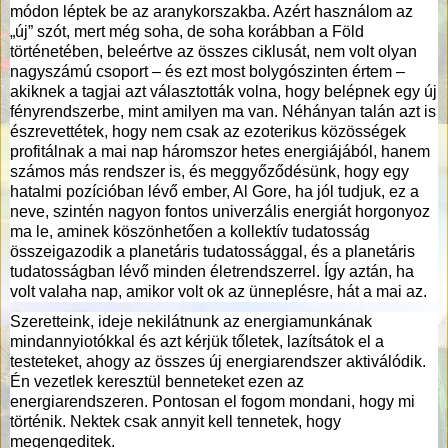
módon léptek be az aranykorszakba. Azért használom az
„új” szót, mert még soha, de soha korábban a Föld
történetében, beleértve az összes ciklusát, nem volt olyan
nagyszámú csoport – és ezt most bolygószinten értem –
akiknek a tagjai azt választották volna, hogy belépnek egy új
fényrendszerbe, mint amilyen ma van. Néhányan talán azt is
észrevettétek, hogy nem csak az ezoterikus közösségek
profitálnak a mai nap háromszor hetes energiájából, hanem
számos más rendszer is, és meggyőződésünk, hogy egy
hatalmi pozícióban lévő ember, Al Gore, ha jól tudjuk, ez a
neve, szintén nagyon fontos univerzális energiát horgonyoz
ma le, aminek köszönhetően a kollektív tudatosság
összeigazodik a planetáris tudatossággal, és a planetáris
tudatosságban lévő minden életrendszerrel. Így aztán, ha
volt valaha nap, amikor volt ok az ünneplésre, hát a mai az.
Szeretteink, ideje nekilátnunk az energiamunkának
mindannyiotókkal és azt kérjük tőletek, lazítsátok el a
testeteket, ahogy az összes új energiarendszer aktiválódik.
Én vezetlek keresztül benneteket ezen az
energiarendszeren. Pontosan el fogom mondani, hogy mi
történik. Nektek csak annyit kell tennetek, hogy
megengeditek.