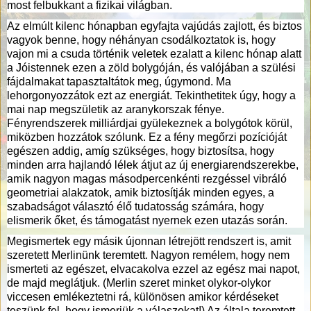
most felbukkant a fizikai világban.
Az elmúlt kilenc hónapban egyfajta vajúdás zajlott, és biztos
vagyok benne, hogy néhányan csodálkoztatok is, hogy
vajon mi a csuda történik veletek ezalatt a kilenc hónap alatt
a Jóistennek ezen a zöld bolygóján, és valójában a szülési
fájdalmakat tapasztaltátok meg, úgymond. Ma
lehorgonyozzátok ezt az energiát. Tekinthetitek úgy, hogy a
mai nap megszületik az aranykorszak fénye.
Fényrendszerek milliárdjai gyülekeznek a bolygótok körül,
miközben hozzátok szólunk. Ez a fény megőrzi pozícióját
egészen addig, amíg szükséges, hogy biztosítsa, hogy
minden arra hajlandó lélek átjut az új energiarendszerekbe,
amik nagyon magas másodpercenkénti rezgéssel vibráló
geometriai alakzatok, amik biztosítják minden egyes, a
szabadságot választó élő tudatosság számára, hogy
elismerik őket, és támogatást nyernek ezen utazás során.
Megismertek egy másik újonnan létrejött rendszert is, amit
szeretett Merlinünk teremtett. Nagyon remélem, hogy nem
ismerteti az egészet, elvacakolva ezzel az egész mai napot,
de majd meglátjuk. (Merlin szeret minket olykor-olykor
viccesen emlékeztetni rá, különösen amikor kérdéseket
teszünk fel, hogy ismerjük a válaszokat!) Az általa teremtett