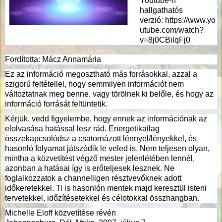
Youtube-n
hallgathatós
verzió:
https://www.yo
utube.com/watch?
v=8j0CBilqFj0
Fordította: Mácz Annamária
Ez az információ megosztható más forrásokkal, azzal a
szigorú feltétellel, hogy semmilyen információt nem
változtatnak meg benne, vagy törölnek ki belőle, és hogy az
információ forrását feltüntetik.
Kérjük, vedd figyelembe, hogy ennek az információnak az
elolvasása hatással lesz rád. Energetikailag
összekapcsolódsz a csatornázott lénnyel/lényekkel, és
hasonló folyamat játszódik le veled is. Nem teljesen olyan,
mintha a közvetítést végző mester jelenlétében lennél,
azonban a hatásai így is erőteljesek lesznek. Ne
foglalkozzatok a channelligen résztvevőknek adott
időkeretekkel. Ti is hasonlón mentek majd keresztül isteni
tervetekkel, időzítésetekkel és célotokkal összhangban.
Michelle Eloff közvetítése révén