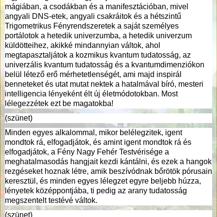
mágiában, a csodákban és a manifesztációban, mivel
angyali DNS-etek, angyali csakráitok és a hétszintű
Trigometrikus Fényrendszeretek a saját személyes
portálotok a hetedik univerzumba, a hetedik univerzum
küldötteihez, akikké mindannyian váltok, ahol
megtapasztaljátok a kozmikus kvantum tudatosság, az
univerzális kvantum tudatosság és a kvantumdimenziókon
belül létező erő mérhetetlenségét, ami majd inspirál
benneteket és utat mutat nektek a hatalmával bíró, mesteri
intelligencia lényeként élt új életmódotokban. Most
lélegezzétek ezt be magatokba!
(szünet)
Minden egyes alkalommal, mikor belélegzitek, igent
mondtok rá, elfogadjátok, és amint igent mondtok rá és
elfogadjátok, a Fény Nagy Fehér Testvérisége a
meghatalmasodás hangjait kezdi kántálni, és ezek a hangok
rezgéseket hoznak létre, amik beszívódnak bőrötök pórusain
keresztül, és minden egyes lélegzet egyre beljebb húzza,
lényetek középpontjába, ti pedig az arany tudatosság
megszentelt testévé váltok.
(szünet)