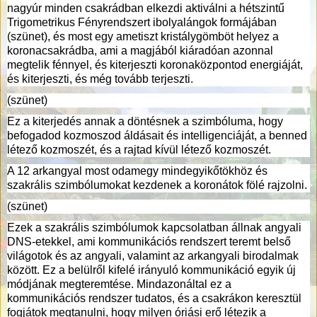
nagyúr minden csakrádban elkezdi aktiválni a hétszintű
Trigometrikus Fényrendszert ibolyalángok formájában
(szünet), és most egy ametiszt kristálygömböt helyez a
koronacsakrádba, ami a magjából kiáradóan azonnal
megtelik fénnyel, és kiterjeszti koronaközpontod energiáját,
és kiterjeszti, és még tovább terjeszti.
(szünet)
Ez a kiterjedés annak a döntésnek a szimbóluma, hogy
befogadod kozmoszod áldásait és intelligenciáját, a benned
létező kozmoszét, és a rajtad kívül létező kozmoszét.
A 12 arkangyal most odamegy mindegyikőtökhöz és
szakrális szimbólumokat kezdenek a koronátok fölé rajzolni.
(szünet)
Ezek a szakrális szimbólumok kapcsolatban állnak angyali
DNS-etekkel, ami kommunikációs rendszert teremt belső
világotok és az angyali, valamint az arkangyali birodalmak
között. Ez a belülről kifelé irányuló kommunikáció egyik új
módjának megteremtése. Mindazonáltal ez a
kommunikációs rendszer tudatos, és a csakrákon keresztül
fogjátok megtanulni, hogy milyen óriási erő létezik a