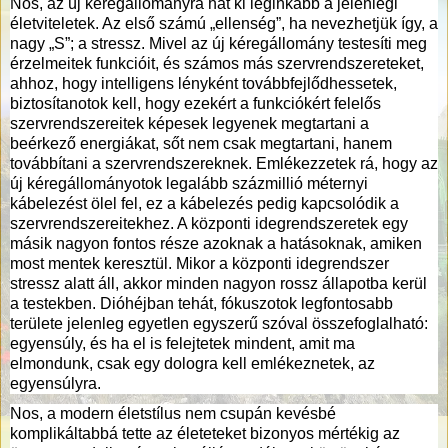
Nos, az új kéregállományra hat ki leginkább a jelenlegi
életviteletek. Az első számú „ellenség”, ha nevezhetjük így, a
nagy „S”; a stressz. Mivel az új kéregállomány testesíti meg
érzelmeitek funkcióit, és számos más szervrendszereteket,
ahhoz, hogy intelligens lényként továbbfejlődhessetek,
biztosítanotok kell, hogy ezekért a funkciókért felelős
szervrendszereitek képesek legyenek megtartani a
beérkező energiákat, sőt nem csak megtartani, hanem
továbbítani a szervrendszereknek. Emlékezzetek rá, hogy az
új kéregállományotok legalább százmillió méternyi
kábelezést ölel fel, ez a kábelezés pedig kapcsolódik a
szervrendszereitekhez. A központi idegrendszeretek egy
másik nagyon fontos része azoknak a hatásoknak, amiken
most mentek keresztül. Mikor a központi idegrendszer
stressz alatt áll, akkor minden nagyon rossz állapotba kerül
a testekben. Dióhéjban tehát, fókuszotok legfontosabb
területe jelenleg egyetlen egyszerű szóval összefoglalható:
egyensúly, és ha el is felejtetek mindent, amit ma
elmondunk, csak egy dologra kell emlékeznetek, az
egyensúlyra.
Nos, a modern életstílus nem csupán kevésbé
komplikáltabbá tette az életeteket bizonyos mértékig az