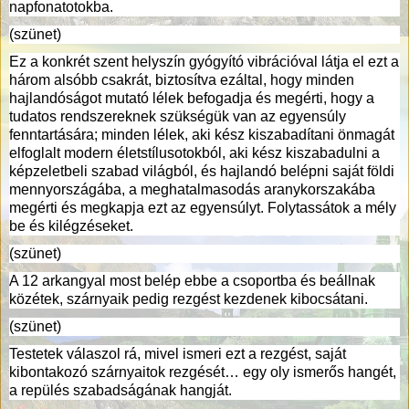
napfonatotokba.
(szünet)
Ez a konkrét szent helyszín gyógyító vibrációval látja el ezt a
három alsóbb csakrát, biztosítva ezáltal, hogy minden
hajlandóságot mutató lélek befogadja és megérti, hogy a
tudatos rendszereknek szükségük van az egyensúly
fenntartására; minden lélek, aki kész kiszabadítani önmagát
elfoglalt modern életstílusotokból, aki kész kiszabadulni a
képzeletbeli szabad világból, és hajlandó belépni saját földi
mennyországába, a meghatalmasodás aranykorszakába
megérti és megkapja ezt az egyensúlyt. Folytassátok a mély
be és kilégzéseket.
(szünet)
A 12 arkangyal most belép ebbe a csoportba és beállnak
közétek, szárnyaik pedig rezgést kezdenek kibocsátani.
(szünet)
Testetek válaszol rá, mivel ismeri ezt a rezgést, saját
kibontakozó szárnyaitok rezgését… egy oly ismerős hangét,
a repülés szabadságának hangját.