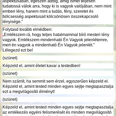
aspektusában, egészen addig, amíg ismét teljesen
tudatossá válok arra, hogy ki is vagyok valójában, nem mint
emberi lény, hanem mint a tudás, fény, szeretet és
bölcsesség aspektusait kölcsönösen összekapcsoló
lényisége.”
Folytasd tovább elmédben:
„Emlékszem rá, hogy teljes hatalmammal bíró mesteri lény
vagyok. Emlékszem mindenható Én Vagyok jelenlétemre,
mert én vagyok a mindenható Én Vagyok jelenlét.”
Lélegezd ezt be!
(szünet)
Képzeld el, amint életet kavar a testedben!
(szünet)
Nem számít, ha semmit sem érzel, egyszerűen képzeld el.
Képzeld el, amint tested minden egyes sejtje megtapasztalja
ezt a megvilágosító élményt!
(szünet)
Képzeld el, amint tested minden egyes sejtje megtapasztalja
az emlékezés egyéni felismerését és minden megvilágosító