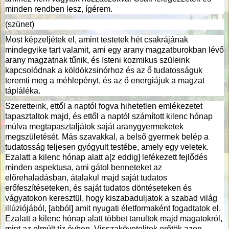
minden rendben lesz, ígérem.
(szünet)
Most képzeljétek el, amint testetek hét csakrájának
mindegyike tart valamit, ami egy arany magzatburokban lévő
arany magzatnak tűnik, és Isteni kozmikus szüleink
kapcsolódnak a köldökzsinórhoz és az ő tudatosságuk
teremti meg a méhlepényt, és az ő energiájuk a magzat
tápláléka.
Szeretteink, ettől a naptól fogva hihetetlen emlékezetet
tapasztaltok majd, és ettől a naptól számított kilenc hónap
múlva megtapasztaljátok saját aranygyermeketek
megszületését. Más szavakkal, a belső gyermek belép a
tudatosság teljesen gyógyult testébe, amely egy veletek.
Ezalatt a kilenc hónap alatt a[z eddig] lefékezett fejlődés
minden aspektusa, ami gátol benneteket az
előrehaladásban, átalakul majd saját tudatos
erőfeszítéseteken, és saját tudatos döntéseteken és
vágyatokon keresztül, hogy kiszabaduljatok a szabad világ
illúziójából, [abból] amit nyugati életformaként fogadtatok el.
Ezalatt a kilenc hónap alatt többet tanultok majd magatokról,
mint az elmúlt tíz évben. Visszakövetelitek erőtök azon