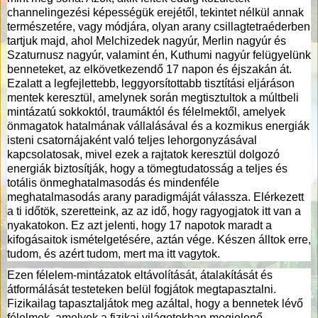
channelingezési képességük erejétől, tekintet nélkül annak
természetére, vagy módjára, olyan arany csillagtetraéderben
tartjuk majd, ahol Melchizedek nagyúr, Merlin nagyúr és
Szaturnusz nagyúr, valamint én, Kuthumi nagyúr felügyelünk
benneteket, az elkövetkezendő 17 napon és éjszakán át.
Ezalatt a legfejlettebb, leggyorsítottabb tisztítási eljáráson
mentek keresztül, amelynek során megtisztultok a múltbeli
mintázatú sokkoktól, traumáktól és félelmektől, amelyek
önmagatok hatalmának vállalásával és a kozmikus energiák
isteni csatornájaként való teljes lehorgonyzásával
kapcsolatosak, mivel ezek a rajtatok keresztül dolgozó
energiák biztosítják, hogy a tömegtudatosság a teljes és
totális önmeghatalmasodás és mindenféle
meghatalmasodás arany paradigmáját válassza. Elérkezett
a ti időtök, szeretteink, az az idő, hogy ragyogjatok itt van a
nyakatokon. Ez azt jelenti, hogy 17 napotok maradt a
kifogásaitok ismételgetésére, aztán vége. Készen álltok erre,
tudom, és azért tudom, mert ma itt vagytok.
Ezen félelem-mintázatok eltávolítását, átalakítását és
átformálását testeteken belül fogjátok megtapasztalni.
Fizikailag tapasztaljátok meg azáltal, hogy a bennetek lévő
félelmek, amelyek a fizikai világotokban megjelenő