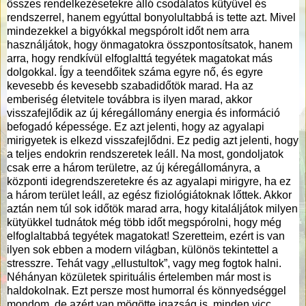
összes rendelkezésetekre álló csodálatos kütyüvel és
rendszerrel, hanem egyúttal bonyolultabbá is tette azt. Mivel
mindezekkel a bigyókkal megspórolt időt nem arra
használjátok, hogy önmagatokra összpontosítsatok, hanem
arra, hogy rendkívül elfoglalttá tegyétek magatokat más
dolgokkal. Így a teendőitek száma egyre nő, és egyre
kevesebb és kevesebb szabadidőtök marad. Ha az
emberiség életvitele továbbra is ilyen marad, akkor
visszafejlődik az új kéregállomány energia és információ
befogadó képessége. Ez azt jelenti, hogy az agyalapi
mirigyetek is elkezd visszafejlődni. Ez pedig azt jelenti, hogy
a teljes endokrin rendszeretek leáll. Na most, gondoljatok
csak erre a három területre, az új kéregállományra, a
központi idegrendszeretekre és az agyalapi mirigyre, ha ez
a három terület leáll, az egész fiziológiátoknak lőttek. Akkor
aztán nem túl sok időtök marad arra, hogy kitaláljátok milyen
kütyükkel tudnátok még több időt megspórolni, hogy még
elfoglaltabbá tegyétek magatokat! Szeretteim, ezért is van
ilyen sok ebben a modern világban, különös tekintettel a
stresszre. Tehát vagy „ellustultok”, vagy meg fogtok halni.
Néhányan közületek spirituális értelemben már most is
haldokolnak. Ezt persze most humorral és könnyedséggel
mondom, de azért van mögötte igazság is, minden vicc