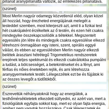
pillanat aranypillanattá változik, az emlékezés pillanatává.
(szünet)
Most Merlin nagyúr odamegy közvetlenül eléd, olyan közel
áll hozzád, hogy érezheted energiájának melegét a
testeddel szemben, most kiterjeszti azt, amit ti a fizikai test
hét csakrájaként érzékeltek az ő testén, és ezen hét csakra
mindegyike összekapcsolódik a tiétekkel. Megszentelt
egyesülés jön létre és mindegyik csakra egyesülése elkezd
létrehozni önmagában egy isteni, szent, spirális eggyé
válást, és ebben az egyesülésben Merlin nagyúr elkezdi
belétek árasztani hétrétegű Trigometrikus rendszeretek
erejének teljes spektrumát és elkezdi csakráitokba pumpálni
a tudást, a bölcsességet, a betekintéseket és a fényt, ami
férfias és nőies énetekben rejlik, és ami létrehozza
aranygyermeketek testét. Lélegezzétek ezt be és fújjátok ki
az összes levegőt a tüdőtökből.
(szünet)
Észrevettük néhányatoknál hogy az energiátok, a
testhőmérsékletetek elkezdett süllyedni, ez azért van, mert a
fiziológiátok egyfajta sokkot kap, mert ez olyan fajta energia,
amihez nem vagytok hozzászokva. Csak lélegezzetek és