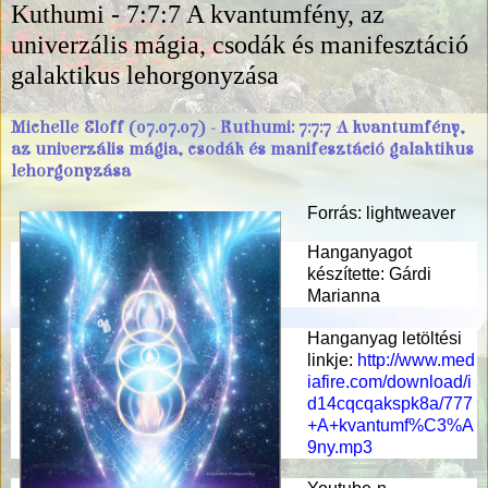
Kuthumi - 7:7:7 A kvantumfény, az
univerzális mágia, csodák és manifesztáció
galaktikus lehorgonyzása
Michelle Eloff (07.07.07) - Kuthumi: 7:7:7 A kvantumfény,
az univerzális mágia, csodák és manifesztáció galaktikus
lehorgonyzása
Forrás: lightweaver
Hanganyagot
készítette: Gárdi
Marianna
Hanganyag letöltési
linkje:
http://www.med
iafire.com/download/i
d14cqcqakspk8a/777
+A+kvantumf%C3%A
9ny.mp3