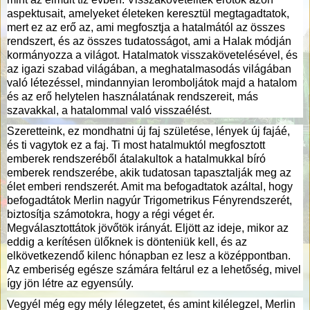
aspektusait, amelyeket életeken keresztül megtagadtatok,
mert ez az erő az, ami megfosztja a hatalmától az összes
rendszert, és az összes tudatosságot, ami a Halak módján
kormányozza a világot. Hatalmatok visszakövetelésével, és
az igazi szabad világában, a meghatalmasodás világában
való létezéssel, mindannyian leromboljátok majd a hatalom
és az erő helytelen használatának rendszereit, más
szavakkal, a hatalommal való visszaélést.
Szeretteink, ez mondhatni új faj születése, lények új fajáé,
és ti vagytok ez a faj. Ti most hatalmuktól megfosztott
emberek rendszeréből átalakultok a hatalmukkal bíró
emberek rendszerébe, akik tudatosan tapasztalják meg az
élet emberi rendszerét. Amit ma befogadtatok azáltal, hogy
befogadtátok Merlin nagyúr Trigometrikus Fényrendszerét,
biztosítja számotokra, hogy a régi véget ér.
Megválasztottátok jövőtök irányát. Eljött az ideje, mikor az
eddig a kerítésen ülőknek is dönteniük kell, és az
elkövetkezendő kilenc hónapban ez lesz a középpontban.
Az emberiség egésze számára feltárul ez a lehetőség, mivel
így jön létre az egyensúly.
Vegyél még egy mély lélegzetet, és amint kilélegzel, Merlin