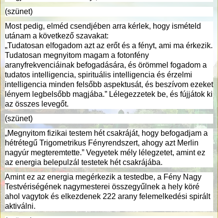
(szünet)
Most pedig, elméd csendjében arra kérlek, hogy ismételd
utánam a következő szavakat:
„Tudatosan elfogadom azt az erőt és a fényt, ami ma érkezik.
Tudatosan megnyitom magam a fotonfény
aranyfrekvenciáinak befogadására, és örömmel fogadom a
tudatos intelligencia, spirituális intelligencia és érzelmi
intelligencia minden felsőbb aspektusát, és beszívom ezeket
lényem legbelsőbb magjába.” Lélegezzetek be, és fújjátok ki
az összes levegőt.
(szünet)
„Megnyitom fizikai testem hét csakráját, hogy befogadjam a
hétrétegű Trigometrikus Fényrendszert, ahogy azt Merlin
nagyúr megteremtette.” Vegyetek mély lélegzetet, amint ez
az energia belepulzál testetek hét csakrájába.
Amint ez az energia megérkezik a testedbe, a Fény Nagy
Testvériségének nagymesterei összegyűlnek a hely köré
ahol vagytok és elkezdenek 222 arany felemelkedési spirált
aktiválni.