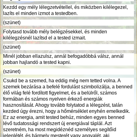
Kezdd egy mély lélegzetvétellel, és miközben kilélegezel,
lazíts el minden izmot a testedben.
(szünet)
Folytasd tovább mély belégzésekkel, és minden
kilélegzésnél lazítsd el a tested izmait.
(szünet)
Minél jobban ellazulsz, annál befogadóbbá válsz, annál
jobban hajlandó a tested kapni.
(szünet)
Csukd be a szemed, ha eddig még nem tetted volna. A
szemek bezárása a befelé fordulást szimbolizálja, a benned
élő világ felé fordított figyelmet, és a belülről, számos
formában és számos nyelven érkező energiák
hasznosítását. Ahogy tovább folytatod a lélegzést, talán
kezded úgy érezni, hogy a hőmérséklet enyhén emelkedik.
Ez az energia, amit tested behúz, minden egyes benned
lévő tudatossági rendszert új energiával táplál. Azt
szeretném, ha most megidéznéd személyes segítőid
jelenlétét, és bármely mesterét vagy angyalét, aki