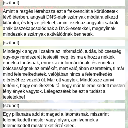
(szünet)
Amint a rezgés létrehozza ezt a frekvenciát a körülöttetek
lévő éterben, angyali DNS-etek szárnyak módjára elkezd
kitárulni, és képzeljétek el, amint ezek az angyali csakrák,
amik összekapcsolódnak a DNS-esetekkel, megnyílnak,
mindezek a szárnyak aktiválódnak bennetek.
(szünet)
Mindegyik angyali csakra az információ, tudás, bölcsesség
egy-egy rendszerét testesíti meg, és ma elhozza nektek
ennek a tudásnak, ennek az információnak, és ennek a
bölcsességnek az emlékét, mert valójában szeretteim, ti már
mind felemelkedtetek, valójában nincs a felemelkedés
eléréséhez vezető út. Már ott vagytok. Mindössze annyi
történik, hogy emlékeztek rá, hogy már felemelkedett mesteri
fénylények vagytok. Lélegezzétek be ezt a tudást a
testetekbe!
(szünet)
Egy pillanatra add át magad a látomásnak, miszerint
felemelkedett mester vagy, olyan, amilyennek a
felemelkedett mestereket érzékeled.