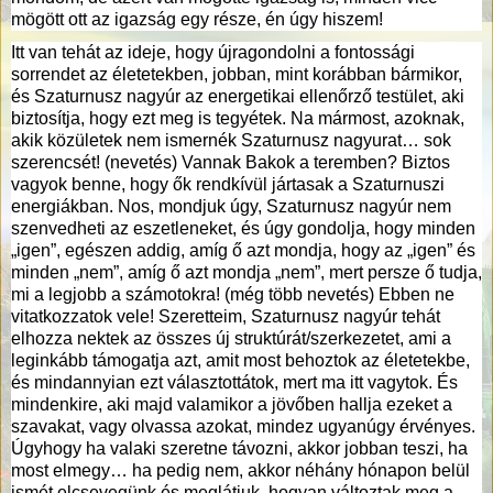
mögött ott az igazság egy része, én úgy hiszem!
Itt van tehát az ideje, hogy újragondolni a fontossági
sorrendet az életetekben, jobban, mint korábban bármikor,
és Szaturnusz nagyúr az energetikai ellenőrző testület, aki
biztosítja, hogy ezt meg is tegyétek. Na mármost, azoknak,
akik közületek nem ismernék Szaturnusz nagyurat… sok
szerencsét! (nevetés) Vannak Bakok a teremben? Biztos
vagyok benne, hogy ők rendkívül jártasak a Szaturnuszi
energiákban. Nos, mondjuk úgy, Szaturnusz nagyúr nem
szenvedheti az eszetleneket, és úgy gondolja, hogy minden
„igen”, egészen addig, amíg ő azt mondja, hogy az „igen” és
minden „nem”, amíg ő azt mondja „nem”, mert persze ő tudja,
mi a legjobb a számotokra! (még több nevetés) Ebben ne
vitatkozzatok vele! Szeretteim, Szaturnusz nagyúr tehát
elhozza nektek az összes új struktúrát/szerkezetet, ami a
leginkább támogatja azt, amit most behoztok az életetekbe,
és mindannyian ezt választottátok, mert ma itt vagytok. És
mindenkire, aki majd valamikor a jövőben hallja ezeket a
szavakat, vagy olvassa azokat, mindez ugyanúgy érvényes.
Úgyhogy ha valaki szeretne távozni, akkor jobban teszi, ha
most elmegy… ha pedig nem, akkor néhány hónapon belül
ismét elcsevegünk és meglátjuk, hogyan változtak meg a