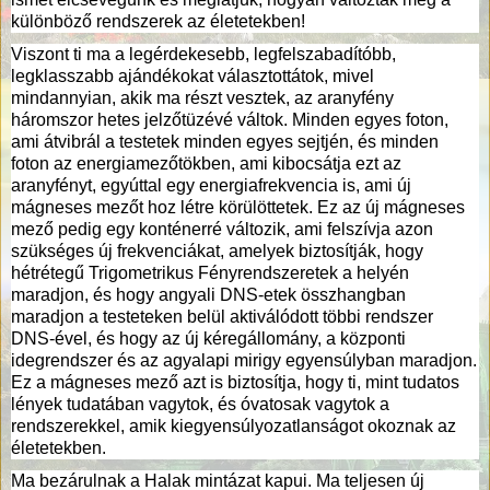
különböző rendszerek az életetekben!
Viszont ti ma a legérdekesebb, legfelszabadítóbb,
legklasszabb ajándékokat választottátok, mivel
mindannyian, akik ma részt vesztek, az aranyfény
háromszor hetes jelzőtüzévé váltok. Minden egyes foton,
ami átvibrál a testetek minden egyes sejtjén, és minden
foton az energiamezőtökben, ami kibocsátja ezt az
aranyfényt, egyúttal egy energiafrekvencia is, ami új
mágneses mezőt hoz létre körülöttetek. Ez az új mágneses
mező pedig egy konténerré változik, ami felszívja azon
szükséges új frekvenciákat, amelyek biztosítják, hogy
hétrétegű Trigometrikus Fényrendszeretek a helyén
maradjon, és hogy angyali DNS-etek összhangban
maradjon a testeteken belül aktiválódott többi rendszer
DNS-ével, és hogy az új kéregállomány, a központi
idegrendszer és az agyalapi mirigy egyensúlyban maradjon.
Ez a mágneses mező azt is biztosítja, hogy ti, mint tudatos
lények tudatában vagytok, és óvatosak vagytok a
rendszerekkel, amik kiegyensúlyozatlanságot okoznak az
életetekben.
Ma bezárulnak a Halak mintázat kapui. Ma teljesen új