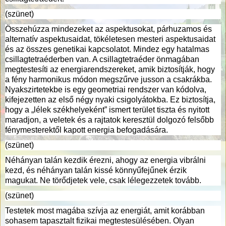
(szünet)
Összehúzza mindezeket az aspektusokat, párhuzamos és
alternatív aspektusaidat, tökéletesen mesteri aspektusaidat
és az összes genetikai kapcsolatot. Mindez egy hatalmas
csillagtetraéderben van. A csillagtetraéder önmagában
megtestesíti az energiarendszereket, amik biztosítják, hogy
a fény harmonikus módon megszűrve jusson a csakrákba.
Nyakszirtetekbe is egy geometriai rendszer van kódolva,
kifejezetten az első négy nyaki csigolyátokba. Ez biztosítja,
hogy a „lélek székhelyeként” ismert terület tiszta és nyitott
maradjon, a veletek és a rajtatok keresztül dolgozó felsőbb
fénymesterektől kapott energia befogadására.
(szünet)
Néhányan talán kezdik érezni, ahogy az energia vibrálni
kezd, és néhányan talán kissé könnyűfejűnek érzik
magukat. Ne törődjetek vele, csak lélegezzetek tovább.
(szünet)
Testetek most magába szívja az energiát, amit korábban
sohasem tapasztalt fizikai megtestesülésében. Olyan