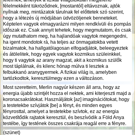
félelmekként tükröződnek, [mostantól] eltávoznak, ajtók
nyílnak meg, mintázatok tárulnak fel előttetek szó szerint,
hogy a létezés új módjában üdvözöljenek benneteket.
Képtelen vagyok elmagyarázni milyen rendkívüli és pompás
időszak ez. Csak annyit tehetek, hogy megmutatom, és csak
úgy mutathatom meg, ha hajlandóak vagytok megengedni,
ha igent mondotok rá, ha teljes az önmagatokba vetett
bizalmatok, ha hallgatólagosan elfogadjátok, beleegyeztek
és átölelitek, hogy egyek vagytok kozmikus szüleinkkel,
hogy ti vagytok az arany magzat, akit a kozmikus szülők
most táplálnak, és kilenc hónap múlva ti lesztek a
felbukkanó aranygyermek. A fizikai világ is, amelyben
tartózkodtok, keresztülmegy ezen a változáson.
Most szeretteim, Merlin nagyúr készen áll arra, hogy az
energia újabb szintjét hozza el nektek, ami kiterjeszti majd a
koronacsakrátokat. Használjátok [az] imaginációtokat, hogy
a testetekbe szívjátok [be] a fényt, és minden egyes
fényrosttal, amelyet a testetekbe szívtok, ez az energia
közvetítődik rajtatok keresztül, és beszívódik a Föld Anya
testébe, így testének összes csakrája reagál erre a fényre.
(szünet)