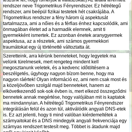
rendszer neve Trigometrikus Fényrendszer. Ez hétrétegű
rendszer, ami beépül fizikai testetek hét csakrájába. A
Trigometrikus rendszer a fény három új aspektusát
tartalmazza, ami a nőies és a férfias énhez kapcsolódik, ami
önmagában életet ad a harmadik elemnek, amit ti
gyermekként ismertek. Ez azonban énetek aranygyermek
aspektusa, az a részetek, ami számos gyermekkori
traumátokat egy új történetté változtatta át.
Szeretteink, arra kérünk benneteket, hogy legyetek ma
velünk türelmesek, mert rengeteg mindent kell
megosztanunk veletek, és a kedvenc időtöltésem a
beszélgetés, úgyhogy nagyon bízom benne, hogy ma
nagyon ráértek! Olyan információ ez, ami nem csak most és
a közeljövőben szolgál majd benneteket, hanem az
elkövetkezendő sok-sok évben is, mert elkezd összegződni
bennetek annak megértése, hogy valójában mit is kaptatok
ma mindannyian. A hétrétegű Trigometrikus Fényrendszer
integrálásán felül és azon túl, aktiválódik angyali DNS-etek
is. Ez azt jelenti, hogy ti mind valóban kiérdemeltétek a
szárnyaitokat és a DNS mindegyik angyali frekvenciája egy
szárnyas rendszert testesít meg. Többet is átadunk majd