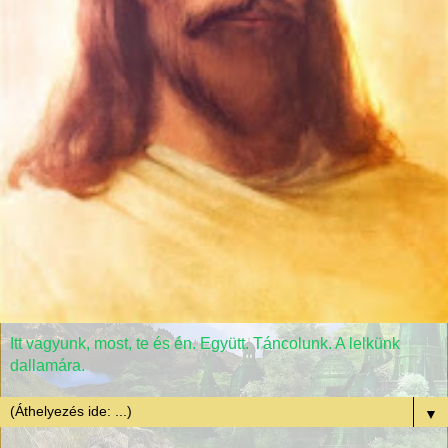
Itt vagyunk, most, te és én. Együtt. Táncolunk. A lelkünk
dallamára.
▼