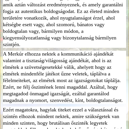
amik aztán változást eredményeznek, és amely garantálni
fogja az autentikus boldogságodat. Ez az életed minden
területére vonatkozik, ahol nyugtalanságot érzel, ahol
kétségbe esett vagy, ahol szomorú, bánatos vagy
boldogtalan vagy, bármilyen módon, a
kiegyensúlyozatlanság vagy bizonytalanság bármilyen
szintjén.
A Merkúr elhozza nektek a kommunikáció ajándékát
valamint a tisztaság/világosság ajándékát, ahol is az
elmétek a szövetségesetekké válik, ahelyett hogy az
elmétek mindenféle játékot űzne veletek, táplálva a
félelmeiteket, az elmétek most az igazságotokat táplálja.
Ezért, ne félj őszintének lenni magaddal. Azáltal, hogy
megtagadod önmagad igazságát, ezáltal garantálod
magadnak a nyomort, szenvedést, kínt, boldogtalanságot.
Ezért magatokra, hagylak titeket ezzel a választással és
szintén elhozok mindent nektek, amire szükségetek van
minden szinten, hogy brutálisan őszinték legyetek