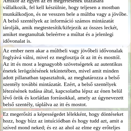
Amikor az egyén az én megértésének utazására
vállalkozik, fel kell készülnie, hogy teljesen a mostban
munkálkodjon, és ne vesszen bele a múltba vagy a jövőbe.
A belső szentélyek az információ számos mintázatát
tárolják, amik megtestesítik/kifejezik az összes leckét,
amiket megtanultak beleértve a múltat és a jelenlegi
idővonalat is.
Az ember nem akar a múltbeli vagy jövőbeli idővonalak
foglyává válni, mivel ez megfosztja őt az itt és mosttól.
Az itt és most a legnagyobb szövetségetek az autentikus
énetek lerögzítésének tekintetében, mivel amit minden
adott pillanatban tapasztaltok, az meghatározza a belső
szentély további mintázatát. Ezért, a belső szentélyek
létezésének tudása által, kapcsolatba lépsz az énen belül
lévő örök és korlátlan forrásokkal, amely az úgynevezett
belső szentély, táplálva az itt és mostot.
Ez megerősíti a képességedet lélekként, hogy döntéseket
hozz, hogy bízz az intuíciódban és hogy tudd azt, amit a
szíved mond neked; és ez az ahol az elme egy erőteljes