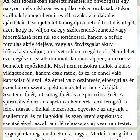
Az őszi időszakban keresztülmentek az önvizsgálat egy
nagyon mély ciklusán és a pillangók a torokcsakrátokra
szállnak le megpihenni, és elhozzák az átalakulás
ajándékát. Ezen jelenlét támogatja a befelé fordulás idejét,
azért hogy ne váljon ez egy szélcsenddé/szünetté vagy
hibernálássá nem túl sok történéssel, hanem a befelé
fordulás aktív idejévé, vagy az önvizsgálat aktív
időszakává váljon, amelyet jobban megértetek. Nem lehet
ezt megúszni ez alkalommal, különösképpen, amikor ez
bennetek rejtőzködik. Most nem másokra utalok a külső
világotokban, hanem csak rátok, és ez az énnel való
kapcsolatról szól. Az énnel való őszinteség elősegíti az én
ezen három szent aspektusának teljes integrációját: a
Szellemi Énét, a Csillag Énét és a Spirituális Énét. A
spirituális én az én aspektusa bennetek, ami lerögzíti a
lélek rítusát a fizikai létezésben, egyesítve az anyagit a
szellemmel és csillagokkal és ezen isteni aspektusok
szentségével, azzal, ami létrehozza az új kvantum testet.
Engedjétek meg most nekünk, hogy a Merkúr energiáiba