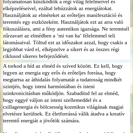
folyamatosan küszködtök a régi világ félelmeivel és
elképzeléseivel, ezáltal lehúzzátok az energiátokat.
Használjátok az elméteket az erőteljes manifesztáció és
teremtés egy eszközeként. Használjátok ezt az arra való
fókuszálásra, ami a fény autentikus igazsága. Ne teremtsél
zűrzavart az elmédben a ’mi van ha’ félelemmel teli
látomásaival. Töltsd ezt az időszakot azzal, hogy csakis a
legjobbat várd el, elképzelve a sikert és az összes régi
ciklusod sikeres befejeződését.
A torkod a híd az elméd és szíved között. Ez kell, hogy
legyen az energia egy erős és erőteljes forrása, hogy
megtartsa az áthidalás folyamatát a tudatosság mindkét
szintjén, hogy isteni harmóniában és isteni
szinkronicitásban működjön. Szabadítsd fel az elméd,
hogy eggyé váljon az isteni szellemeddel és a
csillagenergia és bölcsesség kozmikus világának magjai
elvetésre kerülnek. Ez életforrássá válik átadva a kreatív
teremtő energiát a jövőtök számára.