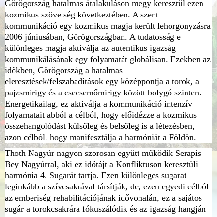
Görögország hatalmas átalakuláson megy keresztül ezen
kozmikus szövetség következtében. A szent
kommunikáció egy kozmikus magja került lehorgonyzásra
2006 júniusában, Görögországban. A tudatosság e
különleges magja aktiválja az autentikus igazság
kommunikálásának egy folyamatát globálisan. Ezekben az
időkben, Görögország a hatalmas
eleresztések/felszabadítások egy középpontja a torok, a
pajzsmirigy és a csecsemőmirigy között bolygó szinten.
Energetikailag, ez aktiválja a kommunikáció intenzív
folyamatait abból a célból, hogy előidézze a kozmikus
összehangolódást külsőleg és belsőleg is a létezésben,
azon célból, hogy manifesztálja a harmóniát a Földön.
Thoth Nagyúr nagyon szorosan együtt működik Serapis
Bey Nagyúrral, aki ez időtájt a Konfliktuson keresztüli
harmónia 4. Sugarát tartja. Ezen különleges sugarat
leginkább a szívcsakrával társítják, de, ezen egyedi célból
az emberiség rehabilitációjának idővonalán, ez a sajátos
sugár a torokcsakrára fókuszálódik és az igazság hangján