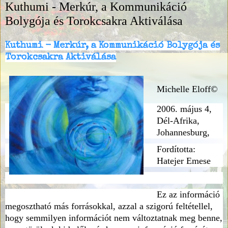
Kuthumi - Merkúr, a Kommunikáció
Bolygója és Torokcsakra Aktiválása
Kuthumi - Merkúr, a Kommunikáció Bolygója és
Torokcsakra Aktiválása
Michelle Eloff©
2006. május 4,
Dél-Afrika,
Johannesburg,
Fordította:
Hatejer Emese
Ez az információ
megosztható más forrásokkal, azzal a szigorú feltétellel,
hogy semmilyen információt nem változtatnak meg benne,