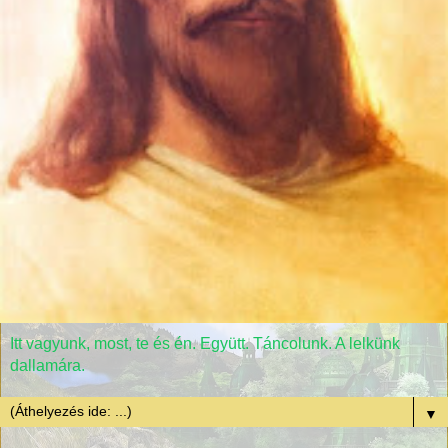
Itt vagyunk, most, te és én. Együtt. Táncolunk. A lelkünk
dallamára.
▼