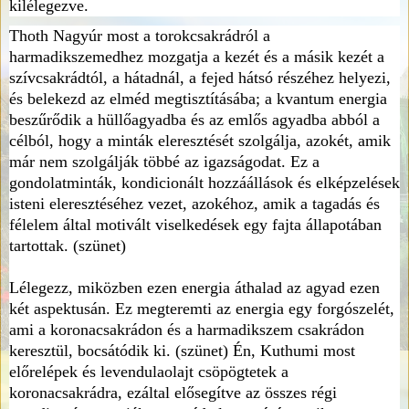
kilélegezve.
Thoth Nagyúr most a torokcsakrádról a
harmadikszemedhez mozgatja a kezét és a másik kezét a
szívcsakrádtól, a hátadnál, a fejed hátsó részéhez helyezi,
és belekezd az elméd megtisztításába; a kvantum energia
beszűrődik a hüllőagyadba és az emlős agyadba abból a
célból, hogy a minták eleresztését szolgálja, azokét, amik
már nem szolgálják többé az igazságodat. Ez a
gondolatminták, kondicionált hozzáállások és elképzelések
isteni eleresztéséhez vezet, azokéhoz, amik a tagadás és
félelem által motivált viselkedések egy fajta állapotában
tartottak. (szünet)
Lélegezz, miközben ezen energia áthalad az agyad ezen
két aspektusán. Ez megteremti az energia egy forgószelét,
ami a koronacsakrádon és a harmadikszem csakrádon
keresztül, bocsátódik ki. (szünet) Én, Kuthumi most
előrelépek és levendulaolajt csöpögtetek a
koronacsakrádra, ezáltal elősegítve az összes régi