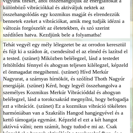
vigyünk titeket, ahol összehangoljuk az energiáitokat a
különböző vibrációkkal és aktiváljuk nektek az
összehangolódás egy kozmikus magját és elrendezzük
bennetek ezeket a vibrációkat, amik meg tudják idézni a
változás forgószelét az életetekben, és szó szerint
szédítően hatva. Kezdjünk bele a folyamatba!
Tehát vegyél egy mély lélegzetet be az orrodon keresztül
és fújt ki a szádon át, csendesítsd el az elméd és lazítsd el
a tested. (szünet) Miközben belélegzel, lásd a testedet
feltöltődni fénnyel és ahogyan teljesen kilélegzel, képzeld
el önmagadat megpihenni. (szünet) Hívd Merkúr
Nagyurat, a szárnyas hírnököt, és szólítsd Thoth Nagyúr
energiáját. (szünet) Kérd, hogy legyél összehangolva a
személyes Kozmikus Merkúr Vibrációddal és ahogyan
belélegzel, lásd a torokcsakrád megnyílni, hogy befogadja
ezt a vibrációt. (szünet) Ez a kozmikus vibráció tökéletes
harmóniában van a Szakrális Hangod hangjegyével és a
kettő támogatja egymást. Képzeld el ezt a két hangot
aktívvá válni; nem számít, hogy tudod-e mi az. Csak