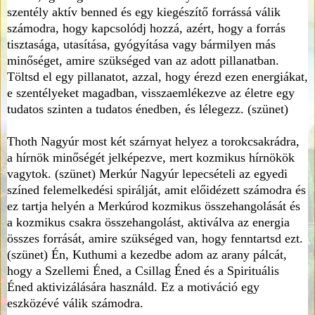
szentély aktív benned és egy kiegészítő forrássá válik
számodra, hogy kapcsolódj hozzá, azért, hogy a forrás
tisztasága, utasítása, gyógyítása vagy bármilyen más
minőséget, amire szükséged van az adott pillanatban.
Töltsd el egy pillanatot, azzal, hogy érezd ezen energiákat,
e szentélyeket magadban, visszaemlékezve az életre egy
tudatos szinten a tudatos énedben, és lélegezz. (szünet)
Thoth Nagyúr most két szárnyat helyez a torokcsakrádra,
a hírnök minőségét jelképezve, mert kozmikus hírnökök
vagytok. (szünet) Merkúr Nagyúr lepecsételi az egyedi
színed felemelkedési spirálját, amit előidézett számodra és
ez tartja helyén a Merkúrod kozmikus összehangolását és
a kozmikus csakra összehangolást, aktiválva az energia
összes forrását, amire szükséged van, hogy fenntartsd ezt.
(szünet) Én, Kuthumi a kezedbe adom az arany pálcát,
hogy a Szellemi Éned, a Csillag Éned és a Spirituális
Éned aktivizálására használd. Ez a motiváció egy
eszközévé válik számodra.