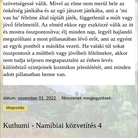
szövetségessé válik. Mivel az elme nem merül bele az
önkétség játékába és az egó játszott játékába, ami a ’mi
van ha’ félelme által táplált játék, függetlenül a múlt vagy
jövő félelmeitől. Az elméd ekkor egy eszközzé válik az itt
és mostra összpontosítva; élj minden nap, legyél hajlandó
megszólítani a most pillanatában lévő erőt, ami az egyént
az egyik pontból a másikba vezeti. Ha valaki túl sokat
összpontosít a múltbeli vagy jövőbeli félelmekre, akkor
nem tudja teljesen megtapasztalni az énben levés
különböző szintjeinek kozmikus jelenlététét, ami minden
adott pillanatban benne van.
dátum:
november 01, 2022
Nincsenek megjegyzések:
Megosztás
Kuthumi - Namíbiai közvetítés 4