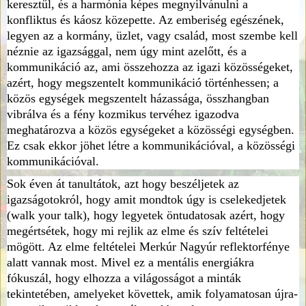
keresztül, és a harmónia képes megnyilvánulni a
konfliktus és káosz közepette. Az emberiség egészének,
legyen az a kormány, üzlet, vagy család, most szembe kell
néznie az igazsággal, nem úgy mint azelőtt, és a
kommunikáció az, ami összehozza az igazi közösségeket,
azért, hogy megszentelt kommunikáció történhessen; a
közös egységek megszentelt házassága, összhangban
vibrálva és a fény kozmikus tervéhez igazodva
meghatározva a közös egységeket a közösségi egységben.
Ez csak ekkor jöhet létre a kommunikációval, a közösségi
kommunikációval.
Sok éven át tanultátok, azt hogy beszéljetek az
igazságotokról, hogy amit mondtok úgy is cselekedjetek
(walk your talk), hogy legyetek öntudatosak azért, hogy
megértsétek, hogy mi rejlik az elme és szív feltételei
mögött. Az elme feltételei Merkúr Nagyúr reflektorfénye
alatt vannak most. Mivel ez a mentális energiákra
fókuszál, hogy elhozza a világosságot a minták
tekintetében, amelyeket követtek, amik folyamatosan újra-