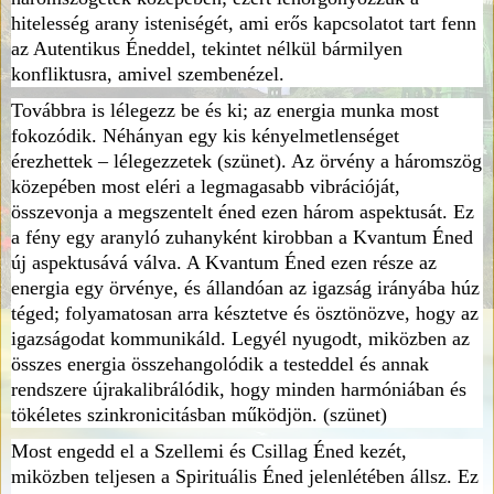
hitelesség arany isteniségét, ami erős kapcsolatot tart fenn
az Autentikus Éneddel, tekintet nélkül bármilyen
konfliktusra, amivel szembenézel.
Továbbra is lélegezz be és ki; az energia munka most
fokozódik. Néhányan egy kis kényelmetlenséget
érezhettek – lélegezzetek (szünet). Az örvény a háromszög
közepében most eléri a legmagasabb vibrációját,
összevonja a megszentelt éned ezen három aspektusát. Ez
a fény egy aranyló zuhanyként kirobban a Kvantum Éned
új aspektusává válva. A Kvantum Éned ezen része az
energia egy örvénye, és állandóan az igazság irányába húz
téged; folyamatosan arra késztetve és ösztönözve, hogy az
igazságodat kommunikáld. Legyél nyugodt, miközben az
összes energia összehangolódik a testeddel és annak
rendszere újrakalibrálódik, hogy minden harmóniában és
tökéletes szinkronicitásban működjön. (szünet)
Most engedd el a Szellemi és Csillag Éned kezét,
miközben teljesen a Spirituális Éned jelenlétében állsz. Ez