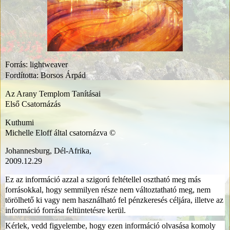
Forrás: lightweaver
Fordította:
Borsos Árpád
Az Arany Templom Tanításai
Első Csatornázás
Kuthumi
Michelle Eloff által csatornázva ©
Johannesburg, Dél-Afrika,
2009.12.29
Ez az információ azzal a szigorú feltétellel osztható meg más
forrásokkal, hogy semmilyen része nem változtatható meg, nem
törölhető ki vagy nem használható fel pénzkeresés céljára, illetve az
információ forrása feltüntetésre kerül.
Kérlek, vedd figyelembe, hogy ezen információ olvasása komoly