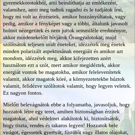
gyermekkorotokból, ami beindíthatja az emlékezést,
valamihez, amit meg tudtok ragadni és le tudjátok írni,
hogy mi volt az érzésetek, amikor hozzányúltatok, vagy
pedig, amikor a fényképet vagy a többi, általunk javasolt
holmit nézegetitek és nem juttok semmiféle eredményre,
akkor mindenekelőtt hívjátok Őrangyalotokat, majd
szólítsátok teljesen uralt éneteket, idézzétek meg énetek
minden polarizált aspektusának energiáit és amikor azt
mondom, idézzétek meg, akkor kifejezetten azért
használom ezt a szót, mert amikor megidéztek, akkor
energiát vontok be magatokba, amikor felelevenítetek
valamit, akkor magatok köré, a környezetetekbe húztok
valamit, felidézve szólítotok valamit, hogy legyen veletek.
Ez nagyon fontos.
Mielőtt belevágnátok ebbe a folyamatba, javasoljuk, hogy
hozzatok létre egy teret, amiben biztonságban érzitek
magatokat, ahol védelmet alakítotok ki, biztosítsátok,
hogy tiszta, rendes és takaros legyen! Hozzatok bele
virágot, égessetek gyertyát, füstölőt vagy illatos olajokat,