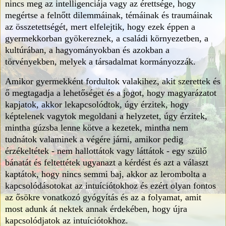
nincs meg az intelligenciája vagy az érettsége, hogy
megértse a felnőtt dilemmáinak, témáinak és traumáinak
az összetettségét, mert elfelejtik, hogy ezek éppen a
gyermekkorban gyökereznek, a családi környezetben, a
kultúrában, a hagyományokban és azokban a
törvényekben, melyek a társadalmat kormányozzák.
Amikor gyermekként fordultok valakihez, akit szerettek és
ő megtagadja a lehetőséget és a jogot, hogy magyarázatot
kapjatok, akkor lekapcsolódtok, úgy érzitek, hogy
képtelenek vagytok megoldani a helyzetet, úgy érzitek,
mintha gúzsba lenne kötve a kezetek, mintha nem
tudnátok valaminek a végére járni, amikor pedig
érzékeltétek - nem hallottátok vagy láttátok - egy szülő
bánatát és feltettétek ugyanazt a kérdést és azt a választ
kaptátok, hogy nincs semmi baj, akkor az lerombolta a
kapcsolódásotokat az intuíciótokhoz és ezért olyan fontos
az ősökre vonatkozó gyógyítás és az a folyamat, amit
most adunk át nektek annak érdekében, hogy újra
kapcsolódjatok az intuíciótokhoz.