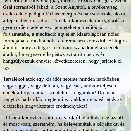
felmerülő kreatív energiát, mivel a kreatív energia a Szent
Grál forrásából fakad, a Szent Anyától, a tevékenység
cselekedete pedig a férfias energia és ha csak írtok, akkor
a fejetekben maradtok. Ennek a könyvnek a megalkotása
gyönyörűen belehelyez benneteket a meditáció
folyamatába, a meditáció egyetlen kizárólagosan nőies
formájába, a meditációba a teremtésen keresztül. El fogtok
ámulni, hogy a dolgok mennyire szabadon elkezdenek
áradni, ha egyszer elkapjátok ezt a ritmust, ezért
hangsúlyozzuk ennyire következetesen, hogy járjatok el
így.
Tartalékoljatok egy kis időt hetente minden napközben,
vagy reggel, vagy délután, vagy este, amikor teljesen
ennek a folyamatnak szentelitek magatokat! Ha nem
vagytok hajlandók megtenni ezt, akkor ne is várjátok az
életeteket megváltoztató eredményeket!
Ebben a könyvben, amit magatokról alkottok meg az ’itt
és most’-ban, szeretném, ha belevennétek a céljaitokat és
a látomásaitokat, ami nagyon fontos. Példának okáért,