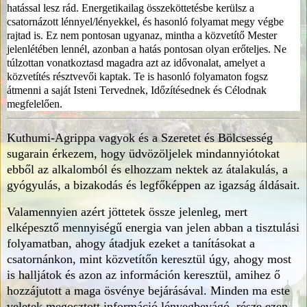
hatással lesz rád. Energetikailag összeköttetésbe kerülsz a
csatornázott lénnyel/lényekkel, és hasonló folyamat megy végbe
rajtad is. Ez nem pontosan ugyanaz, mintha a közvetítő Mester
jelenlétében lennél, azonban a hatás pontosan olyan erőteljes. Ne
túlzottan vonatkoztasd magadra azt az idővonalat, amelyet a
közvetítés résztvevői kaptak. Te is hasonló folyamaton fogsz
átmenni a saját Isteni Tervednek, Időzítésednek és Célodnak
megfelelően.
Kuthumi-Agrippa vagyok és a Szeretet és Bölcsesség
sugarain érkezem, hogy üdvözöljelek mindannyiótokat
ebből az alkalomból és elhozzam nektek az átalakulás, a
gyógyulás, a bizakodás és legfőképpen az igazság áldásait.
Valamennyien azért jöttetek össze jelenleg, mert
elképesztő mennyiségű energia van jelen abban a tisztulási
folyamatban, ahogy átadjuk ezeket a tanításokat a
csatornánkon, mint közvetítőn keresztül úgy, ahogy most
is halljátok és azon az információn keresztül, amihez ő
hozzájutott a maga ösvénye bejárásával. Minden ma este
veletek megosztott információ lényegbevágó, része ezen