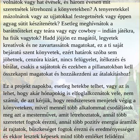
volnátok vagy hat évesek, és három évesen mit
szeretnétek létrehozni a könyvetekben? A tenyeretekkel
mázolnátok vagy az ujjatokkal festegetnétek vagy éppen
agyag sütit készítenétek? Esetleg meghívnátok a
barátnőiteket egy teára vagy egy cowboy – indián játékra,
ha fiúk vagytok? Hadd jöjjön ez magától, legyetek
kreatívok és ne zavartassátok magatokat, ez a ti saját
bejáratú szent könyvetek, ezért határok szóba sem
jöhetnek, cenzúra kizárt, nincs felügyelet, ítélkezés és
bírálat, csakis a sajátotok és ezekben a pillanatokban kell
összekapni magatokat és hozzákezdeni az átalakításhoz!
Ez a projekt napokba, esetleg hetekbe telhet, vagy az is
lehet, hogy akár hónapokig is elfoglalkoznátok vele, nem
számít, de azt kérjük, hogy rendszeresen menjetek végig a
könyveteken, mivel mennél több alkalommal csodáljátok
meg azt a mesterművet, amit létrehoztatok, annál több
szeretetet fogtok érezni, annál több pozitív energia áramlik
át rajtatok, büszkeséget fogtok érezni és eredményességet
és ekkor lesztek képesek mind több emléket felidézni