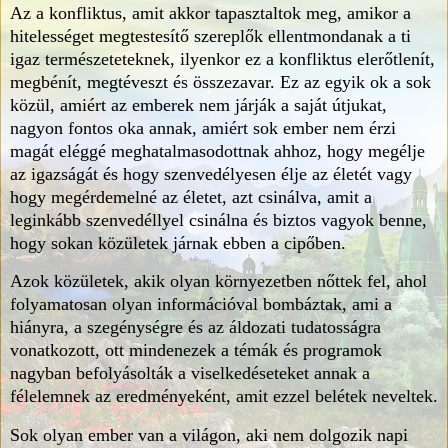
Az a konfliktus, amit akkor tapasztaltok meg, amikor a
hitelességet megtestesítő szereplők ellentmondanak a ti
igaz természeteteknek, ilyenkor ez a konfliktus elerőtlenít,
megbénít, megtéveszt és összezavar. Ez az egyik ok a sok
közül, amiért az emberek nem járják a saját útjukat,
nagyon fontos oka annak, amiért sok ember nem érzi
magát eléggé meghatalmasodottnak ahhoz, hogy megélje
az igazságát és hogy szenvedélyesen élje az életét vagy
hogy megérdemelné az életet, azt csinálva, amit a
leginkább szenvedéllyel csinálna és biztos vagyok benne,
hogy sokan közületek járnak ebben a cipőben.
Azok közületek, akik olyan környezetben nőttek fel, ahol
folyamatosan olyan információval bombáztak, ami a
hiányra, a szegénységre és az áldozati tudatosságra
vonatkozott, ott mindenezek a témák és programok
nagyban befolyásolták a viselkedéseteket annak a
félelemnek az eredményeként, amit ezzel belétek neveltek.
Sok olyan ember van a világon, aki nem dolgozik napi