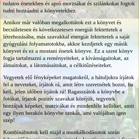
tudatos énetekben és apró morzsákat és szilánkokat fogtok
tudni hozzáadni a könyvetekhez.
Amikor már valóban megalkottátok ezt a könyvet és
becsületesen és következetesen energiát fektettetek a
létrehozásába, más szavakkal energiát fektettetek a saját
gyógyulási folyamatotokba, akkor kezdjetek egy másik
könyvet és ez a mostani énetek könyve. Ez a szent könyv
fogja tartalmazni a reményeiteket, a kívánságaitokat, az
álmaitokat, a látomásaitokat, a célkitűzéseiteket.
Vegyetek elő fényképeket magatokról, a hátuljukra írjátok
fel a neveteket, írjátok rá, amit létre szeretnétek hozni, ha
kell, jelen időben írjátok rá! Ragasszátok a könyvbe a
fotókat, írjatok pozitív szavakat köréjük, tegyetek
hozzájuk képeket, matricákat és mindenféle kelléket, amit
egy ilyen berakós könyvbe szokás, ami valójában igen
szép!
Kombinálnotok kell majd a munkálkodásotok során