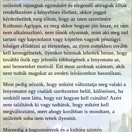
szüleitek rajongtak egymásért és elegendő anyagiak álltak
rendelkezésre a kényelmes élethez, akkor joggal
kérdezhetitek meg tőlem, hogy az isten szerelmére
Kuthumi-Agrippa, ez meg akkor hogyan jön össze, ez rám
nem alkalmazható, nem tűnök olyannak, mint aki meg tud
tartani egy kapcsolatot vagy képtelen vagyok pénzügyi
bőséget előidézni az életemben, az ilyen esetekben tovább
kell keresgélnetek, ilyenkor biztosak lehettek benne, hogy
további ősök egy jelentős többségének a lenyomata az,
ami benneteket motivál. Ezt most azoknak szántam, akik
nem tudták magukat az eredeti leírásomhoz hasonlítani.
Most pedig nézzük, hogy miként változtatja meg valaki a
lenyomatot egy családi szerkezeten belül, különösen, ha
senkitől nem látta, hogy ezt hogyan kell csinálni! Azért
nem találtátok ki vagy tudtátok, hogy miként kell
megváltoztatni, mert ahogy korábban is mondtam, a
szüleitek soha nem tettek ilyesmit.
Márpedig a hagyományok és a kultúra szintén