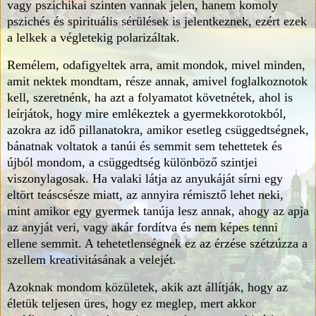
vagy pszichikai szinten vannak jelen, hanem komoly
pszichés és spirituális sérülések is jelentkeznek, ezért ezek
a lelkek a végletekig polarizáltak.
Remélem, odafigyeltek arra, amit mondok, mivel minden,
amit nektek mondtam, része annak, amivel foglalkoznotok
kell, szeretnénk, ha azt a folyamatot követnétek, ahol is
leírjátok, hogy mire emlékeztek a gyermekkorotokból,
azokra az idő pillanatokra, amikor esetleg csüggedtségnek,
bánatnak voltatok a tanúi és semmit sem tehettetek és
újból mondom, a csüggedtség különböző szintjei
viszonylagosak. Ha valaki látja az anyukáját sírni egy
eltört teáscsésze miatt, az annyira rémisztő lehet neki,
mint amikor egy gyermek tanúja lesz annak, ahogy az apja
az anyját veri, vagy akár fordítva és nem képes tenni
ellene semmit. A tehetetlenségnek ez az érzése szétzúzza a
szellem kreativitásának a velejét.
Azoknak mondom közületek, akik azt állítják, hogy az
életük teljesen üres, hogy ez meglep, mert akkor