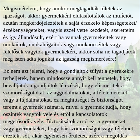
Megismételem, hogy amikor megtagadták tőletek az
igazságot, akkor gyermekként elutasítottátok az intuíciót,
azután megkérdőjeleztétek a saját érzékelő képességeteket/
érzékenységeteket, vagyis ezzel vette kezdetét, szeretteim
és így állandósult, ezért ha vannak gyermekeitek vagy
unokáitok, unokahúgaitok vagy unokaöcséitek vagy
felelősek vagytok gyermekekért, akkor soha ne tagadjátok
meg isten adta jogukat az igazság megismerésére!
Ez nem azt jelenti, hogy a gondjaitok súlyát a gyerekekre
terheljétek, hanem mindössze annyit kell tennetek, hogy
bevalljátok a gondjaitok létezését, hogy elismeritek a
szomorúságotokat, az aggodalmatokat, a félelemeteket
vagy a fájdalmatokat, ez meghittséget és biztonságot
teremt a gyermek számára, mivel a gyermek tudja, hogy
őszinték vagytok vele és ettől a kapcsolatotok
megerősödik vele. Biztosítsátok arról ezt a gyermeket
vagy gyermekeket, hogy bár szomorúságot vagy félelmet
éreztek, sőt, akár egyenesen őrületet, azért a megoldás