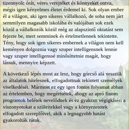
tizennyolc órát, véres verejtéket és könnyeket ontva,
mégis igen kényelmes életet érdemel ki. Sok olyan ember
él a világon, aki igen sikeres vállalkozó, de soha nem járt
semmilyen magasabb iskolába és valójában sok ezek
közül a vállalkozók közül még az alapszintű oktatást sem
fejezte be, mert semminek és értelmetlennek tekintette.
Tény, hogy sok igen sikeres embernek a világon nem kell
keményen dolgoznia vagy szuper intelligensnek lennie
vagy szuper intelligenssé minősíttetnie magát, hogy
lássuk, mennyire képzett.
A következő lépés most az lesz, hogy górcső alá vesszük
az általatok hitelesnek, elfogadottnak tekintett személyek
viselkedését. Mármost ez egy igen fontos folyamat abban
az értelemben, hogy megértsétek, ahogy az apró finom
programok belétek nevelődnek és ez gyakran végigkíséri a
viszonyotokat a szüleitekkel vagy a környezetetek
elfogadott szereplőivel, akik a legnagyobb hatást
gyakorolták rátok.