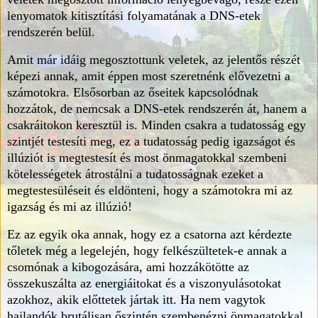
lenyomatok kitisztítási folyamatának a DNS-etek
rendszerén belül.
Amit már idáig megosztottunk veletek, az jelentős részét
képezi annak, amit éppen most szeretnénk elővezetni a
számotokra. Elsősorban az őseitek kapcsolódnak
hozzátok, de nemcsak a DNS-etek rendszerén át, hanem a
csakráitokon keresztül is. Minden csakra a tudatosság egy
szintjét testesíti meg, ez a tudatosság pedig igazságot és
illúziót is megtestesít és most önmagatokkal szembeni
kötelességetek átrostálni a tudatosságnak ezeket a
megtestesüléseit és eldönteni, hogy a számotokra mi az
igazság és mi az illúzió!
Ez az egyik oka annak, hogy ez a csatorna azt kérdezte
tőletek még a legelején, hogy felkészültetek-e annak a
csomónak a kibogozására, ami hozzákötötte az
összekuszálta az energiáitokat és a viszonyulásotokat
azokhoz, akik előttetek jártak itt. Ha nem vagytok
hajlandók brutálisan őszintén szembenézni önmagatokkal,