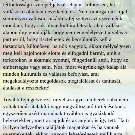
létfontosságú szerepet játszik ebben, különösen, ha
vallásos családban nevelkedtetek. Nem mutogatunk ujjal
semmilyen vallásra, inkább kifejezetten azt szeretnénk
mondani, hogy sok olyan kultúra létezik, ahol vallásos
alapon úgy gondolják, hogy nem engedélyezett a válás a
partnertől, hogy tisztelnetek és becsülnötök kell a
társatokat, különösen, ha nők vagytok, akkor mélységesen
meg kell hajolnotok előtte és elfogadni bármit, amit a
torkotokon le akarnak nyomni, függetlenül attól, hogy az
emberséges vagy sem. Nos, most vegyünk egy kalap alá
minden kulturális és vallásos befolyást, ami
megakadályozta megoldások megtalálását és tanítását,
átadását a részetekre!
Tovább fejtegetve ezt, mivel az egyes emberek soha nem
voltak tanúi átalakító vagy megváltoztató történéseknek,
egyszerűen azért maradnak továbbra is gyalázkodó
helyzetekben, mert az apjuk és az anyjuk is így tett. Ha ti
is ilyen helyzetben találjátok magatokat és ha vannak
gyermekeitek, akkor ragyogó lehetőségetek nyílik arra,