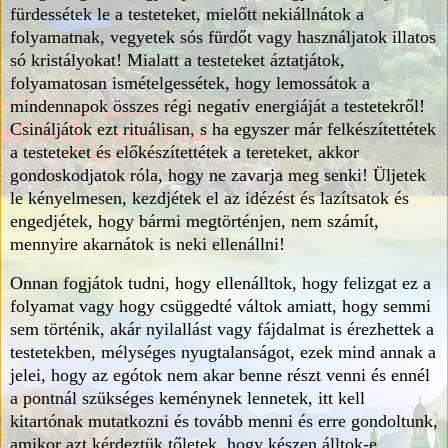
fürdessétek le a testeteket, mielőtt nekiállnátok a
folyamatnak, vegyetek sós fürdőt vagy használjatok illatos
só kristályokat! Mialatt a testeteket áztatjátok,
folyamatosan ismételgessétek, hogy lemossátok a
mindennapok összes régi negatív energiáját a testetekről!
Csináljátok ezt rituálisan, s ha egyszer már felkészítettétek
a testeteket és előkészítettétek a tereteket, akkor
gondoskodjatok róla, hogy ne zavarja meg senki! Üljetek
le kényelmesen, kezdjétek el az idézést és lazítsatok és
engedjétek, hogy bármi megtörténjen, nem számít,
mennyire akarnátok is neki ellenállni!
Onnan fogjátok tudni, hogy ellenálltok, hogy felizgat ez a
folyamat vagy hogy csüggedté váltok amiatt, hogy semmi
sem történik, akár nyilallást vagy fájdalmat is érezhettek a
testetekben, mélységes nyugtalanságot, ezek mind annak a
jelei, hogy az egótok nem akar benne részt venni és ennél
a pontnál szükséges keménynek lennetek, itt kell
kitartónak mutatkozni és tovább menni és erre gondoltunk,
amikor azt kérdeztük tőletek, hogy készen álltok-e