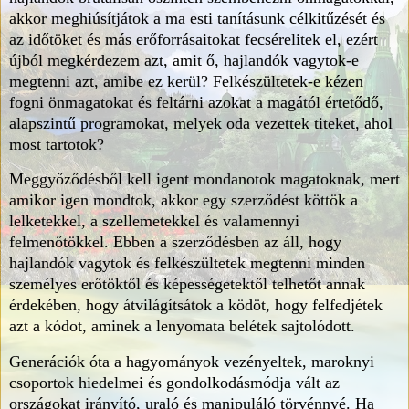
akkor meghiúsítjátok a ma esti tanításunk célkitűzését és
az időtöket és más erőforrásaitokat fecsérelitek el, ezért
újból megkérdezem azt, amit ő, hajlandók vagytok-e
megtenni azt, amibe ez kerül? Felkészültetek-e kézen
fogni önmagatokat és feltárni azokat a magától értetődő,
alapszintű programokat, melyek oda vezettek titeket, ahol
most tartotok?
Meggyőződésből kell igent mondanotok magatoknak, mert
amikor igen mondtok, akkor egy szerződést köttök a
lelketekkel, a szellemetekkel és valamennyi
felmenőtökkel. Ebben a szerződésben az áll, hogy
hajlandók vagytok és felkészültetek megtenni minden
személyes erőtöktől és képességetektől telhetőt annak
érdekében, hogy átvilágítsátok a ködöt, hogy felfedjétek
azt a kódot, aminek a lenyomata belétek sajtolódott.
Generációk óta a hagyományok vezényeltek, maroknyi
csoportok hiedelmei és gondolkodásmódja vált az
országokat irányító, uraló és manipuláló törvénnyé. Ha