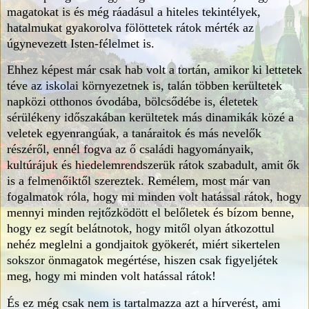
magatokat is és még ráadásul a hiteles tekintélyek,
hatalmukat gyakorolva fölöttetek rátok mérték az
úgynevezett Isten-félelmet is.
Ehhez képest már csak hab volt a tortán, amikor ki lettetek
téve az iskolai környezetnek is, talán többen kerültetek
napközi otthonos óvodába, bölcsődébe is, életetek
sérülékeny időszakában kerültetek más dinamikák közé a
veletek egyenrangúak, a tanáraitok és más nevelők
részéről, ennél fogva az ő családi hagyományaik,
kultúrájuk és hiedelemrendszerük rátok szabadult, amit ők
is a felmenőiktől szereztek. Remélem, most már van
fogalmatok róla, hogy mi minden volt hatással rátok, hogy
mennyi minden rejtőzködött el belőletek és bízom benne,
hogy ez segít belátnotok, hogy mitől olyan átkozottul
nehéz meglelni a gondjaitok gyökerét, miért sikertelen
sokszor önmagatok megértése, hiszen csak figyeljétek
meg, hogy mi minden volt hatással rátok!
És ez még csak nem is tartalmazza azt a hírverést, ami