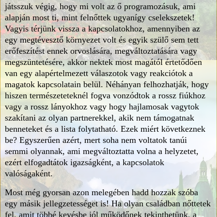
játsszuk végig, hogy mi volt az ő programozásuk, ami
alapján most ti, mint felnőttek ugyanígy cselekszetek!
Vagyis térjünk vissza a kapcsolatokhoz, amennyiben az
egy megtévesztő környezet volt és egyik szülő sem tett
erőfeszítést ennek orvoslására, megváltoztatására vagy
megszüntetésére, akkor nektek most magától értetődően
van egy alapértelmezett válaszotok vagy reakciótok a
magatok kapcsolatain belül. Néhányan felhozhatják, hogy
hiszen természeteteknél fogva vonzódtok a rossz fiúkhoz
vagy a rossz lányokhoz vagy hogy hajlamosak vagytok
szakítani az olyan partnerekkel, akik nem támogatnak
benneteket és a lista folytatható. Ezek miért következnek
be? Egyszerűen azért, mert soha nem voltatok tanúi
semmi olyannak, ami megváltoztatta volna a helyzetet,
ezért elfogadtátok igazságként, a kapcsolatok
valóságaként.
Most még gyorsan azon melegében hadd hozzak szóba
egy másik jellegzetességet is! Ha olyan családban nőttetek
fel, amit többé kevésbe jól működőnek tekinthetünk, a