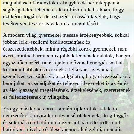
megtalálásán fáradoztok és hogyha ők bármiképpen a
segítségetekre lehetnek, akkor bízniuk kell abban, hogy
ezt kérni fogjátok, de azt azért tudassátok velük, hogy
tevékenyen tesztek is valamit a megoldásért.
A modern világ gyermekei messze érzékenyebbek, sokkal
jobban lelki-szellemi beállítottságúak és
összeszedettebbek, mint a régebbi korok gyermekei, nem
azért, mintha bármiben is jobbak lennének nálatok, hanem
egyszerűen azért, mert a jelen idővonal energiái sokkal
kifinomultabbak és ezeknek a lelkeknek is vannak
személyes szerződéseik a szolgálatra, hogy elvezessék sok
barátjukat, a családjukat és teljesen idegeneket is az én és
az élet igazságai megélésének, érzékelésének, szeretetének
és felfedezésének új világaiba.
Ez egy másik oka annak, amiért új korotok fiatalabb
nemzedékei annyira komolyan sérülékenyek, drog függők
és sok más romboló minta ezért jobban elterjedt, mint
bármikor, mivel a sérülések nemcsak érzelmi, mentális