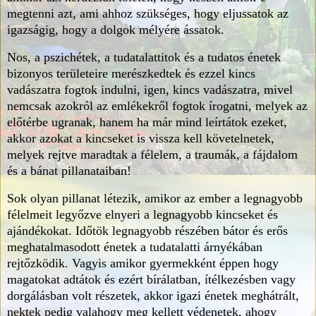
megtenni azt, ami ahhoz szükséges, hogy eljussatok az
igazságig, hogy a dolgok mélyére ássatok.
Nos, a pszichétek, a tudatalattitok és a tudatos énetek
bizonyos területeire merészkedtek és ezzel kincs
vadászatra fogtok indulni, igen, kincs vadászatra, mivel
nemcsak azokról az emlékekről fogtok írogatni, melyek az
előtérbe ugranak, hanem ha már mind leírtátok ezeket,
akkor azokat a kincseket is vissza kell követelnetek,
melyek rejtve maradtak a félelem, a traumák, a fájdalom
és a bánat pillanataiban!
Sok olyan pillanat létezik, amikor az ember a legnagyobb
félelmeit legyőzve elnyeri a legnagyobb kincseket és
ajándékokat. Időtök legnagyobb részében bátor és erős
meghatalmasodott énetek a tudatalatti árnyékában
rejtőzködik. Vagyis amikor gyermekként éppen hogy
magatokat adtátok és ezért bírálatban, ítélkezésben vagy
dorgálásban volt részetek, akkor igazi énetek meghátrált,
nektek pedig valahogy meg kellett védenetek, ahogy