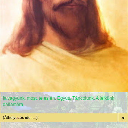
Itt vagyunk, most, te és én. Együtt. Táncolunk. A lelkünk
dallamára.
▼