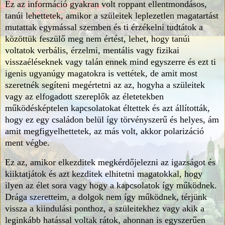
Ez az információ gyakran volt roppant ellentmondásos,
tanúi lehettetek, amikor a szüleitek leplezetlen magatartást
mutattak egymással szemben és ti érzékelni tudtátok a
közöttük feszülő meg nem értést, lehet, hogy tanúi
voltatok verbális, érzelmi, mentális vagy fizikai
visszaéléseknek vagy talán ennek mind egyszerre és ezt ti
igenis ugyanúgy magatokra is vettétek, de amit most
szeretnék segíteni megértetni az az, hogyha a szüleitek
vagy az elfogadott szereplők az életetekben
működésképtelen kapcsolatokat éltettek és azt állították,
hogy ez egy családon belül így törvényszerű és helyes, ám
amit megfigyelhettetek, az más volt, akkor polarizáció
ment végbe.
Ez az, amikor elkezditek megkérdőjelezni az igazságot és
kiiktatjátok és azt kezditek elhitetni magatokkal, hogy
ilyen az élet sora vagy hogy a kapcsolatok így működnek.
Drága szeretteim, a dolgok nem így működnek, térjünk
vissza a kiindulási ponthoz, a szüleitekhez vagy akik a
leginkább hatással voltak rátok, ahonnan is egyszerűen