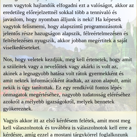
nem vagytok hajlandók elfogadni ezt a valóságot, akkor az
eredetileg előrejelzettnél sokkal több a tennivaló és
javaslom, hogy nyomban álljunk is neki! Ha képesek
vagytok felismerni, hogy alapszintű programozásotok
jelentős része hazugságon alapszik, félreértelmezésen és
feltételezésen nyugszik, akkor jobban megértitek a saját
viselkedéseteket.
Nos, hogy veletek kezdjük, meg kell értenetek, hogy amit
a szüleitek vagy a nevelőitek vagy akárki is volt az,
akinek a legnagyobb hatása volt rátok gyermekként és
amit nektek információként átadtak, az azon alapult, amit
nekik is úgy tanítottak. Ez egy rendkívül fontos lépés
önmagatok megértéséhez, nagyobb tudatosság eléréséhez
azokról a mélyebb igazságokról, melyek bennetek
gyökereznek.
Vagyis akkor itt az első kérdésem felétek, amit most meg
kell válaszolnotok és továbbra is válaszolnotok kell erre a
kérdésre, amíg ezzel a mostani tárgykörrel foglalkozunk