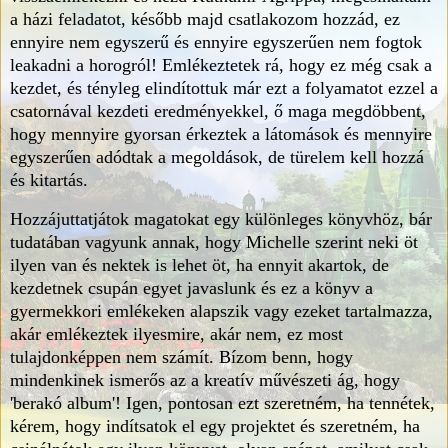
a házi feladatot, később majd csatlakozom hozzád, ez
ennyire nem egyszerű és ennyire egyszerűen nem fogtok
leakadni a horogról! Emlékeztetek rá, hogy ez még csak a
kezdet, és tényleg elindítottuk már ezt a folyamatot ezzel a
csatornával kezdeti eredményekkel, ő maga megdöbbent,
hogy mennyire gyorsan érkeztek a látomások és mennyire
egyszerűen adódtak a megoldások, de türelem kell hozzá
és kitartás.
Hozzájuttatjátok magatokat egy különleges könyvhöz, bár
tudatában vagyunk annak, hogy Michelle szerint neki öt
ilyen van és nektek is lehet öt, ha ennyit akartok, de
kezdetnek csupán egyet javaslunk és ez a könyv a
gyermekkori emlékeken alapszik vagy ezeket tartalmazza,
akár emlékeztek ilyesmire, akár nem, ez most
tulajdonképpen nem számít. Bízom benn, hogy
mindenkinek ismerős az a kreatív művészeti ág, hogy
'berakó album'! Igen, pontosan ezt szeretném, ha tennétek,
kérem, hogy indítsatok el egy projektet és szeretném, ha