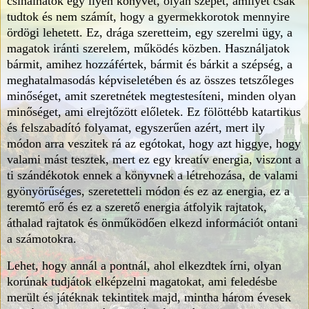
csinálnátok egy ilyen könyvet, olyan szépet, amilyet csak
tudtok és nem számít, hogy a gyermekkorotok mennyire
ördögi lehetett. Ez, drága szeretteim, egy szerelmi ügy, a
magatok iránti szerelem, működés közben. Használjatok
bármit, amihez hozzáfértek, bármit és bárkit a szépség, a
meghatalmasodás képviseletében és az összes tetszőleges
minőséget, amit szeretnétek megtestesíteni, minden olyan
minőséget, ami elrejtőzött előletek. Ez fölöttébb katartikus
és felszabadító folyamat, egyszerűen azért, mert ily
módon arra veszitek rá az egótokat, hogy azt higgye, hogy
valami mást tesztek, mert ez egy kreatív energia, viszont a
ti szándékotok ennek a könyvnek a létrehozása, de valami
gyönyörűséges, szeretetteli módon és ez az energia, ez a
teremtő erő és ez a szerető energia átfolyik rajtatok,
áthalad rajtatok és önműködően elkezd információt ontani
a számotokra.
Lehet, hogy annál a pontnál, ahol elkezdtek írni, olyan
korúnak tudjátok elképzelni magatokat, ami feledésbe
merült és játéknak tekintitek majd, mintha három évesek