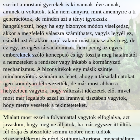
szerint a mostani gyerekek is ki vannak téve annak,
aminek ti voltatok, talán nem annyira, mint amennyire a ti
generációtok, de minden azt a tényt igyekszik
hangsúlyozni, hogy ha egy bizonyos módon viselkedsz,
akkor a megfelelő válaszra számíthatsz, vagyis legyél ez,
csináld azt és akkor majd valami mást tapasztalsz meg, de
ez egy, az egész társadalomnak, nem pedig az egyes
embereknek szóló koncepció és így fosztja meg hatalmától
a nemzeteket a rendszer vagy inkább a kormányzati
mechanizmus. A bizonyítékok egy másik szintje
mindannyiótok számára az lehet, ahogy a társadalmatokat
igen komolyan félrevezették, de már most abban a
helyzetben vagytok, hogy változást idézzetek elő, mivel
most már legalább azzal az iránnyal tisztában vagytok,
hogy merre vessétek a tekinteteteket.
Mialatt most ezzel a folyamattal vagytok elfoglalva, azt
javaslom, hogy meg ne álljatok, ha már egyszer itt ültök
fél órája és abszolúte semmi többre nem tudtok
visszaemlékezni és nézd Kuthumi-Agrippa, megcsináltam