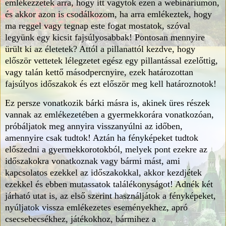
emlékezzetek arra, hogy itt vagytok ezen a webináriumon,
és akkor azon is csodálkozom, ha arra emlékeztek, hogy
ma reggel vagy tegnap este fogat mostatok, szóval
legyünk egy kicsit fajsúlyosabbak! Pontosan mennyire
ürült ki az életetek? Attól a pillanattól kezdve, hogy
először vettetek lélegzetet egész egy pillantással ezelőttig,
vagy talán kettő másodpercnyire, ezek határozottan
fajsúlyos időszakok és ezt először meg kell határoznotok!
Ez persze vonatkozik bárki másra is, akinek üres részek
vannak az emlékezetében a gyermekkorára vonatkozóan,
próbáljatok meg annyira visszanyúlni az időben,
amennyire csak tudtok! Aztán ha fényképeket tudtok
előszedni a gyermekkorotokból, melyek pont ezekre az
időszakokra vonatkoznak vagy bármi mást, ami
kapcsolatos ezekkel az időszakokkal, akkor kezdjétek
ezekkel és ebben mutassatok találékonyságot! Adnék két
járható utat is, az első szerint használjátok a fényképeket,
nyúljatok vissza emlékezetes eseményekhez, apró
csecsebecsékhez, játékokhoz, bármihez a