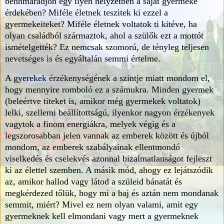
bennmaradjon egy ilyen helyzetben a saját gyermeke
érdekében? Miféle életnek teszitek ki ezzel a
gyermekeiteket? Miféle életnek voltatok ti kitéve, ha
olyan családból származtok, ahol a szülők ezt a mottót
ismételgették? Ez nemcsak szomorú, de tényleg teljesen
nevetséges is és egyáltalán semmi értelme.
A gyerekek érzékenységének a szintje miatt mondom el,
hogy mennyire romboló ez a számukra. Minden gyermek
(beleértve titeket is, amikor még gyermekek voltatok)
lelki, szellemi beállítottságú, ilyenkor nagyon érzékenyek
vagytok a finom energiákra, melyek végig és a
legszorosabban jelen vannak az emberek között és újból
mondom, az emberek szabályainak ellentmondó
viselkedés és cselekvés azonnal bizalmatlanságot fejleszt
ki az élettel szemben. A másik mód, ahogy ez lejátszódik
az, amikor hallod vagy látod a szüleid bánatát és
megkérdezed tőlük, hogy mi a baj és aztán nem mondanak
semmit, miért? Mivel ez nem olyan valami, amit egy
gyermeknek kell elmondani vagy mert a gyermeknek