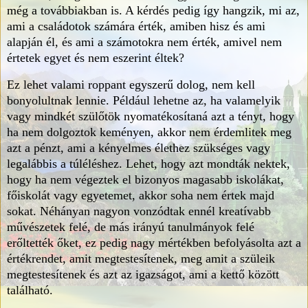
még a továbbiakban is. A kérdés pedig így hangzik, mi az,
ami a családotok számára érték, amiben hisz és ami
alapján él, és ami a számotokra nem érték, amivel nem
értetek egyet és nem eszerint éltek?
Ez lehet valami roppant egyszerű dolog, nem kell
bonyolultnak lennie. Például lehetne az, ha valamelyik
vagy mindkét szülőtök nyomatékosítaná azt a tényt, hogy
ha nem dolgoztok keményen, akkor nem érdemlitek meg
azt a pénzt, ami a kényelmes élethez szükséges vagy
legalábbis a túléléshez. Lehet, hogy azt mondták nektek,
hogy ha nem végeztek el bizonyos magasabb iskolákat,
főiskolát vagy egyetemet, akkor soha nem értek majd
sokat. Néhányan nagyon vonzódtak ennél kreatívabb
művészetek felé, de más irányú tanulmányok felé
erőltették őket, ez pedig nagy mértékben befolyásolta azt a
értékrendet, amit megtestesítenek, meg amit a szüleik
megtestesítenek és azt az igazságot, ami a kettő között
található.