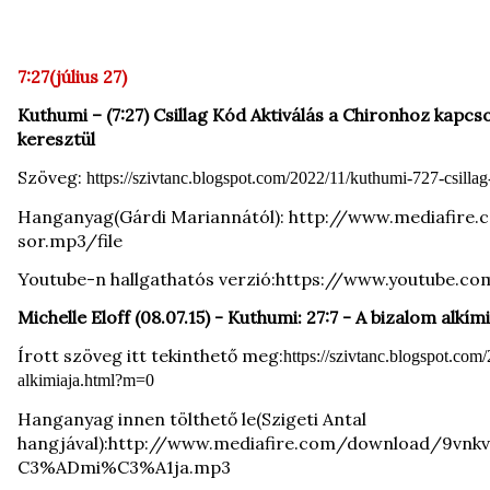
7:27(július 27)
Kuthumi – (7:27) Csillag Kód Aktiválás a Chironhoz kapcs
keresztül
Szöveg:
https://szivtanc.blogspot.com/2022/11/kuthumi-727-csilla
Hanganyag(Gárdi Mariannától):
http://www.mediafire.
sor.mp3/file
Youtube-n hallgathatós verzió:
https://www.youtube.co
Michelle Eloff (08.07.15) - Kuthumi: 27:7 - A bizalom alkím
Írott szöveg itt tekinthető meg:
https://szivtanc.blogspot.co
alkimiaja.html?m=0
Hanganyag innen tölthető le(Szigeti Antal
hangjával):
http://www.mediafire.com/download/9vnkv
C3%ADmi%C3%A1ja.mp3