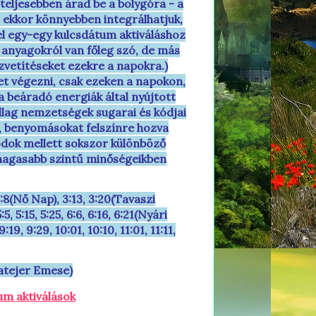
teljesebben árad be a bolygóra - a
- ekkor könnyebben integrálhatjuk,
kkel egy-egy kulcsdátum aktiváláshoz
anyagokról van főleg szó, de más
zvetítéseket ezekre a napokra.)
t végezni, csak ezeken a napokon,
 beáradó energiák által nyújtott
llag nemzetségek sugarai és kódjai
, benyomásokat felszínre hozva
kódok mellett sokszor különböző
is magasabb szintű minőségeikben
, 3:8(Nő Nap), 3:13, 3:20(Tavaszi
, 5:15, 5:25, 6:6, 6:16, 6:21(Nyári
9:19, 9:29, 10:01, 10:10, 11:01, 11:11,
atejer Emese)
um aktiválások