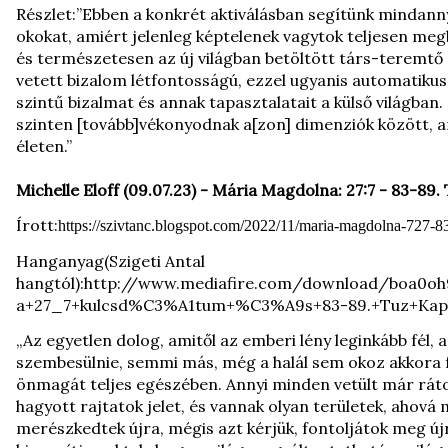
Részlet:”Ebben a konkrét aktiválásban segítünk mindann
okokat, amiért jelenleg képtelenek vagytok teljesen meg
és természetesen az új világban betöltött társ-teremt
vetett bizalom létfontosságú, ezzel ugyanis automatiku
szintű bizalmat és annak tapasztalatait a külső világban. E
szinten [tovább]vékonyodnak a[zon] dimenziók között, am
életen.”
Michelle Eloff (09.07.23) - Mária Magdolna: 27:7 - 83-89
Írott:
https://szivtanc.blogspot.com/2022/11/maria-magdolna-727-
Hanganyag(Szigeti Antal
hangtól):
http://www.mediafire.com/download/boa0o
a+27_7+kulcsd%C3%A1tum+%C3%A9s+83-89.+Tuz+Kapu
„Az egyetlen dolog, amitől az emberi lény leginkább fél, a
szembesülnie, semmi más, még a halál sem okoz akkora 
önmagát teljes egészében. Annyi minden vetült már ráto
hagyott rajtatok jelet, és vannak olyan területek, ahov
merészkedtek újra, mégis azt kérjük, fontoljátok meg új