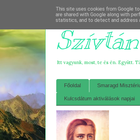
This site uses cookies from Google to 
are shared with Google along with per
statistics, and to detect and address 
Szívtán
Itt vagyunk, most, te és én. Együtt. T
Főoldal
Smaragd Misztériu
Kulcsdátum aktiválások napjai