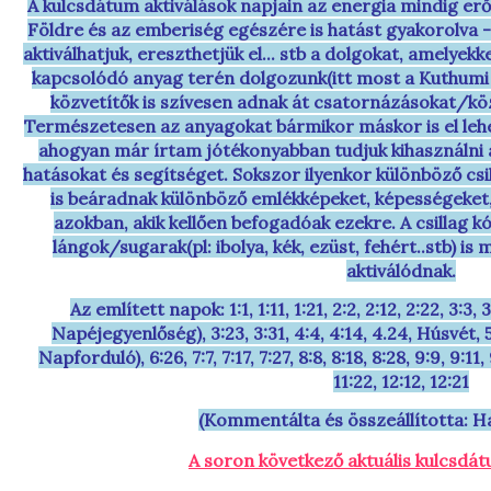
A kulcsdátum aktiválások napjain az energia mindig erő
Földre és az emberiség egészére is hatást gyakorolva 
aktiválhatjuk, ereszthetjük el... stb a dolgokat, amelye
kapcsolódó anyag terén dolgozunk(itt most a Kuthumi 
közvetítők is szívesen adnak át csatornázásokat/kö
Természetesen az anyagokat bármikor máskor is el lehe
ahogyan már írtam jótékonyabban tudjuk kihasználni a
hatásokat és segítséget. Sokszor ilyenkor különböző csi
is beáradnak különböző emlékképeket, képességeket
azokban, akik kellően befogadóak ezekre. A csillag 
lángok/sugarak(pl: ibolya, kék, ezüst, fehért..stb) 
aktiválódnak.
Az említett napok: 1:1, 1:11, 1:21, 2:2, 2:12, 2:22, 3:3
Napéjegyenlőség), 3:23, 3:31, 4:4, 4:14, 4.24, Húsvét, 5:5
Napforduló), 6:26, 7:7, 7:17, 7:27, 8:8, 8:18, 8:28, 9:9, 9:11, 
11:22, 12:12, 12:21
(Kommentálta és összeállította: H
A soron következő aktuális kulcsdát