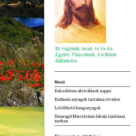
Itt vagyunk, most, te és én.
Együtt. Táncolunk. A lelkünk
dallamára.
Menü
Kulcsdátum aktiválások napjai
Kuthumi anyagok tartalma röviden
Letölthető hanganyagok
Smaragd Misztèrium Iskola tanìtásai
sorban