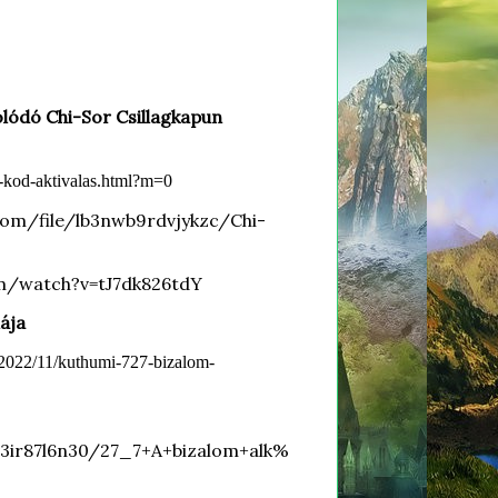
olódó Chi-Sor Csillagkapun
g-kod-aktivalas.html?m=0
com/file/lb3nwb9rdvjykzc/Chi-
m/watch?v=tJ7dk826tdY
iája
m/2022/11/kuthumi-727-bizalom-
3ir87l6n30/27_7+A+bizalom+alk%