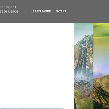
user-agent
erate usage
LEARN MORE
GOT IT