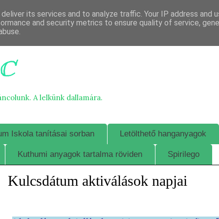
deliver its services and to analyze traffic. Your IP address and 
formance and security metrics to ensure quality of service, gen
abuse.
c
áncolunk. A lelkünk dallamára.
m Iskola tanításai sorban
Letölthető hanganyagok
Kuthumi anyagok tartalma röviden
Spirilego
Kulcsdátum aktiválások napjai