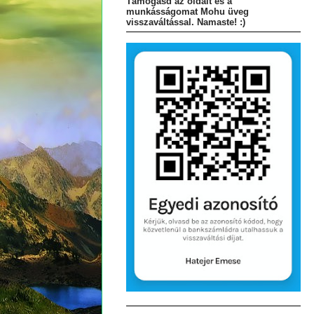
Támogasd az oldalt és a
munkásságomat Mohu üveg
visszaváltással. Namaste! :)