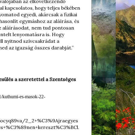
t valójában az elkövetkezendő
l kapcsolatos, hogy teljes békében
matod egyedi, akárcsak a fizikai
asonlít egymáshoz az aláírása, és
az aláírásodat, nem tud pontosan
entelt lenyomatásra is. Hogy
l nyitnod szívcsakrádat a
ed az igazság összes darabját.”
yesülés a szeretettel a Szentséges
11/kuthumi-es-masok-22-
pfocyq89va/2_2+%C3%9Ajraegyes
es+%C3%89nen+kereszt%C3%BCl.