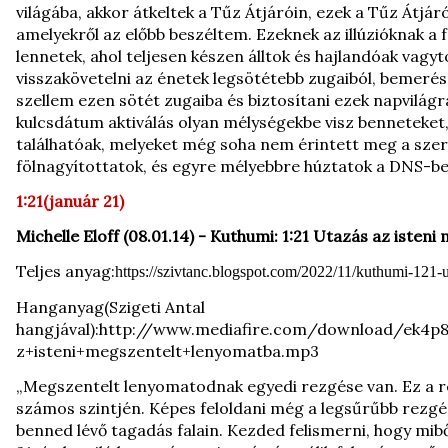
világába, akkor átkeltek a Tűz Átjáróin, ezek a Tűz Átjárók
amelyekről az előbb beszéltem. Ezeknek az illúzióknak a 
lennetek, ahol teljesen készen álltok és hajlandóak vagy
visszakövetelni az énetek legsötétebb zugaiból, bemerészk
szellem ezen sötét zugaiba és biztosítani ezek napvilágr
kulcsdátum aktiválás olyan mélységekbe visz benneteket,
találhatóak, melyeket még soha nem érintett meg a szer
fölnagyítottatok, és egyre mélyebbre húztatok a DNS-be
1:21(január 21)
Michelle Eloff (08.01.14) - Kuthumi: 1:21 Utazás az iste
Teljes anyag:
https://szivtanc.blogspot.com/2022/11/kuthumi-121-
Hanganyag(Szigeti Antal
hangjával):
http://www.mediafire.com/download/ek4p
z+isteni+megszentelt+lenyomatba.mp3
„Megszentelt lenyomatodnak egyedi rezgése van. Ez a r
számos szintjén. Képes feloldani még a legsűrűbb rezgésű
benned lévő tagadás falain. Kezded felismerni, hogy miből