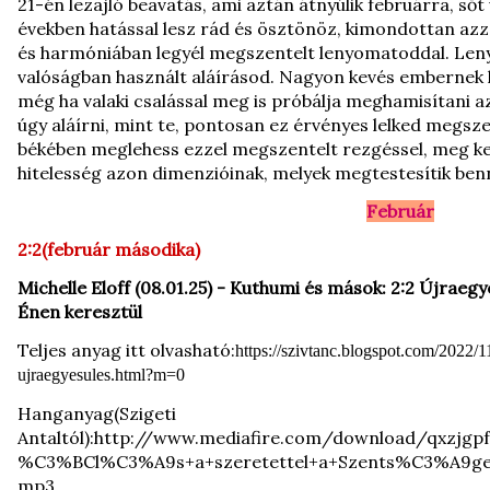
21-én lezajló beavatás, ami aztán átnyúlik februárra, ső
években hatással lesz rád és ösztönöz, kimondottan azza
és harmóniában legyél megszentelt lenyomatoddal. Lenyo
valóságban használt aláírásod. Nagyon kevés embernek h
még ha valaki csalással meg is próbálja meghamisítani 
úgy aláírni, mint te, pontosan ez érvényes lelked megsz
békében meglehess ezzel megszentelt rezgéssel, meg kel
hitelesség azon dimenzióinak, melyek megtestesítik benn
Február
2:2(február másodika)
Michelle Eloff (08.01.25) - Kuthumi és mások: 2:2 Újraeg
Énen keresztül
Teljes anyag itt olvasható:
https://szivtanc.blogspot.com/2022/
ujraegyesules.html?m=0
Hanganyag(Szigeti
Antaltól):
http://www.mediafire.com/download/qxzjg
%C3%BCl%C3%A9s+a+szeretettel+a+Szents%C3%A9g
mp3