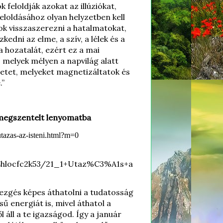
 feloldják azokat az illúziókat,
feloldásához olyan helyzetben kell
tok visszaszerezni a hatalmatokat,
edni az elme, a szív, a lélek és a
a hozatalát, ezért ez a mai
 melyek mélyen a napvilág alatt
etet, melyeket magnetizáltatok és
.”
ni megszentelt lenyomatba
utazas-az-isteni.html?m=0
8hlocfc2k53/21_1+Utaz%C3%A1s+a
ezgés képes áthatolni a tudatosság
 energiát is, mivel áthatol a
 áll a te igazságod. Így a január