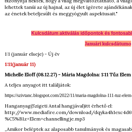
bizonyítja nektek, hogy a világ megváltoztatható, a világot
lehettek tanúi az új hajnal, az új élet ígérete ajándékána
az énetek beteljesült és meggyógyult aspektusait."
Kulcsdátum aktiválás időpontok és fontosab
Januári kulcsdátumo
1:1 (január elseje) - Új év
1:11(január 11)
Michelle Eloff (08.12.27) - Mária Magdolna: 1:11 Tűz Elem
A teljes anyagot itt találjátok:
https://szivtanc.blogspot.com/2022/11/maria-magdolna-111-tuz-ele
Hanganyag(Szigeti Antal hangjával)itt érhető el:
http://www.mediafire.com/download/dqyka4h1exc4
%C5%B1z+Elem+channellingje.mp3
„Amikor beléptek az alaposabb tanulmányok és magasabb 