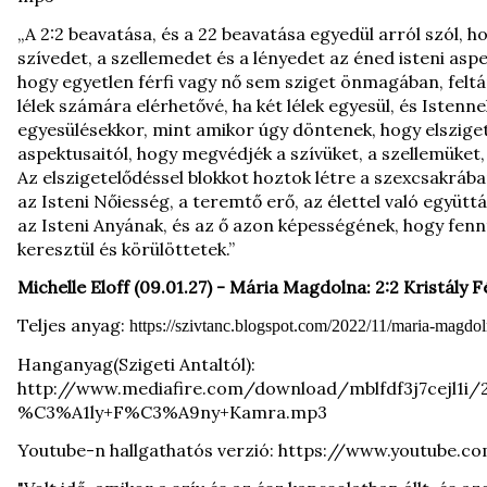
„A 2:2 beavatása, és a 22 beavatása egyedül arról szól, h
szívedet, a szellemedet és a lényedet az éned isteni aspek
hogy egyetlen férfi vagy nő sem sziget önmagában, feltáru
lélek számára elérhetővé, ha két lélek egyesül, és Istennel
egyesülésekkor, mint amikor úgy döntenek, hogy elszige
aspektusaitól, hogy megvédjék a szívüket, a szellemüket, a
Az elszigetelődéssel blokkot hoztok létre a szexcsakrába
az Isteni Nőiesség, a teremtő erő, az élettel való együt
az Isteni Anyának, és az ő azon képességének, hogy fenn
keresztül és körülöttetek.”
Michelle Eloff (09.01.27) - Mária Magdolna: 2:2 Kristály
Teljes anyag:
https://szivtanc.blogspot.com/2022/11/maria-magdo
Hanganyag(Szigeti Antaltól):
http://www.mediafire.com/download/mblfdf3j7cejl1
%C3%A1ly+F%C3%A9ny+Kamra.mp3
Youtube-n hallgathatós verzió:
https://www.youtube.c