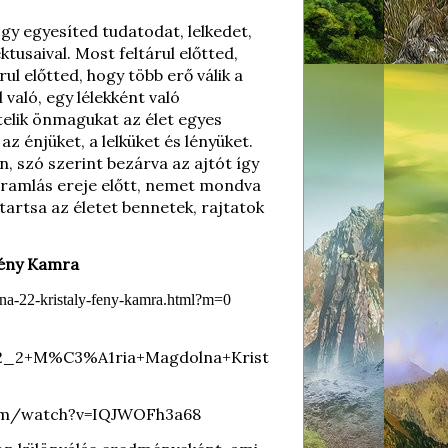
ogy egyesíted tudatodat, lelkedet,
tusaival. Most feltárul előtted,
l előtted, hogy több erő válik a
 való, egy lélekként való
telik önmagukat az élet egyes
z énjüket, a lelküket és lényüket.
n, szó szerint bezárva az ajtót így
táramlás ereje előtt, nemet mondva
tartsa az életet bennetek, rajtatok
 Fény Kamra
lna-22-kristaly-feny-kamra.html?m=0
i/2_2+M%C3%A1ria+Magdolna+Krist
om/watch?v=IQJWOFh3a68