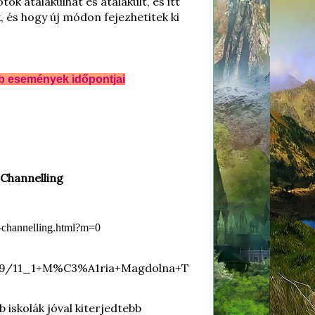
ok átalakulhat és átalakult, és itt
k, és hogy új módon fejezhetitek ki
b események időpontjai
 Channelling
m-channelling.html?m=0
d69/11_1+M%C3%A1ria+Magdolna+T
iskolák jóval kiterjedtebb