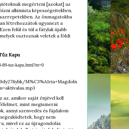
yiótoknak megérteni [azokat] az
bízni alkimista képességeitekben,
ő szerepetekben. Az önmagatokba
san létrehozzátok ugyanezt a
zen felül és túl a fátylak újabb
elyek osztoznak veletek a földi
. Tűz Kapu
83-89-tuz-kapu.html?m=0
h9dy278ybk/M%C3%A1ria+Magdoln
+aktivalas.mp3
z az, amikor saját énjével kell
félelmet, mint megismerni
k, annyi szenvedés és fájdalom
á megesküdtetek, hogy nem
ra, mivel ez az újragondolás