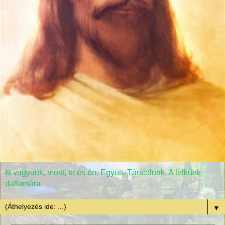
Itt vagyunk, most, te és én. Együtt. Táncolunk. A lelkünk
dallamára.
▼