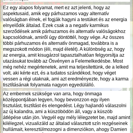
Ez egy alapos folyamat, mert ez azt jelenti, hogy az
aspektusaid, amik egy párhuzamos vagy alternatív
valóságban élnek, el fogják hagyni a testüket és az energia
elnyelődik általad. Ezek csak a a negatív karmikus
szerződések amik párhuzamos és alternatív valóságokhoz
kapcsolódnak, amiről úgy döntöttél, hogy vége. Az összes
többi párhuzamos és alternatív önmagad, továbbra is a
megszokott módon (éli, majd életét). A különbség az, hogy
az energia, amit kisugárzol tapasztalhatóan felgyorsítja az
utazásukat tovább az Ösvényen a Felemelkedésbe. Most
még nehéz megértenetek, amit ma teljesítettünk, de a lelked
volt, aki kérte ezt, és a tudatos szándékod, hogy véget
vessen a régi utaknak, ami azt eredményezte, hogy a karma
tisztításának folyamata nagyon egyedülálló.
Az embernek szüksége van arra, hogy önmaga
középpontjában legyen, hogy bevonzzon egy ilyen
tisztulást, tisztítást és elengedést. Légy hajlandó válaszolni
az új kalandra, ami a küszöbödön áll, vagy a küszöb
átlépése után jön. Vegyél egy mély lélegzetet be, majd amint
kilélegzel, vizualizáld az általad választott szín rezgéseinek
hullámait, keresztülmozogni a dimenziókon, ahogy Damien