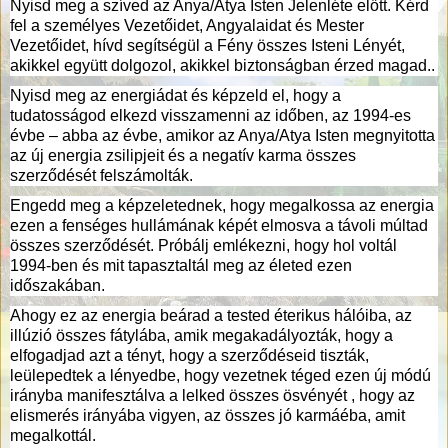
Nyisd meg a szíved az Anya/Atya Isten Jelenléte előtt. Kérd
fel a személyes Vezetőidet, Angyalaidat és Mester
Vezetőidet, hívd segítségül a Fény összes Isteni Lényét,
akikkel együtt dolgozol, akikkel biztonságban érzed magad..
Nyisd meg az energiádat és képzeld el, hogy a
tudatosságod elkezd visszamenni az időben, az 1994-es
évbe – abba az évbe, amikor az Anya/Atya Isten megnyitotta
az új energia zsilipjeit és a negatív karma összes
szerződését felszámolták.
Engedd meg a képzeletednek, hogy megalkossa az energia
ezen a fenséges hullámának képét elmosva a távoli múltad
összes szerződését. Próbálj emlékezni, hogy hol voltál
1994-ben és mit tapasztaltál meg az életed ezen
időszakában.
Ahogy ez az energia beárad a tested éterikus hálóiba, az
illúzió összes fátylába, amik megakadályozták, hogy a
elfogadjad azt a tényt, hogy a szerződéseid tiszták,
leülepedtek a lényedbe, hogy vezetnek téged ezen új módú
irányba manifesztálva a lelked összes ösvényét , hogy az
elismerés irányába vigyen, az összes jó karmáéba, amit
megalkottál.