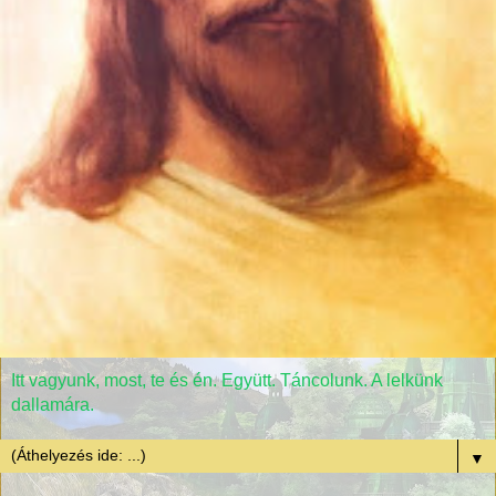
Itt vagyunk, most, te és én. Együtt. Táncolunk. A lelkünk
dallamára.
▼