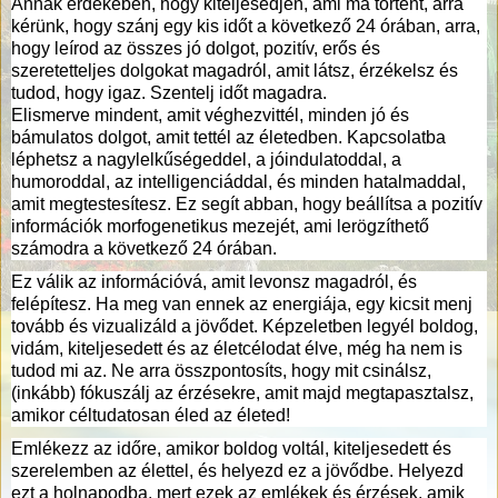
Annak érdekében, hogy kiteljesedjen, ami ma történt, arra
kérünk, hogy szánj egy kis időt a következő 24 órában, arra,
hogy leírod az összes jó dolgot, pozitív, erős és
szeretetteljes dolgokat magadról, amit látsz, érzékelsz és
tudod, hogy igaz. Szentelj időt magadra.
Elismerve mindent, amit véghezvittél, minden jó és
bámulatos dolgot, amit tettél az életedben. Kapcsolatba
léphetsz a nagylelkűségeddel, a jóindulatoddal, a
humoroddal, az intelligenciáddal, és minden hatalmaddal,
amit megtestesítesz. Ez segít abban, hogy beállítsa a pozitív
információk morfogenetikus mezejét, ami lerögzíthető
számodra a következő 24 órában.
Ez válik az információvá, amit levonsz magadról, és
felépítesz. Ha meg van ennek az energiája, egy kicsit menj
tovább és vizualizáld a jövődet. Képzeletben legyél boldog,
vidám, kiteljesedett és az életcélodat élve, még ha nem is
tudod mi az. Ne arra összpontosíts, hogy mit csinálsz,
(inkább) fókuszálj az érzésekre, amit majd megtapasztalsz,
amikor céltudatosan éled az életed!
Emlékezz az időre, amikor boldog voltál, kiteljesedett és
szerelemben az élettel, és helyezd ez a jövődbe. Helyezd
ezt a holnapodba, mert ezek az emlékek és érzések, amik