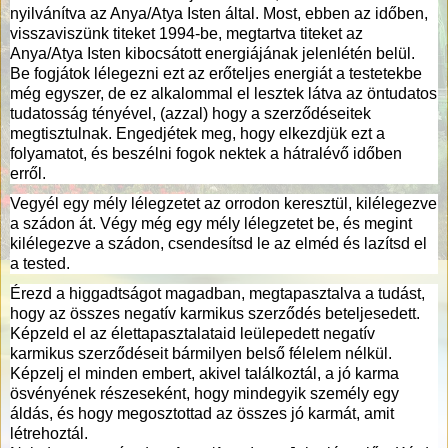
nyilvánítva az Anya/Atya Isten által. Most, ebben az időben,
visszaviszünk titeket 1994-be, megtartva titeket az
Anya/Atya Isten kibocsátott energiájának jelenlétén belül.
Be fogjátok lélegezni ezt az erőteljes energiát a testetekbe
még egyszer, de ez alkalommal el lesztek látva az öntudatos
tudatosság tényével, (azzal) hogy a szerződéseitek
megtisztulnak. Engedjétek meg, hogy elkezdjük ezt a
folyamatot, és beszélni fogok nektek a hátralévő időben
erről.
Vegyél egy mély lélegzetet az orrodon keresztül, kilélegezve
a szádon át. Végy még egy mély lélegzetet be, és megint
kilélegezve a szádon, csendesítsd le az elméd és lazítsd el
a tested.
Érezd a higgadtságot magadban, megtapasztalva a tudást,
hogy az összes negatív karmikus szerződés beteljesedett.
Képzeld el az élettapasztalataid leülepedett negatív
karmikus szerződéseit bármilyen belső félelem nélkül.
Képzelj el minden embert, akivel találkoztál, a jó karma
ösvényének részeseként, hogy mindegyik személy egy
áldás, és hogy megosztottad az összes jó karmát, amit
létrehoztál.