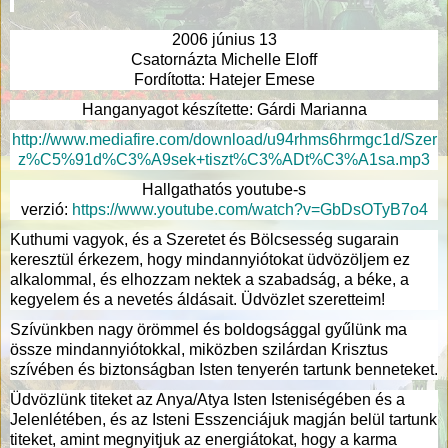
2006 június 13
Csatornázta Michelle Eloff
Fordította: Hatejer Emese
Hanganyagot készítette: Gárdi Marianna
http://www.mediafire.com/download/u94rhms6hrmgc1d/Szer
z%C5%91d%C3%A9sek+tiszt%C3%ADt%C3%A1sa.mp3
Hallgathatós youtube-s
verzió:
https://www.youtube.com/watch?v=GbDsOTyB7o4
Kuthumi vagyok, és a Szeretet és Bölcsesség sugarain
keresztül érkezem, hogy mindannyiótokat üdvözöljem ez
alkalommal, és elhozzam nektek a szabadság, a béke, a
kegyelem és a nevetés áldásait. Üdvözlet szeretteim!
Szívünkben nagy örömmel és boldogsággal gyűlünk ma
össze mindannyiótokkal, miközben szilárdan Krisztus
szívében és biztonságban Isten tenyerén tartunk benneteket.
Üdvözlünk titeket az Anya/Atya Isten Isteniségében és a
Jelenlétében, és az Isteni Esszenciájuk magján belül tartunk
titeket, amint megnyitjuk az energiátokat, hogy a karma