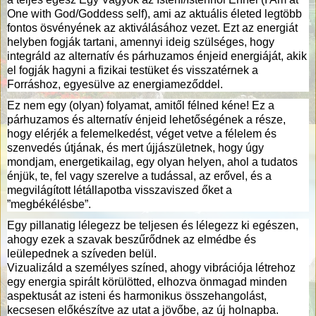
One with God/Goddess self), ami az aktuális életed legtöbb
fontos ösvényének az aktiválásához vezet. Ezt az energiát
helyben fogják tartani, amennyi ideig szülséges, hogy
integráld az alternatív és párhuzamos énjeid energiáját, akik
el fogják hagyni a fizikai testüket és visszatérnek a
Forráshoz, egyesülve az energiameződdel.
Ez nem egy (olyan) folyamat, amitől félned kéne! Ez a
párhuzamos és alternatív énjeid lehetőségének a része,
hogy elérjék a felemelkedést, véget vetve a félelem és
szenvedés útjának, és mert újjászületnek, hogy úgy
mondjam, energetikailag, egy olyan helyen, ahol a tudatos
énjük, te, fel vagy szerelve a tudással, az erővel, és a
megvilágított létállapotba visszaviszed őket a
”megbékélésbe”.
Egy pillanatig lélegezz be teljesen és lélegezz ki egészen,
ahogy ezek a szavak beszűrődnek az elmédbe és
leülepednek a szíveden belül.
Vizualizáld a személyes színed, ahogy vibrációja létrehoz
egy energia spirált körülötted, elhozva önmagad minden
aspektusát az isteni és harmonikus összehangolást,
kecsesen előkészítve az utat a jövőbe, az új holnapba.