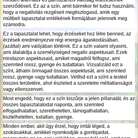
szerződéseit. Ez az a szín, amit bármikor fel tudsz használni,
hogy a negatívitás rezgéseit megtisztogasd, amik egy
múltbeli tapasztalat emlékének formájában jelennek meg
számodra.
Ez a tapasztalat lehet, hogy érzéseket hoz létre benned, az
érzések eredményezve régi energia ágaskodásában,
(azáltal) ami valójában történik. Ez a szín valami olyasmi,
ami átalakítja a személyiséged negatív aspektusait. Ezek
mindazon aspektusaid, amiket magadról felfogsz, ami
szerinted rossz, gyenge és tudattalan. Vizualizáld ezt a
színt, áthatni önmagad összes aspektusát, ami szerinted
rossz, gyenge vagy tudattalan. Vetítsd ezt a színt a tested
összes területére, ahol észleled a szeretetre méltatlanságot
vagy ellenszenvet.
Most engedd, hogy ez a szín kiszűrje a jelen pillanatát, és az
összes tapasztalatodat naponta, ami szerinted
elfogadhatatlan, szerethetetlen, támogathatatlan,
tisztelhetetlen, tudatlan, gyenge.
Minden ember, akit úgy érzel, hogy irritál téged, a
szokásaikkal, amikkel nyomkodják a gombjaidat,