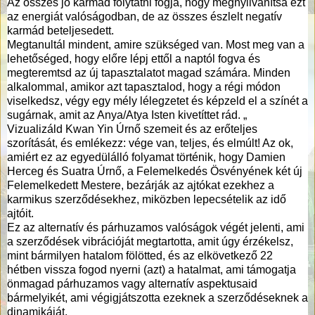
Az összes jó karmád folytatni fogja, hogy megnyilvánítsa ezt
az energiát valóságodban, de az összes észlelt negatív
karmád beteljesedett.
Megtanultál mindent, amire szükséged van. Most meg van a
lehetőséged, hogy előre lépj ettől a naptól fogva és
megteremtsd az új tapasztalatot magad számára. Minden
alkalommal, amikor azt tapasztalod, hogy a régi módon
viselkedsz, végy egy mély lélegzetet és képzeld el a színét a
sugárnak, amit az Anya/Atya Isten kivetíttet rád. „
Vizualizáld Kwan Yin Úrnő szemeit és az erőteljes
szorítását, és emlékezz: vége van, teljes, és elmúlt! Az ok,
amiért ez az egyedülálló folyamat történik, hogy Damien
Herceg és Suatra Úrnő, a Felemelkedés Ösvényének két új
Felemelkedett Mestere, bezárják az ajtókat ezekhez a
karmikus szerződésekhez, miközben lepecsételik az idő
ajtóit.
Ez az alternatív és párhuzamos valóságok végét jelenti, ami
a szerződések vibrációját megtartotta, amit úgy érzékelsz,
mint bármilyen hatalom fölötted, és az elkövetkező 22
hétben vissza fogod nyerni (azt) a hatalmat, ami támogatja
önmagad párhuzamos vagy alternatív aspektusaid
bármelyikét, ami végigjátszotta ezeknek a szerződéseknek a
dinamikáját.