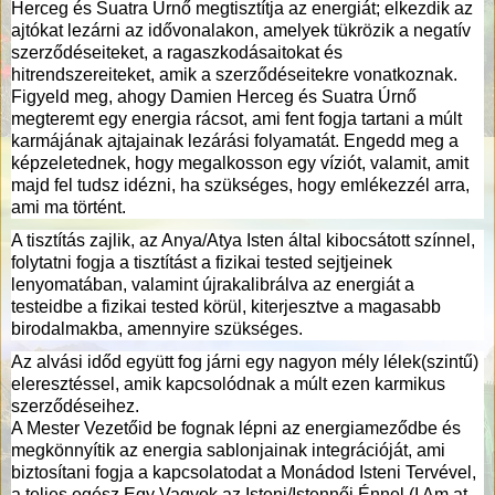
Herceg és Suatra Úrnő megtisztítja az energiát; elkezdik az
ajtókat lezárni az idővonalakon, amelyek tükrözik a negatív
szerződéseiteket, a ragaszkodásaitokat és
hitrendszereiteket, amik a szerződéseitekre vonatkoznak.
Figyeld meg, ahogy Damien Herceg és Suatra Úrnő
megteremt egy energia rácsot, ami fent fogja tartani a múlt
karmájának ajtajainak lezárási folyamatát. Engedd meg a
képzeletednek, hogy megalkosson egy víziót, valamit, amit
majd fel tudsz idézni, ha szükséges, hogy emlékezzél arra,
ami ma történt.
A tisztítás zajlik, az Anya/Atya Isten által kibocsátott színnel,
folytatni fogja a tisztítást a fizikai tested sejtjeinek
lenyomatában, valamint újrakalibrálva az energiát a
testeidbe a fizikai tested körül, kiterjesztve a magasabb
birodalmakba, amennyire szükséges.
Az alvási időd együtt fog járni egy nagyon mély lélek(szintű)
eleresztéssel, amik kapcsolódnak a múlt ezen karmikus
szerződéseihez.
A Mester Vezetőid be fognak lépni az energiameződbe és
megkönnyítik az energia sablonjainak integrációját, ami
biztosítani fogja a kapcsolatodat a Monádod Isteni Tervével,
a teljes egész Egy Vagyok az Isteni/Istennői Énnel (I Am at