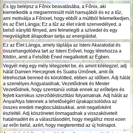
És így belépsz a Főnix beavatásába, a Főnix, aki
kiemelkedik a megsemmisült múlt hamujából és ez a tűz,
ami motiválja a Főnixet, hogy ebből a múltból felemelkedjen,
és az Élet Lángja; Ez a tűz az élet iránti szenvedélyed, a
belső irányító fényed, ami felmelegíti a szívedet és egy
megvilágított állapotban tartja az energiáidat.
Ez az Élet Lángja, amely táplálja az Isteni Akaratodat és
összehangolódva tart az Isteni Erővel, hogy létrehozza a
földön, amit a Felsőbb Éned megalkotott az Égben.
Vegyél még egy mély lélegzetet be, és amint kilélegzel, adj
hálát Damien Hercegnek és Suatra Úrnőnek, amit ők
létrehoztak benned és körülötted, ebben az időben. Adj hálát
a személyes Angyalaidnak, Vezetőidnek és Mester
Vezetőidnek, hogy szemtanúi voltak ennek az erőteljes és
fejlett karmikus szerződéstisztítási folyamatnak. Adj hálát az
Anya/Atya Istennek a lehetőségért újrakapcsolódva az
összes eredeti megbocsátásukkal, amit negatívként
észleltél. Adj köszönetet önmagadnak a visszakövetelt
hatalmadért és a választásodért, hogy megállsz most ezen
az erőn belül, azért, hogy megteremtsd az új holnapot.