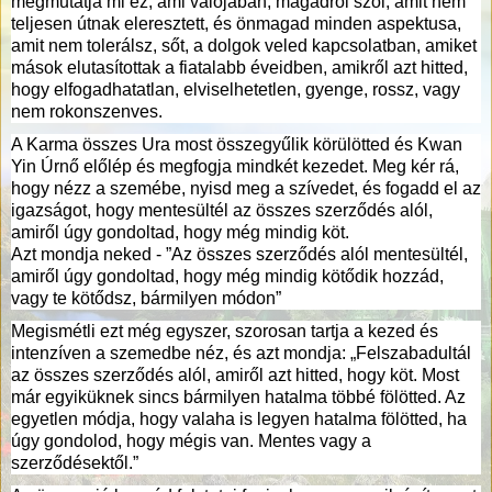
megmutatja mi ez, ami valójában, magadról szól, amit nem
teljesen útnak eleresztett, és önmagad minden aspektusa,
amit nem tolerálsz, sőt, a dolgok veled kapcsolatban, amiket
mások elutasítottak a fiatalabb éveidben, amikről azt hitted,
hogy elfogadhatatlan, elviselhetetlen, gyenge, rossz, vagy
nem rokonszenves.
A Karma összes Ura most összegyűlik körülötted és Kwan
Yin Úrnő előlép és megfogja mindkét kezedet. Meg kér rá,
hogy nézz a szemébe, nyisd meg a szívedet, és fogadd el az
igazságot, hogy mentesültél az összes szerződés alól,
amiről úgy gondoltad, hogy még mindig köt.
Azt mondja neked - ”Az összes szerződés alól mentesültél,
amiről úgy gondoltad, hogy még mindig kötődik hozzád,
vagy te kötődsz, bármilyen módon”
Megismétli ezt még egyszer, szorosan tartja a kezed és
intenzíven a szemedbe néz, és azt mondja: „Felszabadultál
az összes szerződés alól, amiről azt hitted, hogy köt. Most
már egyiküknek sincs bármilyen hatalma többé fölötted. Az
egyetlen módja, hogy valaha is legyen hatalma fölötted, ha
úgy gondolod, hogy mégis van. Mentes vagy a
szerződésektől.”