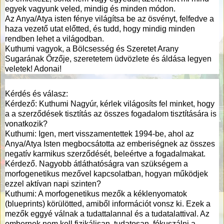
egyek vagyunk veled, mindig és minden módon.
Az Anya/Atya isten fénye világítsa be az ösvényt, felfedve a
haza vezető utat előtted, és tudd, hogy mindig minden
rendben lehet a világodban.
Kuthumi vagyok, a Bölcsesség és Szeretet Arany
Sugarának Őrzője, szeretetem üdvözlete és áldása legyen
veletek! Adonai!
Kérdés és válasz:
Kérdező: Kuthumi Nagyúr, kérlek világosíts fel minket, hogy
a a szerződések tisztítás az összes fogadalom tisztítására is
vonatkozik?
Kuthumi: Igen, mert visszamentettek 1994-be, ahol az
Anya/Atya Isten megbocsátotta az emberiségnek az összes
negatív karmikus szerződését, beleértve a fogadalmakat.
Kérdező. Nagyobb átláthatóságra van szükségem a
morfogenetikus mezővel kapcsolatban, hogyan működjek
ezzel aktívan napi szinten?
Kuthumi: A morfogenetikus mezők a kéklenyomatok
(blueprints) körülötted, amiből információt vonsz ki. Ezek a
mezők eggyé válnak a tudattalannal és a tudatalattival. Az
embernek nem kell fizikálisan, tudatosan, fókuszálni a