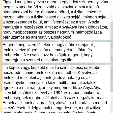
Figyeld meg, hogy ez az energia egy adott színben nyilvánul
meg a számodra. Vizualizáld ezt a színt, amint a külső
birodalmakból belép, áthatva a bőröd, a fizikai testedbe
mozog, áthatva a fizikai tested összes sejtjét, minden sejtet
a szervezeteden belül, amit felemészt ez a szín. A szín
megtartja a rezgéseket, amit az Anya/Atya Isten kibocsátott,
hogy megbocsássa az összes negatív felhalmozódást a
párhuzamos és alternatív valóságokból.
Engedd meg az emlékeknek, hogy előbukkanjanak,
emlékeztetve téged, talán eseményekre, időkre és
emberekre. Ne csatlakozz hozzájuk, engedd, hogy
leperegjen a szemed előtt, akár egy film.
Ha képes vagy, képzeld el ezt a színt, az összes képbe
beszűrődni, amire emlékszel a múltadból. Követve az
emlékeid részleteit a jelenlegi idővonaladig és az
eseményeket, amelyek a közelmúltba bontakoztak ki
egészen a mai napig, amely megérintődik az Anya/Atya
Isten kibocsátott színével az 1994-es napon, amikor az
emberiségnek megbocsáttatott az összes negatív karmája.
Ennek a színnek a vibrációja, aktiválja a haladást a múltad
szerződéseinek felgyorsult elengedésébe, megtisztítva
minden alternatív és párhuzamos valóság létezéseinek