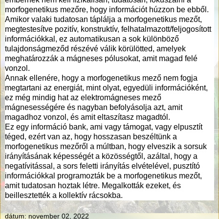
morfogenetikus mezőre, hogy információt húzzon be ebből.
Amikor valaki tudatosan táplálja a morfogenetikus mezőt,
megtestesítve pozitív, konstruktív, felhatalmazott/feljogosított
információkkal, ez automatikusan a sok különböző
tulajdonságmeződ részévé válik körülötted, amelyek
meghatározzák a mágneses pólusokat, amit magad felé
vonzol.
Annak ellenére, hogy a morfogenetikus mező nem fogja
megtartani az energiát, mint olyat, egyedüli információként,
ez még mindig hat az elektromágneses mező
mágnesességére és nagyban befolyásolja azt, amit
magadhoz vonzol, és amit eltaszítasz magadtól.
Ez egy információ bank, ami vagy támogat, vagy elpusztít
téged, ezért van az, hogy hosszasan beszéltünk a
morfogenetikus mezőről a múltban, hogy elveszik a sorsuk
irányításának képességét a közösségtől, azáltal, hogy a
negatívitással, a sors feletti irányítás elvételével, pusztító
információkkal programozták be a morfogenetikus mezőt,
amit tudatosan hoztak létre. Megalkották ezeket, és
beillesztették a kollektív rácsokba.
dátum:
november 02, 2022