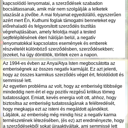
kapcsolódó lenyomatai, a szerződések szabadon
bocsáttassanak, amik már nem szolgálják a lelketek
utazását a jövőbe. A mai folyamat egyedülálló, egyszerűen
azért mert Én, Kuthumi foglak támogatni benneteket egy
előrehaladó és felgyorsított szerződés tisztítás
végrehajtásában, amely feloldja majd a tested
sejtfelépítésének éteri hálóján belül, a negatív
lenyomatokkal kapcsolatos események és emberek
részvételét különböző szerződésben, szerződésekben;
(ezeket, ha úgy döntötök, törlitek ezen a napon.
Az 1994-es évben az Anya/Atya Isten megbocsátotta az
emberiségnek az összes negatív karmáját. Ez azt jelenti,
hogy az összes karmikus szerződés véget ért, feloldódott és
semmissé lett.
Az egyetlen probléma az volt, hogy az emberiség többsége
mindeddig nem ért el egy pozitív rezgésű kritikus tömeg
tudatosságot. Emiatt, kevés energia volt ott, ahhoz, hogy
biztosítsa az emberiség tudatosságának a felébredését,
hogy megkapja ezt az isteni és megáldott ajándékot.
Látjátok, az emberiség még mindig hisz a negatív karma
természetének létezésében, (és ez) azt eredményezte, hogy
a szerződésekből sokat újraaktiváltak, ami semmissé lett