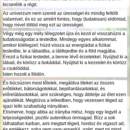
kicserélik a régit.
Az univerzum nem szereti az ürességet és mindig feltölti
valamivel, és ez az amiért fontos, hogy (tudatosan) eldöntsd,
hogy mivel töltöd meg ezt az ürességet.
Végy még egy mély lélegzetet újra és kezd el visszahúzni a
tudatosságodat a testedbe. Mindegy egyes alkalommal,
amikor kilélegzel; húzd vissza az energiádat a fizikai
testedbe, le a lábaidba, a lábfejedbe és a föld magjába.
Érezd a fizikai testedet, a benne lévő érzetekkel. Nyújtsd ki a
lábad, és körözz a bokáddal. Nyújtsd ki a kezeidet és körözz
a csuklóddal.
Isten hozott a földön.
És búcsúzom most tőletek, megáldva titeket az összes
erőtökkel, bátorságotokkal, bepillantásaitokkal, és
előrelátásotokkal, ami szükséges, hogy átölelje az élet ezen
ajándékát. Megbízva a lelkedben, hogy vezessen téged az
igazi lelki szabadság irányában.
Elismerve, hogy abba az irányba mész, hogy egy legyél a
teljességeddel, pozitív autentikus önmagad. Bízz a sok
láthatatlan karban, ami megtart téged, hordoz és vigaszt ad,
és emlékezz, soha nem vagy egyedül, azért, mert mi mind