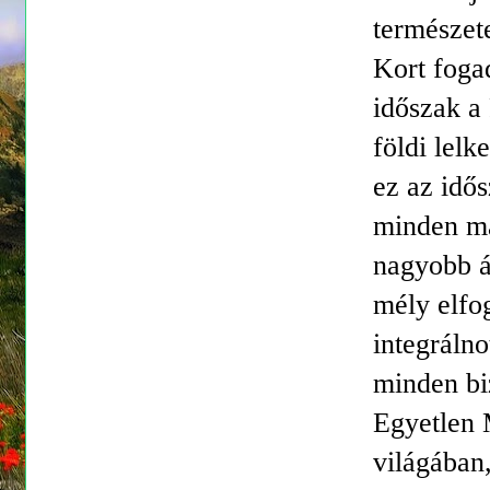
természet
Kort fogad
időszak a
földi lel
ez az idő
minden ma
nagyobb á
mély elfo
integrálno
minden biz
Egyetlen 
világában,