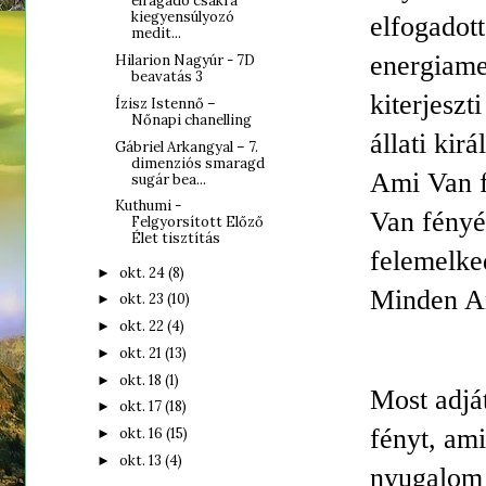
elragadó csakra
kiegyensúlyozó
elfogadott
medit...
energiamez
Hilarion Nagyúr - 7D
beavatás 3
kiterjeszt
Ízisz Istennő –
Nőnapi chanelling
állati kir
Gábriel Arkangyal – 7.
dimenziós smaragd
Ami Van f
sugár bea...
Kuthumi -
Van fényé
Felgyorsított Előző
Élet tisztítás
felemelke
okt. 24
(8)
►
Minden A
okt. 23
(10)
►
okt. 22
(4)
►
okt. 21
(13)
►
okt. 18
(1)
►
Most adjá
okt. 17
(18)
►
fényt, am
okt. 16
(15)
►
okt. 13
(4)
►
nyugalom 