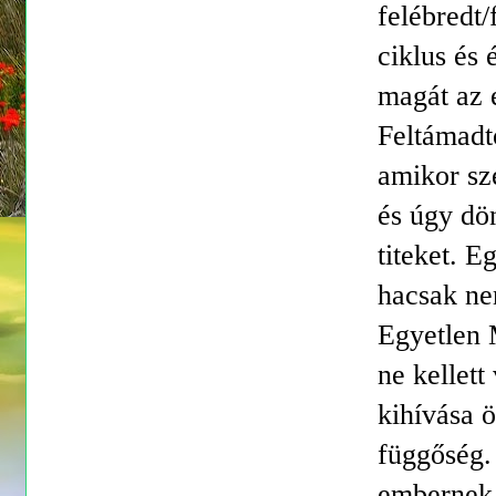
felébredt/
ciklus és 
magát az 
Feltámadt
amikor sz
és úgy dön
titeket. E
hacsak nem
Egyetlen M
ne kellett
kihívása 
függőség.
embernek 