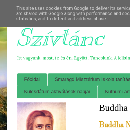
This site uses cookies from Google to deliver its servic
are shared with Google along with performance and secu
statistics, and to detect and address abuse.
Szívtánc
Itt vagyunk, most, te és én. Együtt. Táncolunk. A lelkü
Főoldal
Smaragd Misztérium Iskola tanítá
Kulcsdátum aktiválások napjai
Kuthumi an
Buddha 
Buddha N