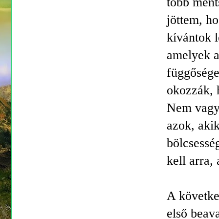
több ments
jöttem, h
kívántok 
amelyek a
függősége
okozzák, 
Nem vagyt
azok, akik
bölcsessé
kell arra,
A követke
első beava