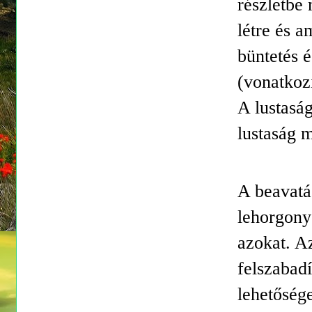
részletbe
létre és a
büntetés é
(vonatkoz
A lustasá
lustaság m
A beavatá
lehorgony
azokat. Az
felszabadí
lehetőség