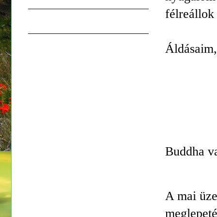
félreállo
Áldásaim,
Buddha v
A mai üze
meglepeté