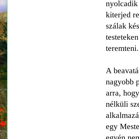
nyolcadik 
kiterjed r
szálak kés
testeteken
teremteni.
A beavatá
nagyobb po
arra, hogy
nélküli sz
alkalmazá
egy Meste
egyén nem 