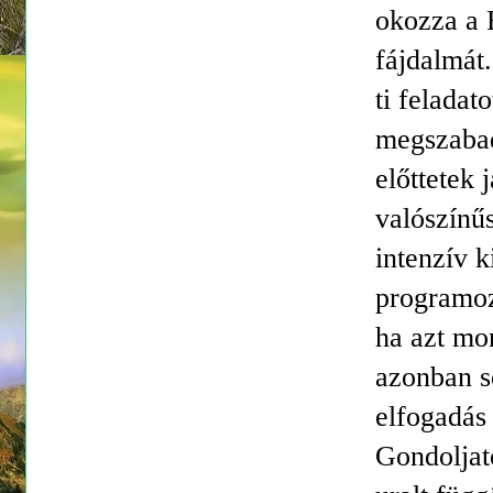
okozza a 
fájdalmát
ti feladat
megszabad
előttetek
valószínűs
intenzív k
programoz
ha azt mon
azonban s
elfogadás 
Gondoljat