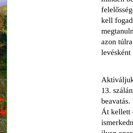
felelősség
kell fogad
megtanulni
azon túlra
levésként 
Aktiválju
13. szálá
beavatás. 
Át kellett
ismerkedn