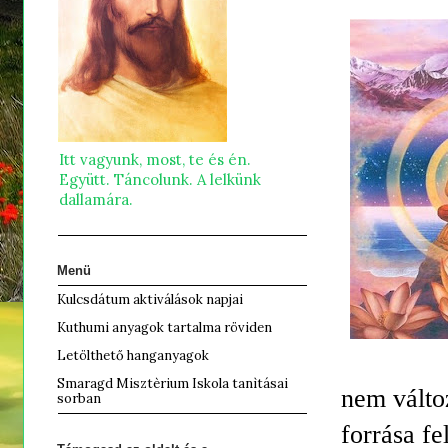
Itt vagyunk, most, te és én.
Együtt. Táncolunk. A lelkünk
dallamára.
Menü
Kulcsdátum aktiválások napjai
Kuthumi anyagok tartalma röviden
Letölthető hanganyagok
Smaragd Misztèrium Iskola tanìtásai
nem változ
sorban
forrása fe