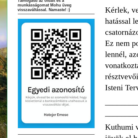
Támogasd az oldalt és a
munkásságomat Mohu üveg
Kérlek, v
visszaváltással. Namaste! :)
hatással l
csatornázo
Ez nem po
lennél, az
vonatkozt
résztvevői
Isteni Te
________
________
Kuthumi v