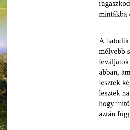
ragaszkod
mintákba 
A hatodik 
mélyebb s
leváljato
abban, am
lesztek k
lesztek n
hogy mitő
aztán függ