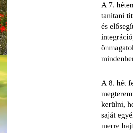
A 7. héte
tanítani t
és előseg
integráció
önmagatok
mindenben
A 8. hét f
megteremt
kerülni, h
saját egy
merre haj