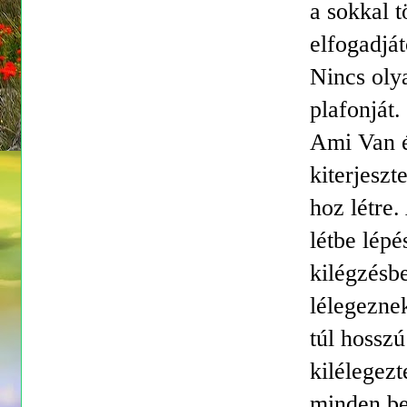
a sokkal t
elfogadjá
Nincs olya
plafonját
Ami Van 
kiterjesz
hoz létre
létbe lép
kilégzésbe
lélegeznek
túl hosszú
kilélegezt
minden be