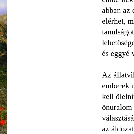
abban az 
elérhet, m
tanulságo
lehetőség
és eggyé 
Az állatv
emberek u
kell öleln
önuralom ú
választásá
az áldozat