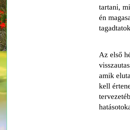
tartani, 
én magasa
tagadtatok
Az első h
visszautas
amik elut
kell érte
tervezeté
hatásotoka