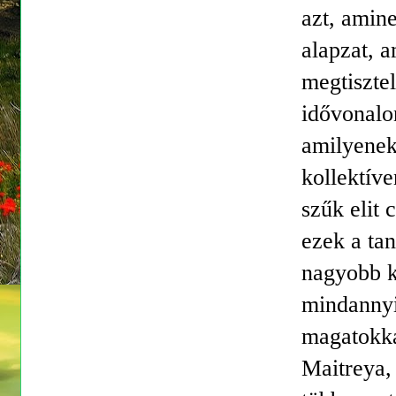
azt, amine
alapzat, 
megtisztel
idővonalo
amilyenek
kollektív
szűk elit
ezek a ta
nagyobb k
mindannyio
magatokka
Maitreya,