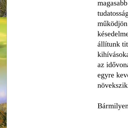
magasabb 
tudatossá
működjön.
késedelme
állítunk t
kihívások
az idővon
egyre kev
növekszik
Bármilyen