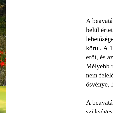
A beavatá
belül érte
lehetőség
körül. A 
erőt, és 
Mélyebb m
nem felelő
ösvénye, 
A beavatás
szükséges