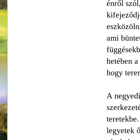
énről szó
kifejeződj
eszközöln
ami bünte
függésekb
hetében a 
hogy tere
A negyedi
szerkezet
teretekbe.
legyetek 