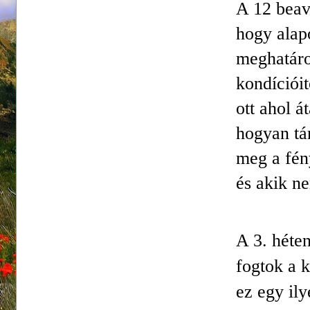
A 12 beav
hogy alap
meghatároz
kondíciói
ott ahol 
hogyan tá
meg a fény
és akik ne
A 3. héte
fogtok a k
ez egy ily