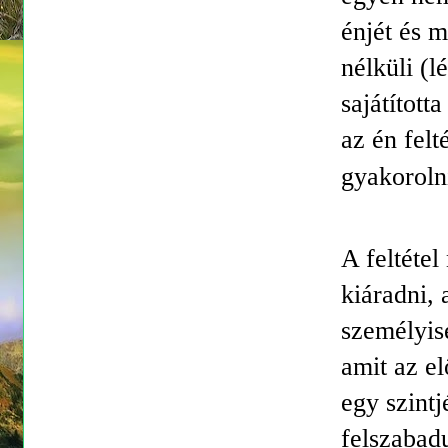
énjét és m
nélküli (
sajátított
az én felt
gyakorolni
A feltétel
kiáradni, 
személyis
amit az el
egy szintj
felszabad