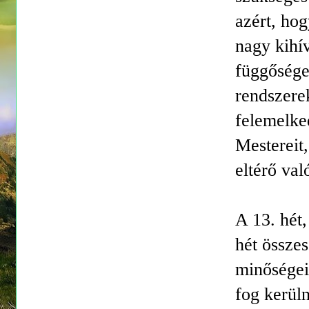
azért, hog
nagy kihí
függősége
rendszere
felemelke
Mestereit
eltérő val
A 13. hét,
hét összes
minőségei,
fog kerüln