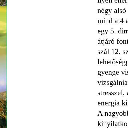
ilyen ene
négy alsó 
mind a 4 
egy 5. di
átjáró fon
szál 12. s
lehetőség
gyenge vi
vizsgálnia
stresszel
energia ki
A nagyobb
kinyilatko