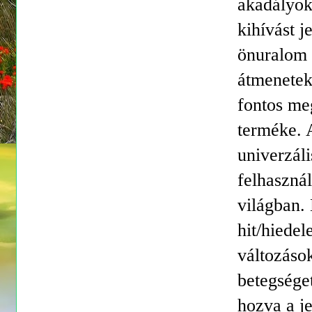
akadályok
kihívást j
önuralom 
átmenetek
fontos me
terméke. 
univerzál
felhaszná
világban. 
hit/hiedel
változások
betegséget
hozva a je