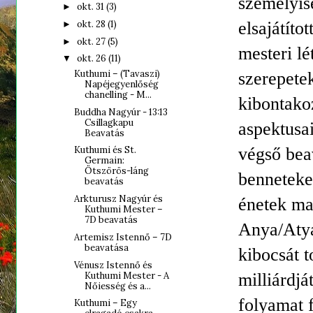
személyis
okt. 31
(3)
►
elsajátíto
okt. 28
(1)
►
okt. 27
(5)
►
mesteri l
okt. 26
(11)
▼
Kuthumi – (Tavaszi)
szerepetek
Napéjegyenlőség
chanelling - M...
kibontako
Buddha Nagyúr - 13:13
Csillagkapu
aspektusai
Beavatás
végső bea
Kuthumi és St.
Germain:
Ötszörös-láng
benneteke
beavatás
Arkturusz Nagyúr és
énetek ma
Kuthumi Mester –
7D beavatás
Anya/Atya
Artemisz Istennő – 7D
beavatása
kibocsát 
Vénusz Istennő és
Kuthumi Mester - A
milliárdjá
Nőiesség és a...
folyamat f
Kuthumi – Egy