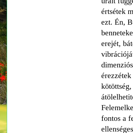
uralt füg
értsétek 
ezt. Én, 
benneteket
erejét, bá
vibrációjá
dimenziós
érezzétek 
kötöttség,
átölelheti
Felemelke
fontos a f
ellensége