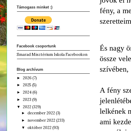
jövök el 
Támogass minket :)
fény, a me
szeretteim
És nagy ö
Facebook csoportunk
Smarad Misztérium Iskola Facebookon
össze vel
szívében, 
Blog archívum
2026
(7)
►
2025
(5)
►
A fény sz
2024
(6)
►
jelenlété
2023
(9)
►
2022
(329)
▼
lelkének 
december 2022
(3)
►
ami kezde
november 2022
(233)
►
október 2022
(93)
▼