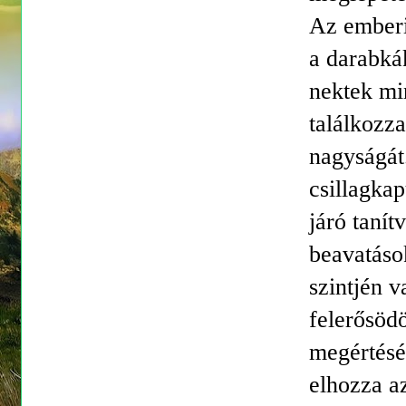
Az emberi
a darabká
nektek mi
találkozz
nagyságát
csillagka
járó taní
beavatáso
szintjén v
felerősödö
megértésé
elhozza a