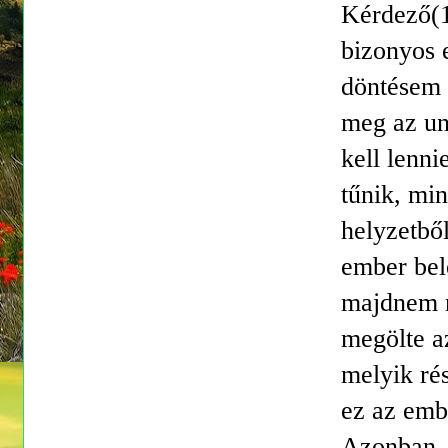
Kérdező(1)
bizonyos e
döntésem 
meg az un
kell lenni
tűnik, mi
helyzetből
ember bel
majdnem m
megölte a
melyik ré
ez az emb
Azonban, a