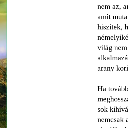
nem az, am
amit mutat
hiszitek,
némelyiké
világ nem 
alkalmazá
arany kor
Ha továbbr
meghossza
sok kihívá
nemcsak a