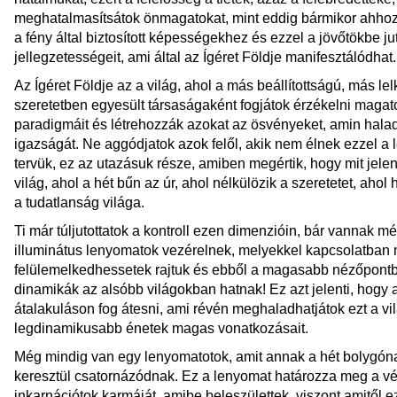
meghatalmasítsátok önmagatokat, mint eddig bármikor ahhoz,
a fény által biztosított képességekhez és ezzel a jövőtökbe ju
jellegzetességeit, ami által az Ígéret Földje manifesztálódhat.
Az Ígéret Földje az a világ, ahol a más beállítottságú, más 
szeretetben egyesült társaságaként fogjátok érzékelni magato
paradigmáit és létrehozzák azokat az ösvényeket, amin hala
igazságát. Ne aggódjatok azok felől, akik nem élnek ezzel a l
tervük, ez az utazásuk része, amiben megértik, hogy mit jelent
világ, ahol a hét bűn az úr, ahol nélkülözik a szeretetet, aho
a tudatlanság világa.
Ti már túljutottatok a kontroll ezen dimenzióin, bár vannak m
illuminátus lenyomatok vezérelnek, melyekkel kapcsolatban 
felülemelkedhessetek rajtuk és ebből a magasabb nézőpontb
dinamikák az alsóbb világokban hatnak! Ez azt jelenti, hogy
átalakuláson fog átesni, ami révén meghaladhatjátok ezt a vil
legdinamikusabb énetek magas vonatkozásait.
Még mindig van egy lenyomatotok, amit annak a hét bolygóna
keresztül csatornázódnak. Ez a lenyomat határozza meg a v
inkarnációtok karmáját, amibe beleszülettek, viszont amitől e