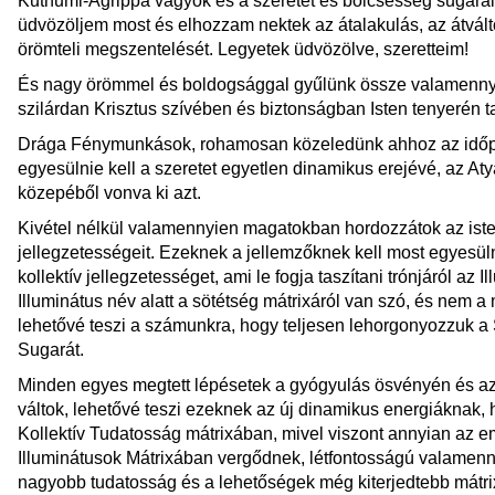
Kuthumi-Agrippa vagyok és a szeretet és bölcsesség sugara
üdvözöljem most és elhozzam nektek az átalakulás, az átvált
örömteli megszentelését. Legyetek üdvözölve, szeretteim!
És nagy örömmel és boldogsággal gyűlünk össze valamenny
szilárdan Krisztus szívében és biztonságban Isten tenyerén t
Drága Fénymunkások, rohamosan közeledünk ahhoz az időp
egyesülnie kell a szeretet egyetlen dinamikus erejévé, az At
közepéből vonva ki azt.
Kivétel nélkül valamennyien magatokban hordozzátok az iste
jellegzetességeit. Ezeknek a jellemzőknek kell most egyesül
kollektív jellegzetességet, ami le fogja taszítani trónjáról az
Illuminátus név alatt a sötétség mátrixáról van szó, és nem 
lehetővé teszi a számunkra, hogy teljesen lehorgonyozzuk a
Sugarát.
Minden egyes megtett lépésetek a gyógyulás ösvényén és a
váltok, lehetővé teszi ezeknek az új dinamikus energiáknak,
Kollektív Tudatosság mátrixában, mivel viszont annyian az e
Illuminátusok Mátrixában vergődnek, létfontosságú valamen
nagyobb tudatosság és a lehetőségek még kiterjedtebb mátr