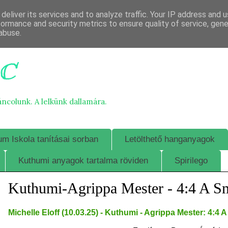
deliver its services and to analyze traffic. Your IP address and 
formance and security metrics to ensure quality of service, gen
abuse.
c
áncolunk. A lelkünk dallamára.
m Iskola tanításai sorban
Letölthető hanganyagok
Kuthumi anyagok tartalma röviden
Spirilego
Kuthumi-Agrippa Mester - 4:4 A S
Michelle Eloff (10.03.25) - Kuthumi - Agrippa Mester: 4: