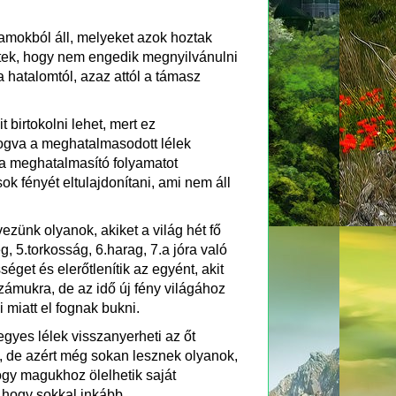
amokból áll, melyeket azok hoztak
ttek, hogy nem engedik megnyilvánulni
a hatalomtól, azaz attól a támasz
birtokolni lehet, mert ez
 fogva a meghatalmasodott lélek
 a meghatalmasító folyamatot
k fényét eltulajdonítani, ami nem áll
zünk olyanok, akiket a világ hét fő
, 5.torkosság, 6.harag, 7.a jóra való
séget és elerőtlenítik az egyént, akit
ámukra, de az idő új fény világához
i miatt el fognak bukni.
gyes lélek visszanyerheti az őt
s, de azért még sokan lesznek olyanok,
ogy magukhoz ölelhetik saját
, hogy sokkal inkább