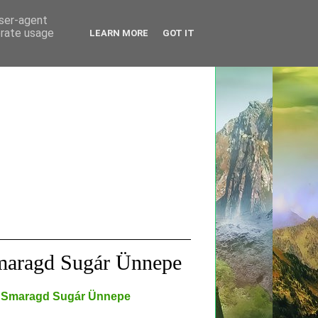
user-agent
erate usage
LEARN MORE
GOT IT
maragd Sugár Ünnepe
4 A Smaragd Sugár Ünnepe