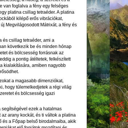
 van foglalva a fény egy felséges
 platina csillag tetraéder. A platina
ockából kilépő erős vibrációkat,
új Megvilágosodott Mátrixát, a fény és
és csillag tetraéder, ami a
pban következik be és minden hónap
retet és bölcsesség forrásnak az
ddig a pontig átéltetek, felkészített
ma kialakítására, amiben nagyobb
rősödhet.
 azokat a magasabb dimenziókat,
ki, hogy túlemelkedjetek a régi világ
zeretet és bölcsesség igazi
a segítségével ezek a hatalmas
z arany kockát, és ti váltok a platina
nő és a Főpap belső birodalmaiba, akik
ergiákat elő fogjátok mozdítani és