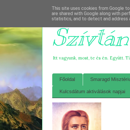
This site uses cookies from Google to 
are shared with Google along with per
statistics, and to detect and address 
Szívtán
Itt vagyunk, most, te és én. Együtt. T
Főoldal
Smaragd Misztériu
Kulcsdátum aktiválások napjai