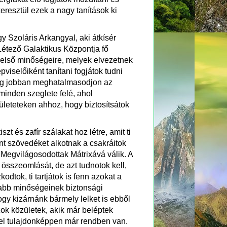
resztül ezek a nagy tanítások ki
 Szoláris Arkangyal, aki átkísér
étező Galaktikus Központja fő
belső minőségeire, melyek elvezetnek
pviselőiként tanítani fogjátok tudni
y még jobban meghatalmasodjon az
minden szeglete felé, ahol
erületeteken ahhoz, hogy biztosítsátok
t és zafír szálakat hoz létre, amit ti
ent szövedéket alkotnak a csakráitok
 Megvilágosodottak Mátrixává válik. A
k összeomlását, de azt tudnotok kell,
dtok, ti tartjátok is fenn azokat a
sabb minőségeinek biztonsági
y kizárnánk bármely lelket is ebből
ok közületek, akik már beléptek
el tulajdonképpen már rendben van.