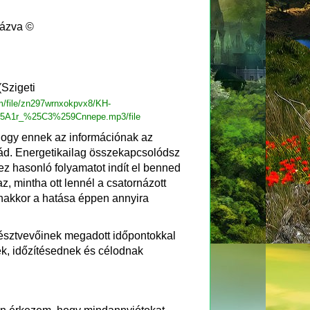
názva ©
(Szigeti
m/file/zn297wrnxokpvx8/KH-
A1r_%25C3%259Cnnepe.mp3/file
hogy ennek az információnak az
rád. Energetikailag összekapcsolódsz
 ez hasonló folyamatot indít el benned
z, mintha ott lennél a csatornázott
nakkor a hatása éppen annyira
észtvevőinek megadott időpontokkal
nek, időzítésednek és célodnak