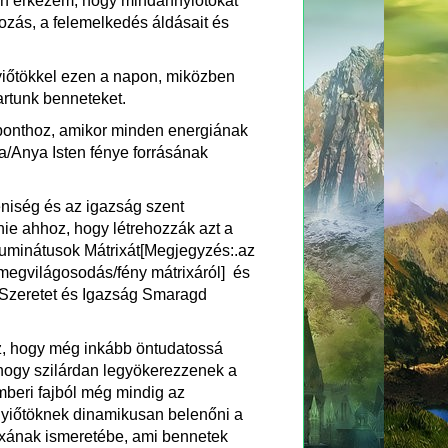
in érkezem, hogy mindannyiótokat
ozás, a felemelkedés áldásait és
iőtökkel ezen a napon, miközben
artunk benneteket.
onthoz, amikor minden energiának
ya/Anya Isten fénye forrásának
niség és az igazság szent
nie ahhoz, hogy létrehozzák azt a
 Illuminátusok Mátrixát[Megjegyzés:.az
a megvilágosodás/fény mátrixáról] és
 Szeretet és Igazság Smaragd
z, hogy még inkább öntudatossá
 hogy szilárdan legyökerezzenek a
mberi fajból még mindig az
nyiőtöknek dinamikusan belenőni a
ixának ismeretébe, ami bennetek