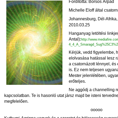
Fordította: Borsos Árpád
Michelle Eloff által csator
Johannesburg, Dél-Afrika,
2010.03.25
Hanganyag letöltési linkje
Antal):
http://www.mediafire.co
4_4_A_Smaragd_Sug%25C3%25
Kérjük, vedd figyelembe, 
elolvasása hatással lesz 
a csatornázott lénnyel, és
is. Ez nem teljesen ugyana
Mester jelenlétében, ugya
erőteljes.
Ne aggódj a channelling r
kapcsolatban. Te is hasonló utat jársz majd be isteni terved
megfelelően.
ooooo