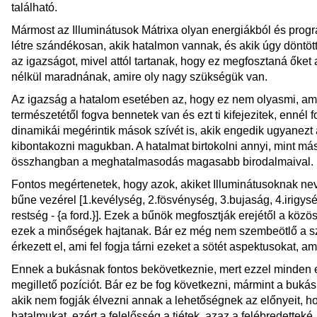
található.
Mármost az Illuminátusok Mátrixa olyan energiákból és progr
létre szándékosan, akik hatalmon vannak, és akik úgy döntö
az igazságot, mivel attól tartanak, hogy ez megfosztaná őket 
nélkül maradnának, amire oly nagy szükségük van.
Az igazság a hatalom esetében az, hogy ez nem olyasmi, amit 
természetétől fogva bennetek van és ezt ti kifejezitek, ennél
dinamikái megérintik mások szívét is, akik engedik ugyanezt
kibontakozni magukban. A hatalmat birtokolni annyi, mint máso
összhangban a meghatalmasodás magasabb birodalmaival.
Fontos megértenetek, hogy azok, akiket Illuminátusoknak neve
bűne vezérel [1.kevélység, 2.fösvénység, 3.bujaság, 4.irigység
restség - {a ford.}]. Ezek a bűnök megfosztják erejétől a közös
ezek a minőségek hajtanak. Bár ez még nem szembeötlő a sz
érkezett el, ami fel fogja tárni ezeket a sötét aspektusokat, am
Ennek a bukásnak fontos bekövetkeznie, mert ezzel minden e
megillető pozíciót. Bár ez be fog következni, mármint a buká
akik nem fogják élvezni annak a lehetőségnek az előnyeit, h
hatalmukat, ezért a felelősség a tiétek, azaz a felébredetteké