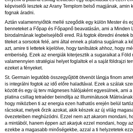
képviselői lesztek az Arany Templom belső magjának, amin ke
fognak áradni.
Aztán valamennyiőtök mellé szegődik egy külön Mester és egy
benneteket a Főpap és Főpapnő beavatásán, ami a Minden L
birodalmának legbelsejéből ered. Rá fogtok ébredni énetek 
titeket a sorsotok felé, ami által ennek a platina sugárnak a ké
azt, amire ti lettetek kijelölve, hogy tanítsátok ahhoz, hog
emberiség. Ezek az energiák kiterjesztik a sugaraikat a Föld 
valamennyien stratégiai helyet foglaltok el a saját földrajzi t
ezeket a fényeket.
St. Germain legutóbb összegyűjtött ötvenöt lángja finom ametisz
is integrálni fogtok az idő előre haladtával. Ezek a szálak sz
között és egy új terv mágneses hálójaként egyesülnek, ami a
platina csillag tetraéder beindítja az Illuminátusok Mátrixána
hogy miközben ti az energia ezen hathatós erején belül tartózko
rácsokat, melyek őrzik azokat, akik készek az új világ maga
övezeteiben meghúzódni. Ezzel nem azt akarom mondani, hog
a mintából, hanem éppen azt akarjuk ezzel mondani, hogy az
ezekbe a magasabb minőségekbe, azzal a ti helyzetetek ezz