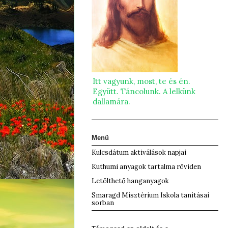
Itt vagyunk, most, te és én.
Együtt. Táncolunk. A lelkünk
dallamára.
Menü
Kulcsdátum aktiválások napjai
Kuthumi anyagok tartalma röviden
Letölthető hanganyagok
Smaragd Misztèrium Iskola tanìtásai
sorban