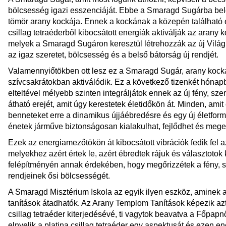
bölcsesség igazi esszenciáját. Ebbe a Smaragd Sugárba bele
tömör arany kockája. Ennek a kockának a közepén található egy
csillag tetraéderből kibocsátott energiák aktiválják az arany k
melyek a Smaragd Sugáron keresztül létrehozzák az új Világ 
az igaz szeretet, bölcsesség és a belső bátorság új rendjét.
Valamennyiőtökben ott lesz ez a Smaragd Sugár, arany kocka 
szívcsakrátokban aktiválódik. Ez a következő tizenkét hóna
elteltével mélyebb szinten integráljátok ennek az új fény, sze
átható erejét, amit úgy kerestetek életidőkön át. Minden, amit e
benneteket erre a dinamikus újjáébredésre és egy új életfor
énetek járműve biztonságosan kialakulhat, fejlődhet és mege
Ezek az energiamezőtökön át kibocsátott vibrációk fedik fel
melyekhez azért értek le, azért ébredtek rájuk és választotok 
felépítményén annak érdekében, hogy megőrizzétek a fény, s
rendjeinek ősi bölcsességét.
A Smaragd Misztérium Iskola az egyik ilyen eszköz, aminek 
tanítások átadhatók. Az Arany Templom Tanítások képezik azt a
csillag tetraéder kiterjedésévé, ti vagytok beavatva a Főpap
elnyelik a platina csillag tetraéder egy aspektusát és ezen en