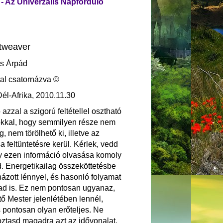
 - Az Univerzális Napforduló
htweaver
os Árpád
ltal csatornázva ©
él-Afrika, 2010.11.30
azzal a szigorú feltétellel osztható
kkal, hogy semmilyen része nem
, nem törölhető ki, illetve az
a feltüntetésre kerül. Kérlek, vedd
y ezen információ olvasása komoly
d. Energetikailag összeköttetésbe
názott lénnyel, és hasonló folyamat
ad is. Ez nem pontosan ugyanaz,
tő Mester jelenlétében lennél,
 pontosan olyan erőteljes. Ne
oztasd magadra azt az idővonalat,