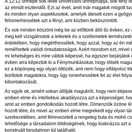
A 12:12 ünnepe sok lélek univerzális ünnepnapja, sok fény 
az elmúlt esztendőt. Ezt az évet, amit már magatok mögött tu
és minden olyan aspektusotok, amelyik átesett ezen a gyógyu
felismerhessétek azt a fényt, ami közben beköszöntött.
És sok minden köszönt még be az előttünk álló tíz évben, ez 
meg kell vizsgálnotok a lelketek és a szellemetek természe
érdekében, hogy megérthessétek, hogy azzal, hogy az én mély
remélhettek valódi öntudatosságot. Azért mondom ezt, mivel
mi lehetséges és mire váltok képessé, ha egyszer bejárjátok 
évben arra képeztük ki a Fénymunkásokat, hogy öltsék magu
ez a köpönyeg egy olyan öltözék, ami nem hogy elfátyoloz ti
borítotok magatokra, hogy úgy ismerhessétek fel az élet folya
kibontakozását.
Az egyik ok, amiért sokan állítják magukról, hogy nem képese
emberi elme és intellektus akadályozza azt a képességet, hog
amit az emberi gondolkodás hozott létre. Dimenziók özöne lét
hozott létre, és mivel az emberi elme megrekedt egy olyan 
szerkezetében, amit félrevezetett a rengeteg buta és mohó c
lehetősége a társadalom többségének, hogy kiaknázza azt a 
konstruált birodalmon túl található.