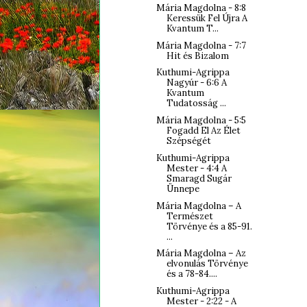
Mária Magdolna - 8:8
Keressük Fel Újra A
Kvantum T...
Mária Magdolna - 7:7
Hit és Bizalom
Kuthumi-Agrippa
Nagyúr - 6:6 A
Kvantum
Tudatosság ...
Mária Magdolna - 5:5
Fogadd El Az Élet
Szépségét
Kuthumi-Agrippa
Mester - 4:4 A
Smaragd Sugár
Ünnepe
Mária Magdolna – A
Természet
Törvénye és a 85-91.
...
Mária Magdolna – Az
elvonulás Törvénye
és a 78-84....
Kuthumi-Agrippa
Mester - 2:22 - A