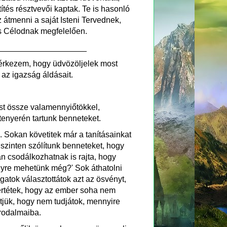
ítés résztvevői kaptak. Te is hasonló
 átmenni a saját Isteni Tervednek,
s Célodnak megfelelően.
___________________
 érkezem, hogy üdvözöljelek most
 az igazság áldásait.
t össze valamennyiőtökkel,
tenyerén tartunk benneteket.
 Sokan követitek már a tanításainkat
 szinten szólítunk benneteket, hogy
n csodálkozhatnak is rajta, hogy
lyre mehetünk még?' Sok áthatolni
gatok választottátok azt az ösvényt,
rtétek, hogy az ember soha nem
tjük, hogy nem tudjátok, mennyire
irodalmaiba.