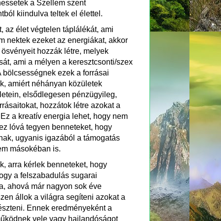
lhessetek a Szellem szent
l kiindulva teltek el élettel.
 az élet végtelen táplálékát, ami
dom nektek ezeket az energiákat, akkor
 ösvényeit hozzák létre, melyek
sát, ami a mélyen a keresztcsonti/szex
A bölcsességnek ezek a forrásai
ok, amiért néhányan közületek
letein, elsődlegesen pénzügyileg,
rrásaitokat, hozzátok létre azokat a
 Ez a kreatív energia lehet, hogy nem
ez lóvá tegyen benneteket, hogy
snak, ugyanis igazából a támogatás
nem másokéban is.
, arra kérlek benneteket, hogy
gy a felszabadulás sugarai
ba, ahová már nagyon sok éve
zen állok a világra segíteni azokat a
észteni. Ennek eredményeként a
működnek vele vagy hajlandóságot