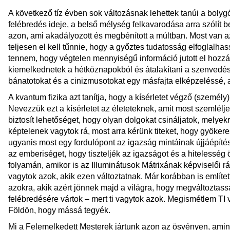
A következő tíz évben sok változásnak lehettek tanúi a bolyg
felébredés ideje, a belső mélység felkavarodása arra szólít 
azon, ami akadályozott és megbénított a múltban. Most van a
teljesen el kell tűnnie, hogy a győztes tudatosság elfoglalhass
tennem, hogy végtelen mennyiségű információ jutott el hozzát
kiemelkednetek a hétköznapokból és átalakítani a szenvedése
bánatotokat és a cinizmusotokat egy másfajta elképzeléssé, a
A kvantum fizika azt tanítja, hogy a kísérletet végző (személy)
Nevezzük ezt a kísérletet az életeteknek, amit most szemlélj
biztosít lehetőséget, hogy olyan dolgokat csináljatok, melyekr
képtelenek vagytok rá, most arra kérünk titeket, hogy gyökere
ugyanis most egy fordulópont az igazság mintáinak újjáépítés
az emberiséget, hogy tiszteljék az igazságot és a hitelesség 
folyamán, amikor is az Illuminátusok Mátrixának képviselői r
vagytok azok, akik ezen változtatnak. Már korábban is említ
azokra, akik azért jönnek majd a világra, hogy megváltozta
felébredésére vártok – mert ti vagytok azok. Megismétlem TI 
Földön, hogy mássá tegyék.
Mi a Felemelkedett Mesterek jártunk azon az ösvényen, amin