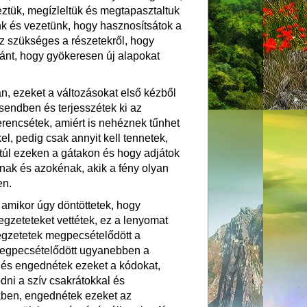
eztük, megízleltük és megtapasztaltuk
nk és vezetünk, hogy hasznosítsátok a
z szükséges a részetekről, hogy
nt, hogy gyökeresen új alapokat
n, ezeket a változásokat első kézből
sendben és terjesszétek ki az
rencsétek, amiért is nehéznek tűnhet
l, pedig csak annyit kell tennetek,
 túl ezeken a gátakon és hogy adjátok
ának és azokénak, akik a fény olyan
en.
 amikor úgy döntöttetek, hogy
legzeteteket vettétek, ez a lenyomat
égzetetek megpecsételődött a
megpecsételődött ugyanebben a
 és engednétek ezeket a kódokat,
dni a szív csakrátokkal és
tekben, engednétek ezeket az