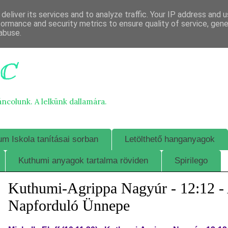
deliver its services and to analyze traffic. Your IP address and 
formance and security metrics to ensure quality of service, gen
abuse.
c
áncolunk. A lelkünk dallamára.
m Iskola tanításai sorban
Letölthető hanganyagok
Kuthumi anyagok tartalma röviden
Spirilego
Kuthumi-Agrippa Nagyúr - 12:12 - 
Napforduló Ünnepe