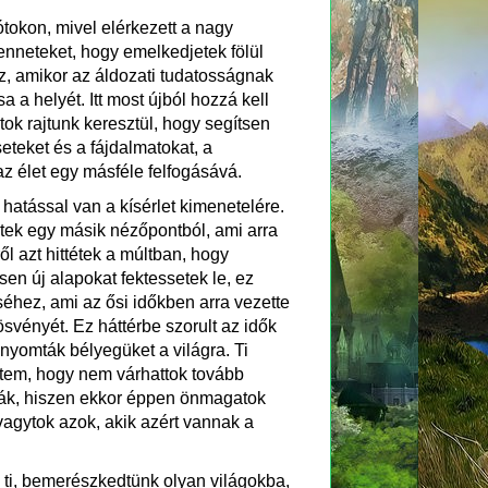
ótokon, mivel elérkezett a nagy
benneteket, hogy emelkedjetek fölül
z, amikor az áldozati tudatosságnak
a a helyét. Itt most újból hozzá kell
ok rajtunk keresztül, hogy segítsen
teket és a fájdalmatokat, a
z élet egy másféle felfogásává.
 hatással van a kísérlet kimenetelére.
etek egy másik nézőpontból, ami arra
ől azt hittétek a múltban, hogy
sen új alapokat fektessetek le, ez
éhez, ami az ősi időkben arra vezette
ösvényét. Ez háttérbe szorult az idők
ányomták bélyegüket a világra. Ti
ettem, hogy nem várhattok tovább
ssák, hiszen ekkor éppen önmagatok
vagytok azok, akik azért vannak a
 ti, bemerészkedtünk olyan világokba,