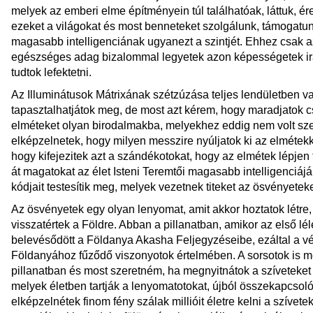
melyek az emberi elme építményein túl találhatóak, láttuk, ér
ezeket a világokat és most benneteket szolgálunk, támogatu
magasabb intelligenciának ugyanezt a szintjét. Ehhez csak a
egészséges adag bizalommal legyetek azon képességetek irá
tudtok lefektetni.
Az Illuminátusok Mátrixának szétzúzása teljes lendületben va
tapasztalhatjátok meg, de most azt kérem, hogy maradjatok c
elméteket olyan birodalmakba, melyekhez eddig nem volt sze
elképzelnetek, hogy milyen messzire nyúljatok ki az elmétekke
hogy kifejezitek azt a szándékotokat, hogy az elmétek lépjen
át magatokat az élet Isteni Teremtői magasabb intelligenciáj
kódjait testesítik meg, melyek vezetnek titeket az ösvényetek
Az ösvényetek egy olyan lenyomat, amit akkor hoztatok létre,
visszatértek a Földre. Abban a pillanatban, amikor az első lé
belevésődött a Földanya Akasha Feljegyzéseibe, ezáltal a v
Földanyához fűződő viszonyotok értelmében. A sorsotok is 
pillanatban és most szeretném, ha megnyitnátok a szíveteket
melyek életben tartják a lenyomatotokat, újból összekapcsoló
elképzelnétek finom fény szálak millióit életre kelni a szíve