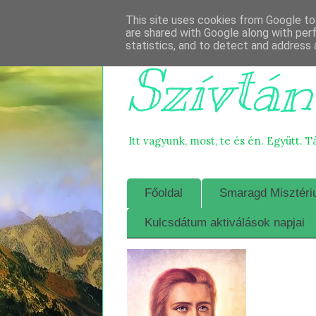
This site uses cookies from Google to 
are shared with Google along with per
statistics, and to detect and address 
Szívtán
Itt vagyunk, most, te és én. Együtt. T
Főoldal
Smaragd Misztériu
Kulcsdátum aktiválások napjai