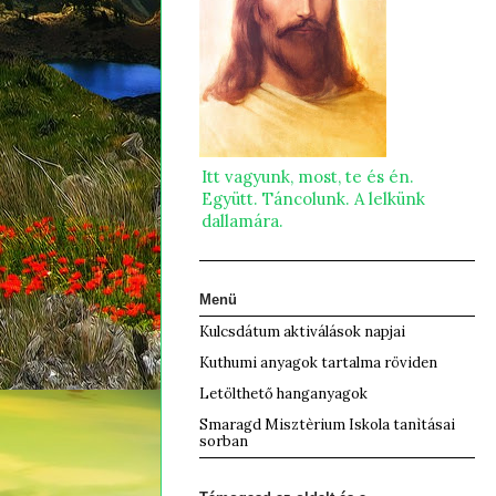
Itt vagyunk, most, te és én.
Együtt. Táncolunk. A lelkünk
dallamára.
Menü
Kulcsdátum aktiválások napjai
Kuthumi anyagok tartalma röviden
Letölthető hanganyagok
Smaragd Misztèrium Iskola tanìtásai
sorban