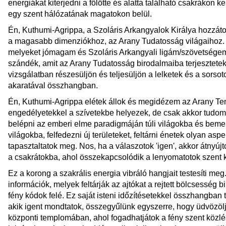
energiákat kiterjedni a fölötte és alatta található csakrákon k
egy szent hálózatának magatokon belül.
Én, Kuthumi-Agrippa, a Szoláris Arkangyalok Királya hozzáto
a magasabb dimenziókhoz, az Arany Tudatosság világaihoz. 
melyeket jómagam és Szoláris Arkangyali ligám/szövetségem ő
szándék, amit az Arany Tudatosság birodalmaiba terjesztetek 
vizsgálatban részesüljön és teljesüljön a lelketek és a sors
akaratával összhangban.
Én, Kuthumi-Agrippa elétek állok és megidézem az Arany Te
engedélyetekkel a szívetekbe helyezek, de csak akkor tudom
belépni az emberi elme paradigmáján túli világokba és beme
világokba, felfedezni új területeket, feltárni énetek olyan a
tapasztaltatok meg. Nos, ha a válaszotok 'igen', akkor átnyúj
a csakrátokba, ahol összekapcsolódik a lenyomatotok szent kó
Ez a korong a szakrális energia vibráló hangjait testesíti me
információk, melyek feltárják az ajtókat a rejtett bölcsesség b
fény kódok felé. Ez saját isteni időzítésetekkel összhangban
akik igent mondtatok, összegyűlünk egyszerre, hogy üdvözöl
központi templomában, ahol fogadhatjátok a fény szent közlése