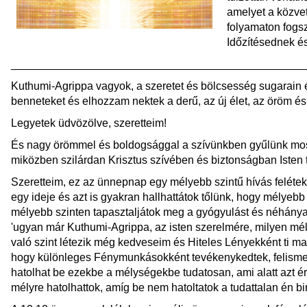
amelyet a közvet
folyamaton fogsz
Időzítésednek é
________________________________________________
Kuthumi-Agrippa vagyok, a szeretet és bölcsesség sugarain
benneteket és elhozzam nektek a derű, az új élet, az öröm és
Legyetek üdvözölve, szeretteim!
És nagy örömmel és boldogsággal a szívünkben gyűlünk mos
miközben szilárdan Krisztus szívében és biztonságban Isten 
Szeretteim, ez az ünnepnap egy mélyebb szintű hívás felétek.
egy ideje és azt is gyakran hallhattátok tőlünk, hogy mélyebb
mélyebb szinten tapasztaljátok meg a gyógyulást és néhánya
'ugyan már Kuthumi-Agrippa, az isten szerelmére, milyen mé
való szint létezik még kedveseim és Hiteles Lényekként ti ma
hogy különleges Fénymunkásokként tevékenykedtek, felisme
hatolhat be ezekbe a mélységekbe tudatosan, ami alatt azt ér
mélyre hatolhattok, amíg be nem hatoltatok a tudattalan én b