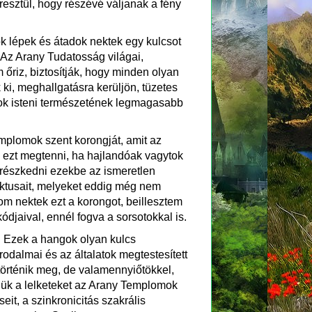
eresztül, hogy részévé váljanak a fény
k lépek és átadok nektek egy kulcsot
Az Arany Tudatosság világai,
riz, biztosítják, hogy minden olyan
ki, meghallgatásra kerüljön, tüzetes
otok isteni természetének legmagasabb
mplomok szent korongját, amit az
 ezt megtenni, ha hajlandóak vagytok
részkedni ezekbe az ismeretlen
spektusait, melyeket eddig még nem
tom nektek ezt a korongot, beillesztem
djaival, ennél fogva a sorsotokkal is.
g. Ezek a hangok olyan kulcs
irodalmai és az általatok megtestesített
 történik meg, de valamennyiőtökkel,
jük a lelketeket az Arany Templomok
it, a szinkronicitás szakrális