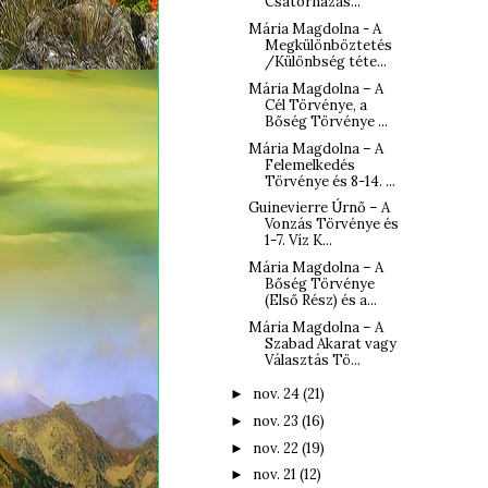
Csatornázás...
Mária Magdolna - A
Megkülönböztetés
/Különbség téte...
Mária Magdolna – A
Cél Törvénye, a
Bőség Törvénye ...
Mária Magdolna – A
Felemelkedés
Törvénye és 8-14. ...
Guinevierre Úrnő – A
Vonzás Törvénye és
1-7. Víz K...
Mária Magdolna – A
Bőség Törvénye
(Első Rész) és a...
Mária Magdolna – A
Szabad Akarat vagy
Választás Tö...
nov. 24
(21)
►
nov. 23
(16)
►
nov. 22
(19)
►
nov. 21
(12)
►