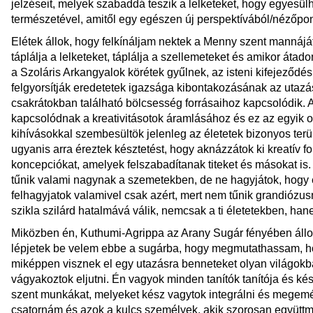
jelzéseit, melyek szabaddá teszik a lelketeket, hogy egyesü
természetével, amitől egy egészen új perspektívából/nézőpontbó
Elétek állok, hogy felkínáljam nektek a Menny szent mannáját,
táplálja a lelketeket, táplálja a szellemeteket és amikor áta
a Szoláris Arkangyalok körétek gyűlnek, az isteni kifejeződés
felgyorsítják eredetetek igazsága kibontakozásának az utazá
csakrátokban található bölcsesség forrásaihoz kapcsolódik. 
kapcsolódnak a kreativitásotok áramlásához és ez az egyik 
kihívásokkal szembesültök jelenleg az életetek bizonyos terü
ugyanis arra éreztek késztetést, hogy aknázzátok ki kreatív fo
koncepciókat, amelyek felszabadítanak titeket és másokat is.
tűnik valami nagynak a szemetekben, de ne hagyjátok, hogy 
felhagyjatok valamivel csak azért, mert nem tűnik grandiózu
szikla szilárd hatalmává válik, nemcsak a ti életetekben, ha
Miközben én, Kuthumi-Agrippa az Arany Sugár fényében állok
lépjetek be velem ebbe a sugárba, hogy megmutathassam, ho
miképpen visznek el egy utazásra benneteket olyan világok
vágyakoztok eljutni. Én vagyok minden tanítók tanítója és kés
szent munkákat, melyeket kész vagytok integrálni és megem
csatornám és azok a kulcs személyek, akik szorosan együtt