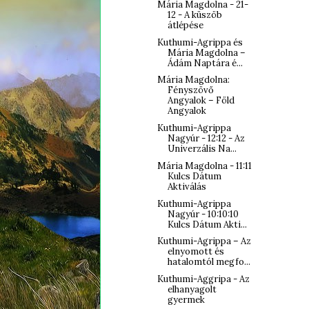
Mária Magdolna - 21-
12 - A küszöb
átlépése
Kuthumi-Agrippa és
Mária Magdolna –
Ádám Naptára é...
Mária Magdolna:
Fényszövő
Angyalok – Föld
Angyalok
Kuthumi-Agrippa
Nagyúr - 12:12 - Az
Univerzális Na...
Mária Magdolna - 11:11
Kulcs Dátum
Aktiválás
Kuthumi-Agrippa
Nagyúr - 10:10:10
Kulcs Dátum Akti...
Kuthumi-Agrippa – Az
elnyomott és
hatalomtól megfo...
Kuthumi-Aggripa - Az
elhanyagolt
gyermek