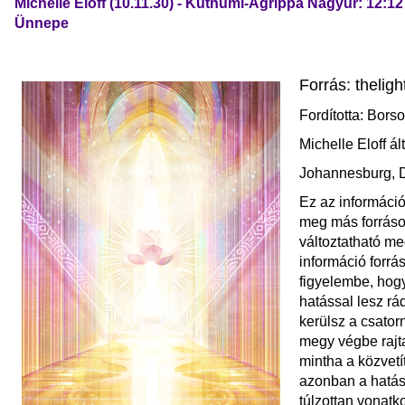
Michelle Eloff (10.11.30) - Kuthumi-Agrippa Nagyúr: 12:12
Ünnepe
Forrás: thelig
Fordította: Bors
Michelle Eloff á
Johannesburg, D
Ez az információ 
meg más forráso
változtatható meg
információ forrás
figyelembe, hog
hatással lesz rá
kerülsz a csator
megy végbe rajt
mintha a közvetí
azonban a hatás
túlzottan vonatk