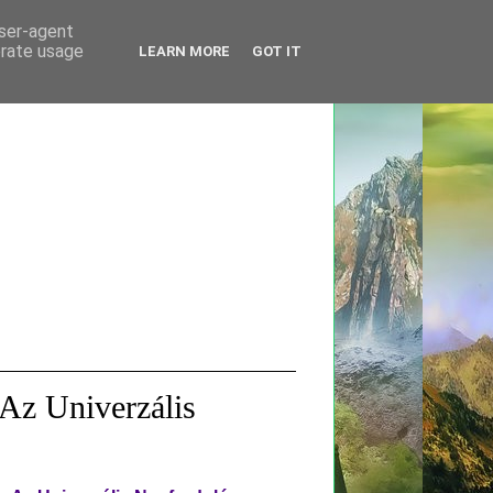
user-agent
erate usage
LEARN MORE
GOT IT
Az Univerzális