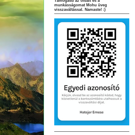
Támogasd az oldalt és a
munkásságomat Mohu üveg
visszaváltással. Namaste! :)