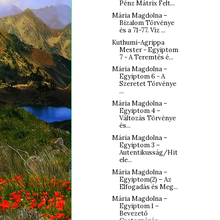
Pénz Mátrix Felt...
Mária Magdolna –
Bizalom Törvénye
és a 71-77. Víz ...
Kuthumi-Agrippa
Mester - Egyiptom
7 - A Teremtés é...
Mária Magdolna –
Egyiptom 6 - A
Szeretet Törvénye
...
Mária Magdolna –
Egyiptom 4 –
Változás Törvénye
és...
Mária Magdolna –
Egyiptom 3 –
Autentikusság/Hit
ele...
Mária Magdolna –
Egyiptom(2) – Az
Elfogadás és Meg...
Mária Magdolna –
Egyiptom 1 –
Bevezető