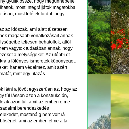
lény gyűlik össze, hogy megünnepelje
dhattok, most integráljátok magatokba
láson, most felétek fordul, hogy
az az időszak, ami alatt tüzetesen
tének magasabb vonatkozásait annak
ségeibe teljesen behatoltok, attól
 nem vagytok tudatában annak, hogy
ezeket a mélységeket. Az utóbbi öt
kra a fölényes ismeretek köpönyegét,
teket, hanem védelmez, amit azért
matát, mint egy utazás
k látni a jövőt egyszerűen az, hogy az
y túl lásson azon a konstrukción,
ezik azon túl, amit az emberi elme
társadalmi berendezkedés
selekedet, mostanáig nem volt rá
bőséget, ami az emberi elme által